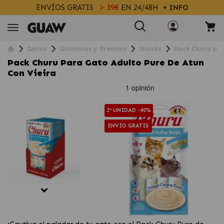
ENVÍOS GRATIS
> 39€
EN 24/48H
+ INFO
Gatos
Golosinas y Premios
Snacks
Pack Churu par
Pack Churu Para Gato Adulto Pure De Atun
Con Vieira
2ª UNIDAD -40%
ENVÍO GRATIS