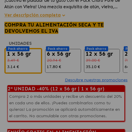
¡Cautiva el paladar de tu gato con el Pack Churu Pure de
Atún con Vieira! Una mezcla exquisita de atún, vieira,
tapioca, colágeno y extracto de té verde.
Ver descripción completa
COMPRA TU ALIMENTACIÓN SECA Y TE
DEVOLVEMOS EL IVA
UNIDADES
Pack ahorro
Pack ahorro
Pack ahorro
Pac
1 x 56 gr
6 x 56 gr
12 x 56 gr
24
3.49 €
20.94 €
39.00 €
78.
3.14 €
17.80 €
35.10 €
66.
Descubre nuestras promociones
2ª UNIDAD -40% (12 x 56 gr | 1 x 56 gr)
Compra 2 o más unidades y recibe un descuento del 20%
en cada uno de ellos. ¡Puedes combinarlos como tu
quieras! La promoción se aplicará automáticamente en
el carrito. No acumulable con otras promociones.