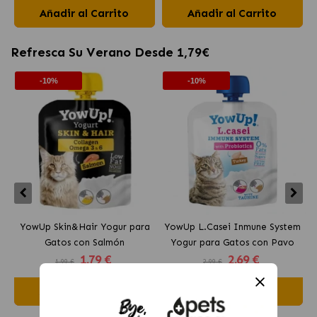
Añadir al Carrito
Añadir al Carrito
Refresca Su Verano Desde 1,79€
-10%
-10%
YowUp Skin&Hair Yogur para
YowUp L.Casei Inmune System
Y
Gatos con Salmón
Yogur para Gatos con Pavo
1
.79 €
2
.69 €
1.99 €
2.99 €
Añadir al Carrito
Añadir al Carrito