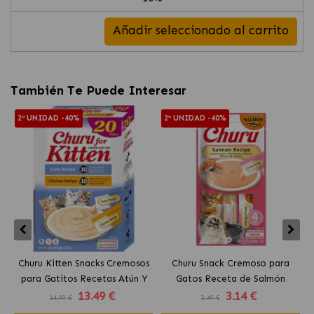
Añadir seleccionado al carrito
También Te Puede Interesar
2ª UNIDAD -40%
2ª UNIDAD -40%
Churu Kitten Snacks Cremosos
Churu Snack Cremoso para
para Gatitos Recetas Atún Y
Gatos Receta de Salmón
13
.49 €
3
.14 €
Pollo
14.99 €
3.49 €