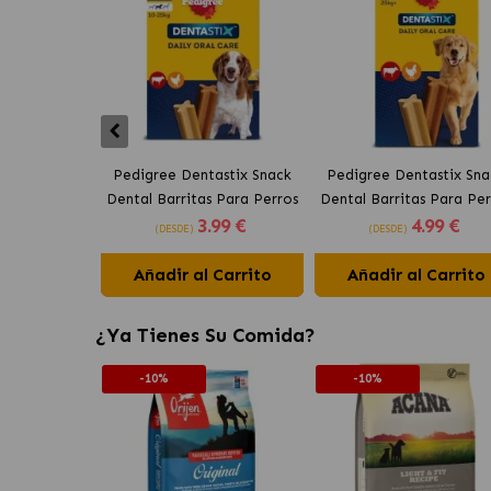
Pedigree Dentastix Snack
Pedigree Dentastix Sna
Dental Barritas Para Perros
Dental Barritas Para Per
3
.99 €
4
.99 €
Medianos 10-25 kg
Grandes +25 kg
(DESDE)
(DESDE)
Añadir al Carrito
Añadir al Carrito
¿Ya Tienes Su Comida?
-10%
-10%