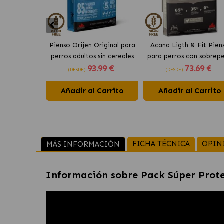
Pienso Orijen Original para
Acana Ligth & Fit Pien
perros adultos sin cereales
para perros con sobrep
93
.99 €
73
.69 €
de pollo
con pollo fresco
(DESDE)
(DESDE)
Añadir al Carrito
Añadir al Carrito
FICHA TÉCNICA
OPIN
MÁS INFORMACIÓN
Información sobre
Pack Súper Prote