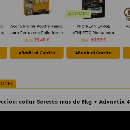
¡KG GRATIS!
so
Acana Prairie Poultry Pienso
PRO PLAN LARGE
Ac
eso
para Perros con Pollo fresco
ATHLETIC Pienso para
73
.49 €
60
.99 €
perros con pollo
(DESDE)
(DESDE)
Añadir al Carrito
Añadir al Carrito
IONES
cción: collar Seresto más de 8kg + Advantix 