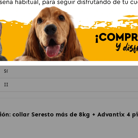
10-25
Antiparasitario
Collar, Pipetas
Garrapatas, Mosquito, Pulgas
Perro
Sí
II
ión: collar Seresto más de 8kg + Advantix 4 p