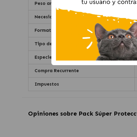
Peso animal
Necesidades especiales
Formato
Tipo de parásito
Especie
Compra Recurrente
Impuestos
Opiniones sobre
Pack Súper Protecc