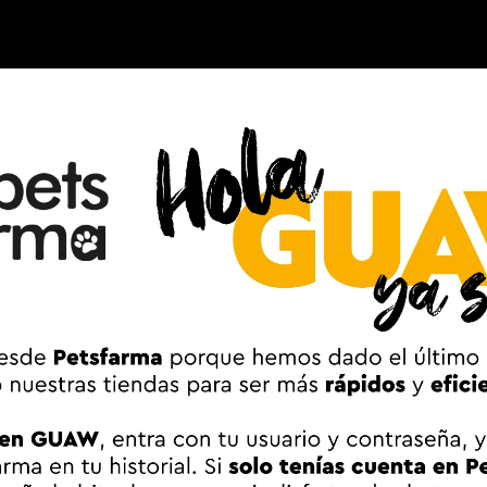
ión: collar Seresto más de 8kg + Advantix 4 p
Mayores / Senior, Junior, Cachorro / Puppy, Adulto
Mediano