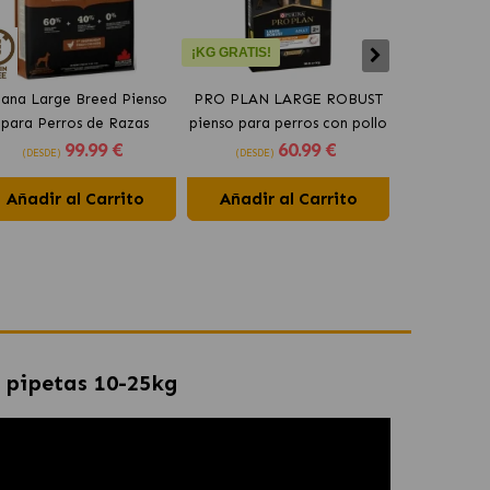
¡KG GRATIS!
ana Large Breed Pienso
PRO PLAN LARGE ROBUST
Orijen Sen
para Perros de Razas
pienso para perros con pollo
perros may
99
.99 €
60
.99 €
Grandes con Pollo
(DESDE)
(DESDE)
(DESDE)
Añadir al Carrito
Añadir al Carrito
Añadir 
4 pipetas 10-25kg