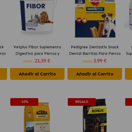
ck
Vetplus Fibor Suplemento
Pedigree Dentastix Snack
ros
Digestivo para Perros y
Dental Barritas Para Perros
Su
21
.39 €
2
.99 €
Gatos
Pequeños 5-10 kg
(DESDE)
(DESDE)
Añadir al Carrito
Añadir al Carrito
-10%
REGALO