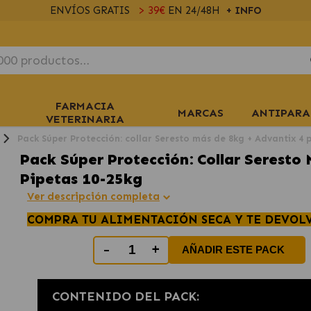
ENVÍOS GRATIS
> 39€
EN 24/48H
+ INFO
FARMACIA
MARCAS
ANTIPARA
VETERINARIA
Pack Súper Protección: collar Seresto más de 8kg + Advantix 4 
Pack Súper Protección: Collar Seresto
Pipetas 10-25kg
Ver descripción completa
COMPRA TU ALIMENTACIÓN SECA Y TE DEVOL
-
+
AÑADIR ESTE PACK
CONTENIDO DEL PACK: