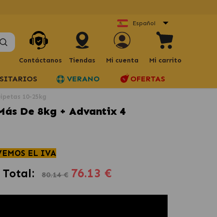
Español
Contáctanos
Tiendas
Mi cuenta
Mi carrito
SITARIOS
VERANO
OFERTAS
pipetas 10-25kg
 Más De 8kg + Advantix 4
VEMOS EL IVA
76.13 €
Total:
80.14 €