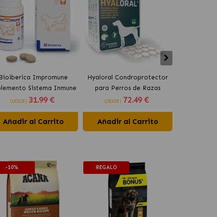
Bioiberica Impromune
Hyaloral Condroprotector
Pharmadie
plemento Sistema Inmune
para Perros de Razas
Condroprot
31
.99 €
72
.49 €
para Perros y Gatos
Grandes Pharmadiet
para Pe
(DESDE)
(DESDE)
(DESDE)
Comprimidos
Añadir al Carrito
Añadir al Carrito
Añadir 
-10%
REGALO
-10%