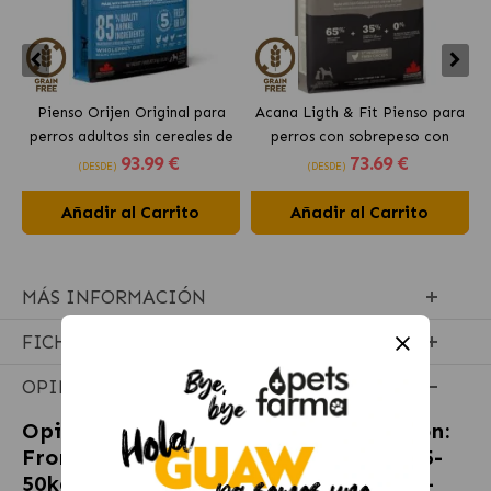
Pienso Orijen Original para
Acana Ligth & Fit Pienso para
perros adultos sin cereales de
perros con sobrepeso con
93
.99 €
73
.69 €
pollo
pollo fresco
(DESDE)
(DESDE)
Añadir al Carrito
Añadir al Carrito
MÁS INFORMACIÓN
FICHA TÉCNICA
OPINIONES
Opiniones sobre
Pack Súper Protección:
Frontpro Comprimidos Masticables 25-
50kg + Frontline Tri-Act 3 pipetas (40-