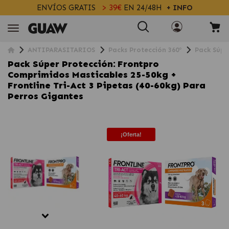
ENVÍOS GRATIS
> 39€
EN 24/48H
+ INFO
ANTIPARASITARIOS
Packs Protección 360º
Pack Súpe
Pack Súper Protección: Frontpro
Comprimidos Masticables 25-50kg +
Frontline Tri-Act 3 Pipetas (40-60kg) Para
Perros Gigantes
¡Oferta!