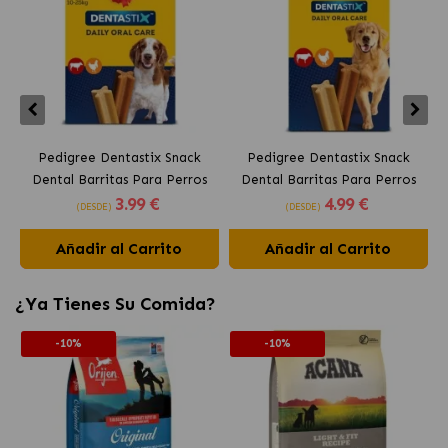
Pedigree Dentastix Snack
Pedigree Dentastix Snack
Dental Barritas Para Perros
Dental Barritas Para Perros
3
.99 €
4
.99 €
Medianos 10-25 kg
Grandes +25 kg
(DESDE)
(DESDE)
Añadir al Carrito
Añadir al Carrito
¿Ya Tienes Su Comida?
-10%
-10%