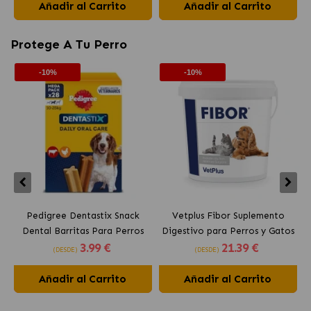
Añadir al Carrito
Añadir al Carrito
Protege A Tu Perro
-10%
-10%
Pedigree Dentastix Snack
Vetplus Fibor Suplemento
Dental Barritas Para Perros
Digestivo para Perros y Gatos
3
.99 €
21
.39 €
Medianos 10-25 kg
(DESDE)
(DESDE)
Añadir al Carrito
Añadir al Carrito