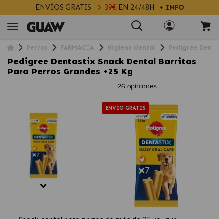
ENVÍOS GRATIS
> 39€
EN 24/48H
+ INFO
Perros
FARMACIA
Higiene dental
Pedigree Dentas
Pedigree Dentastix Snack Dental Barritas
Para Perros Grandes +25 Kg
ENVÍO GRATIS