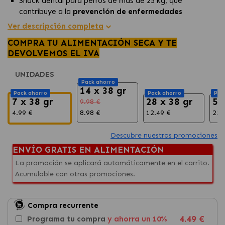
Snack dental para perros de más de 25 kg, que
contribuye a la
prevención de enfermedades
periodontales
al reducir la formación de sarro hasta un
Ver descripción completa
80%.
COMPRA TU ALIMENTACIÓN SECA Y TE
Promueve una
óptima higiene dental diaria,
DEVOLVEMOS EL IVA
garantizando la salud bucal de los perros grandes.
Favorece la salud dental,
proporcionando un delicioso
UNIDADES
premio diario que los perros adoran.
Pack ahorro
14 x 38 gr
Pack ahorro
Pack ahorro
Pac
7 x 38 gr
28 x 38 gr
56
9.98 €
4.99 €
8.98 €
12.49 €
23.
Descubre nuestras promociones
ENVÍO GRATIS EN ALIMENTACIÓN
La promoción se aplicará automáticamente en el carrito.
Acumulable con otras promociones.
Compra recurrente
4.49 €
Programa tu compra
y ahorra un 10%