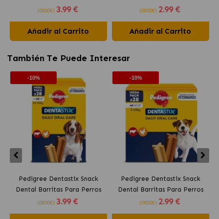
3
.99 €
2
.99 €
Medianos 10-25 kg
Pequeños 5-10 kg
(DESDE)
(DESDE)
Añadir al Carrito
Añadir al Carrito
También Te Puede Interesar
-10%
-10%
Pedigree Dentastix Snack
Pedigree Dentastix Snack
P
Dental Barritas Para Perros
Dental Barritas Para Perros
3
.99 €
2
.99 €
Medianos 10-25 kg
Pequeños 5-10 kg
(DESDE)
(DESDE)