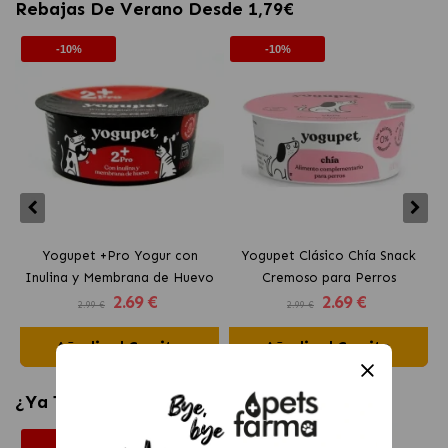
Rebajas De Verano Desde 1,79€
-10%
-10%
Yogupet +Pro Yogur con
Yogupet Clásico Chía Snack
Inulina y Membrana de Huevo
Cremoso para Perros
2
.69 €
2
.69 €
para Perros y Gatos
2.99 €
2.99 €
Añadir al Carrito
Añadir al Carrito
¿Ya Tienes Su Comida?
-10%
-10%