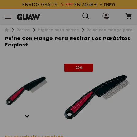
ENVÍOS GRATIS
> 39€
EN 24/48H
+ INFO
Perros
Higiene para perros
Peine con mango para ret
Peine Con Mango Para Retirar Los Parásitos
Ferplast
-20%