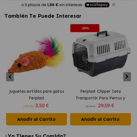
También Te Puede Interesar
-20%
Juguetes surtidos para gatos
Ferplast Clipper Iata
Ferplast
Transportín Para Perros y
3
.50 €
29
.59 €
Gatos
(DESDE)
36.99 €
Añadir al Carrito
Añadir al Carrito
¿Ya Tienes Su Comida?