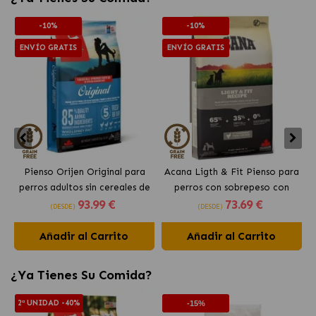
-10%
-10%
ENVÍO GRATIS
ENVÍO GRATIS
Pienso Orijen Original para
Acana Ligth & Fit Pienso para
perros adultos sin cereales de
perros con sobrepeso con
93
.99 €
73
.69 €
pollo
pollo fresco
(DESDE)
(DESDE)
Añadir al Carrito
Añadir al Carrito
¿Ya Tienes Su Comida?
2ª UNIDAD -40%
-15%