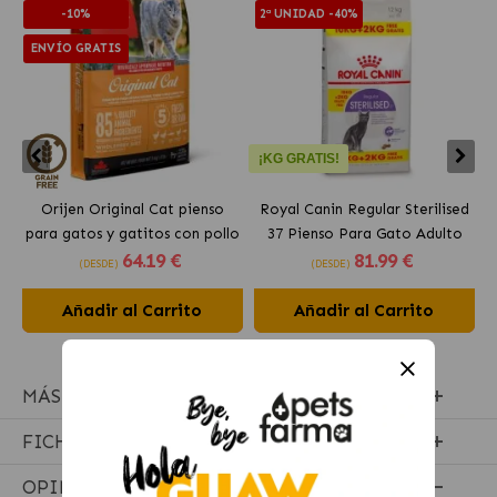
-10%
2ª UNIDAD -40%
ENVÍO GRATIS
¡KG GRATIS!
Orijen Original Cat pienso
Royal Canin Regular Sterilised
para gatos y gatitos con pollo
37 Pienso Para Gato Adulto
64
.19 €
81
.99 €
Esterilizado
(DESDE)
(DESDE)
Añadir al Carrito
Añadir al Carrito
MÁS INFORMACIÓN
FICHA TÉCNICA
OPINIONES