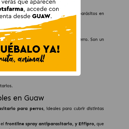
e la piel y el pelaje, atacando a los parásitos en
as y otros parásitos del entorno del perro. Son un
nes.
perros
arios.
bles en Guaw
sitario para perros
, ideales para cubrir distintas
el
frontline spray antiparasitario
, y
Effipro
,
que