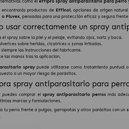
lternativas como el
effipro spray antiparasitario para perro
 encontrarás productos de
Effinol
,
opciones de origen natura
t
o
Pluvex
, pensadas para una protección eficaz y segura frente 
 usar correctamente un spray antip
a el spray sobre la piel y el pelaje, evitando ojos, nariz y boca.
lverices sobre heridas, cicatrices o zonas irritadas.
 siempre las instrucciones del fabricante.
e las manos tras la aplicación.
arasitario spray
puede utilizarse como tratamiento puntual o
puesto a un mayor riesgo de parásitos.
ra spray antiparasitario para perr
 puedes comprar el
spray antiparasitario perros
más adecua
stintas marcas y formulaciones.
a tu perro frente a pulgas, garrapatas y otros parásitos con un
s
.