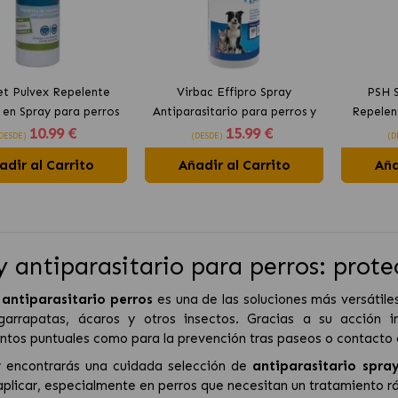
et Pulvex Repelente
Virbac Effipro Spray
PSH S
 en Spray para perros
Antiparasitario para perros y
Repelen
10
.99 €
15
.99 €
y gatos
gatos
P
DESDE)
(DESDE)
(D
adir al Carrito
Añadir al Carrito
Aña
y antiparasitario para perros: prote
 antiparasitario perros
es una de las soluciones más versátile
 garrapatas, ácaros y otros insectos. Gracias a su acción i
ntos puntuales como para la prevención tras paseos o contacto 
 encontrarás una cuidada selección de
antiparasitario spra
 aplicar, especialmente en perros que necesitan un tratamiento rá