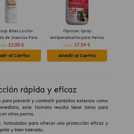
top Bites Loción
Fiprotec Spray
te de Insectos Para
Antiparasitarios para Perros
13
.00 €
17
.59 €
erros Y Gatos
y Gatos Beaphar
ESDE)
(DESDE)
dir al Carrito
Añadir al Carrito
cción rápida y eficaz
s para prevenir y combatir parásitos externos como
nmediata, este formato resulta ideal tanto para
con otros perros.
y
, formulados para ofrecer una protección eficaz y
pido y bien tolerado.