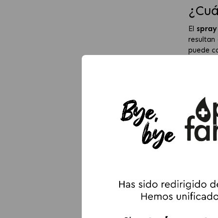
¿Cuá
El
spray
resultan
puede co
También 
práctica
Qué 
Un
mejo
Pulga
Garra
Ácaro
Mosqu
Además, 
en camas
Tipo