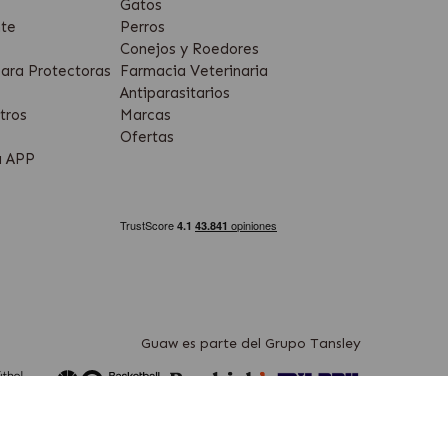
Gatos
te
Perros
Conejos y Roedores
ara Protectoras
Farmacia Veterinaria
Antiparasitarios
tros
Marcas
Ofertas
a APP
Guaw es parte del Grupo Tansley