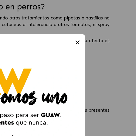
o en perros?
ndo otros tratamientos como pipetas o pastillas no
 cutáneas o intolerancia a otros formatos, el spray
picor provocado por parásitos, ya que su efecto es
asitario
 parásitos externos, entre ellos:
u entorno, ayudando a eliminar parásitos presentes
os