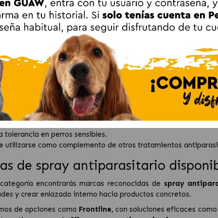
 de aplicación directa sobre el perro
po de
spray antiparasitario perros
se aplica directamente sobr
 y proporcionando un alivio rápido del malestar.
 para el entorno
ys ambientales están diseñados para eliminar pulgas, garrapat
nto ideal para reforzar la protección y evitar nuevas infestacio
ajas del spray antiparasitario para 
n rápida frente a parásitos externos.
to fácil de aplicar y transportar.
 tolerancia en perros sensibles.
 utilizarse como complemento de otros tratamientos antiparasit
as de spray antiparasitario disponi
 categoría encontrarás marcas reconocidas de
spray antipara
des y crear enlazado interno hacia productos concretos.
mos de opciones como
Frontline
,
con soluciones eficaces como 