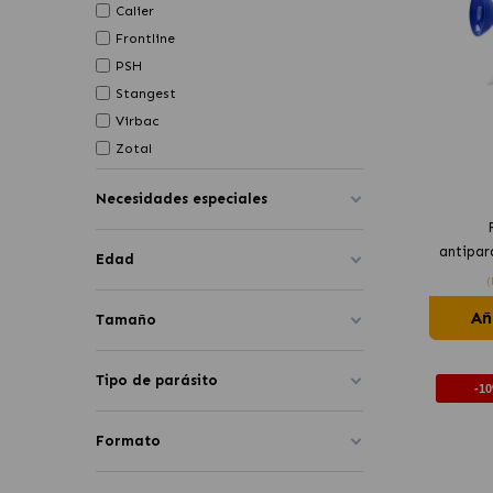
Calier
Frontline
PSH
Stangest
Virbac
Zotal
Necesidades especiales
antipar
Edad
(
Añ
Tamaño
Tipo de parásito
-1
Formato