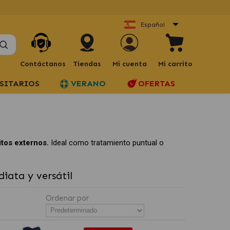
Español
Contáctanos
Tiendas
Mi cuenta
Mi carrito
SITARIOS
VERANO
OFERTAS
itos externos.
Ideal como tratamiento puntual o
iata y versátil
Ordenar por