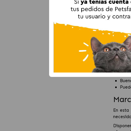
Spray
Este ti
contacto
Spray
Los spra
compleme
Vent
Acció
Forma
Buena
Puede
Marc
En esta
necesida
Dispone