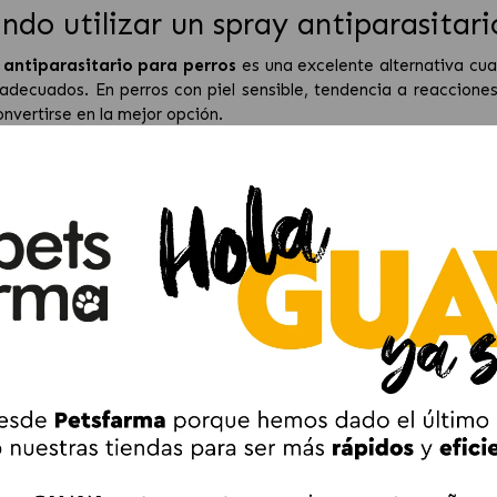
ndo utilizar un spray antiparasitari
 antiparasitario para perros
es una excelente alternativa cua
 adecuados. En perros con piel sensible, tendencia a reacciones
nvertirse en la mejor opción.
es especialmente útil cuando se necesita un alivio rápido del 
mente inmediato.
parásitos combate un spray antipar
r spray antiparasitario perros
puede actuar frente a diferentes
s.
patas.
s responsables de la sarna.
itos, moscas y otros insectos.
algunos sprays permiten su uso tanto sobre el perro como en s
, mantas o zonas de descanso y evitando reinfestaciones.
s de spray antiparasitario para perr