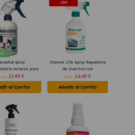
-10%
AL
arasital spray
Stanvet Life Spray Repelente
sitario externo para
de Insectos con
23
.99 €
14
.49 €
perros
Absorbeolores
ESDE)
(DESDE)
dir al Carrito
Añadir al Carrito