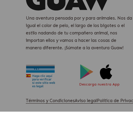
Una aventura pensada por y para animales. Nos da
igual el color de pelo, el largo de los bigotes o el
estilo nadando de tu compañero animal, nos
importan ellos y vamos a hacer las cosas de
manera diferente. ¡Súmate a la aventura Guaw!
Descarga nuestra App
Términos y Condiciones
Aviso legal
Política de Priv
Guaw S.L. B42793976, C/ Virgilio 25 Edificio Ayessa, 