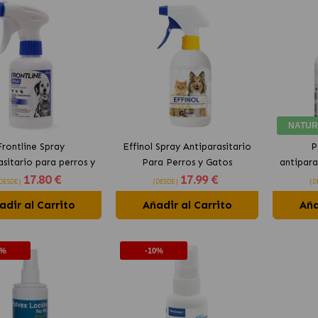
NATUR
Frontline Spray
Effinol Spray Antiparasitario
P
asitario para perros y
Para Perros y Gatos
antipara
17
.80 €
17
.99 €
gatos
DESDE)
(DESDE)
(D
adir al Carrito
Añadir al Carrito
Aña
0%
-10%