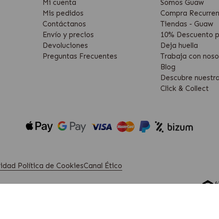
Mi cuenta
Somos Guaw
Mis pedidos
Compra Recurren
Contáctanos
Tiendas - Guaw
Envío y precios
10% Descuento p
Devoluciones
Deja huella
Preguntas Frecuentes
Trabaja con noso
Blog
Descubre nuestr
Click & Collect
acidad
Política de Cookies
Canal Ético
28223 Pozuelo de Alarcón, Madrid. (Spain)