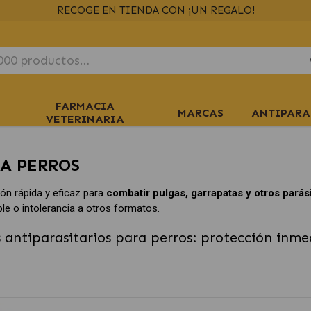
ENVÍOS GRATIS
> 39€
EN 24/48H
+ INFO
FARMACIA
MARCAS
ANTIPARA
VETERINARIA
A PERROS
ón rápida y eficaz para
combatir pulgas, garrapatas y otros parás
le o intolerancia a otros formatos.
 antiparasitarios para perros: protección inmed