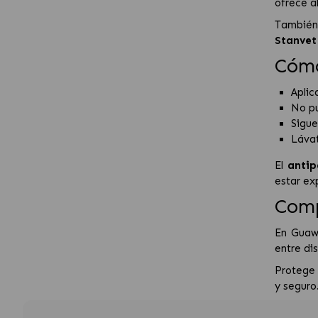
ofrece a
También
Stanve
Cómo
Aplic
No pu
Sigue
Lávat
El
antip
estar ex
Comp
En Guaw
entre di
Protege 
y seguro