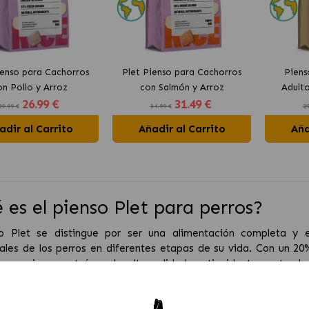
ienso para Cachorros
Plet Pienso para Cachorros
Piens
on Pollo y Arroz
con Salmón y Arroz
Adulto
26
.99 €
31
.49 €
29.99 €
34.99 €
29
adir al Carrito
Añadir al Carrito
Aña
 es el pienso Plet para perros?
so Plet se distingue por ser una alimentación completa y e
nales de los perros en diferentes etapas de su vida. Con un 20
roporciona proteínas de alta calidad, antioxidantes natural
la salud digestiva y el cuidado articular, gracias a ingredientes
ficios clave de Plet