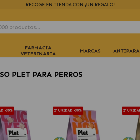
ENVÍOS GRATIS
RECOGE EN TIENDA CON ¡UN REGALO!
> 39€
EN 24/48H
+ INFO
FARMACIA
MARCAS
ANTIPARA
VETERINARIA
SO PLET PARA PERROS
AD -30%
2ª UNIDAD -30%
2ª UNIDA