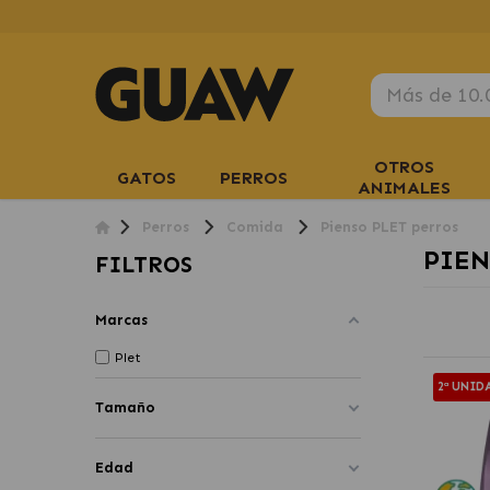
OTROS
GATOS
PERROS
ANIMALES
Perros
Comida
Pienso PLET perros
PIEN
FILTROS
Marcas
Plet
2ª UNID
Tamaño
Edad