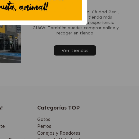
En Madrid, Barcelona, Jerez, Ciudad Real,
Valencia... encuentra tu tienda más
cercana y disfruta de una experiencia
¡GUAW! También puedes comprar online y
recoger en tienda
Ver tiendas
s!
Categorías TOP
Gatos
te
Perros
Conejos y Roedores