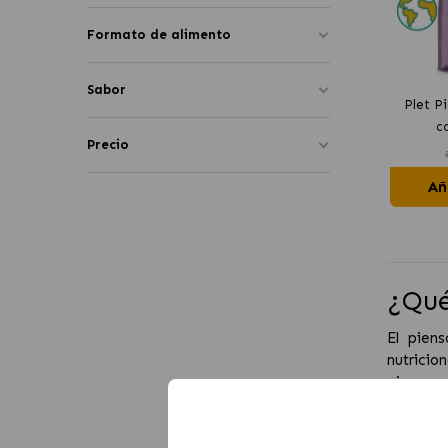
Formato de alimento
Sabor
Plet P
c
Precio
Añ
¿Qué
El pien
nutricio
pienso p
fomenta 
Bene