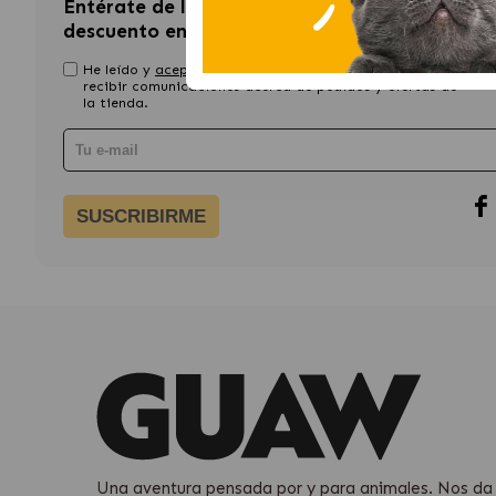
Entérate de las últimas novedades y consigue
descuento en tu primera compra
He leído y
acepto la política de privacidad
, asi como
recibir comunicaciones acerca de pedidos y ofertas de
la tienda.
SUSCRIBIRME
Una aventura pensada por y para animales. Nos da