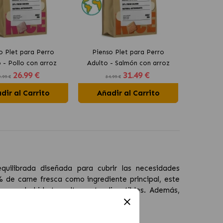
o Plet para Perro
Pienso Plet para Perro
 - Pollo con arroz
Adulto - Salmón con arroz
26
.99 €
31
.49 €
.99 €
34.99 €
dir al Carrito
Añadir al Carrito
quilibrada diseñada para cubrir las necesidades
% de carne fresca como ingrediente principal, este
es y carbohidratos altamente digestibles. Además,
 como prebióticos y condroprotectores.