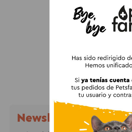
Alta 
Cuida
Nutr
¿Por
En Guaw 
nuestra 
excepci
bienesta
¿Es 
Ya sea q
pelaje b
disfrute
Newsletter