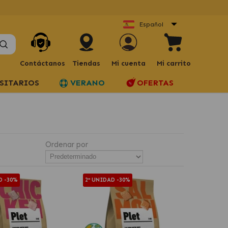
Español
Contáctanos
Tiendas
Mi cuenta
Mi carrito
SITARIOS
VERANO
OFERTAS
Ordenar por
D -30%
2ª UNIDAD -30%