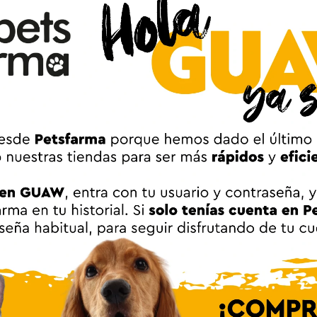
digestibilidad:
su formulación con ingredientes naturales favorec
do articular:
incluye glucosamina y condroitina, esenciales par
ición personalizada:
disponible en opciones para cachorros y pa
 qué elegir Guaw para comprar Pien
ofrecemos una amplia selección de piensos Plet con envíos r
tienda online garantiza acceso a los mejores productos del me
onal. Además, encontrarás promociones exclusivas para mi
r.
el pienso Plet adecuado para tu per
ue busques un alimento para mantener el peso ideal de tu ma
rillante, Plet tiene una opción adecuada. Su variedad de sabore
 de cada comida mientras recibe todos los nutrientes necesarios.