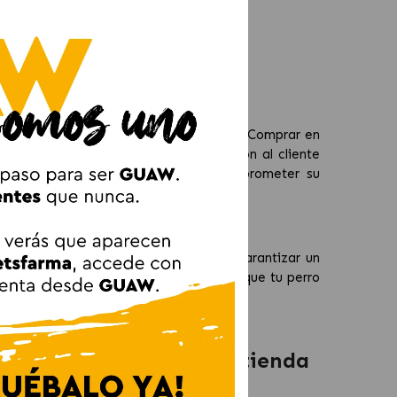
e una flora intestinal saludable.
a mantener articulaciones fuertes.
ra perros adultos.
so Plet?
ápidos y un compromiso con la calidad. Comprar en
rcado junto con un servicio de atención al cliente
mar a tu animal de compañía sin comprometer su
ro?
scota, reforzar su sistema inmune o garantizar un
s, como pollo, salmón o arroz, asegura que tu perro
Localiza tu tienda