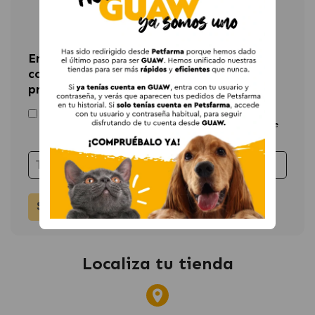
Newsletter
Entérate de las últimas novedades y
consigue un 15% de descuento en tu
primera compra
He leído y
acepto la política de privacidad
, asi como
recibir comunicaciones acerca de pedidos y ofertas de
la tienda.
SUSCRIBIRME
Localiza tu tienda