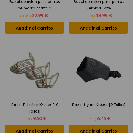
Bozal de nylon para perros
Bozal de nylon para perros
de morro chato o
Ferplast Safe
22
.99 €
13
.99 €
braquicéfalos Ferplast Safe
(DESDE)
(DESDE)
Añadir al Carrito
Añadir al Carrito
Bozal Plástico Kruuse [10
Bozal Nylon Kruuse [9 Tallas]
Tallas]
9
.50 €
6
.75 €
(DESDE)
(DESDE)
Añadir al Carrito
Añadir al Carrito