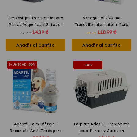
Ferplast Jet Transportín para
Vetoquinol Zylkene
Perros Pequeños y Gatos en
Tranquilizante Natural Para
14
.39 €
118
.99 €
Colores Surtidos
Perros Grandes 450 mg
17.99 €
(DESDE)
Añadir al Carrito
Añadir al Carrito
2ª UNIDAD -30%
-20%
Adaptil Calm Difusor +
Ferplast Atlas EL Transportín
Recambio Anti-Estrés para
para Perros y Gatos en