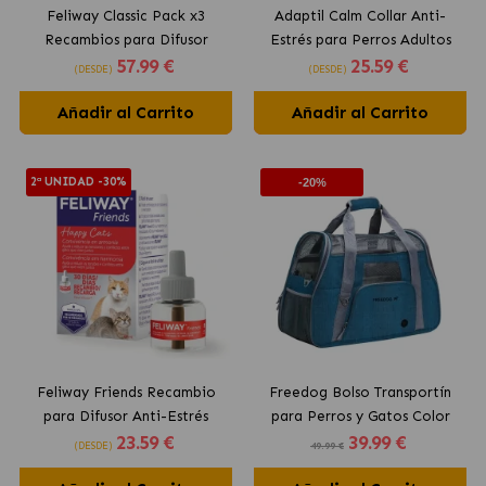
Feliway Classic Pack x3
Adaptil Calm Collar Anti-
Recambios para Difusor
Estrés para Perros Adultos
57
.99 €
25
.59 €
Anti-Estrés para Gatos
(DESDE)
(DESDE)
Añadir al Carrito
Añadir al Carrito
2ª UNIDAD -30%
-20%
Feliway Friends Recambio
Freedog Bolso Transportín
para Difusor Anti-Estrés
para Perros y Gatos Color
23
.59 €
39
.99 €
para Gatos
Azul
(DESDE)
49.99 €