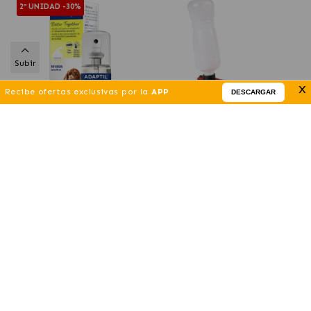
2ª UNIDAD -30%
Subir
x
Recibe ofertas exclusivas por la
APP
DESCARGAR
Adaptil Transport Spray
Trixie Bebedero de Viaje
Anti-Estrés Para Perros
para Perros
23
.25 €
4
.99 €
(DESDE)
(DESDE)
Añadir al Carrito
Añadir al Carrito
-20%
-20%