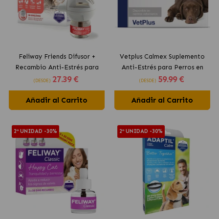
Feliway Friends Difusor +
Vetplus Calmex Suplemento
Recambio Anti-Estrés para
Anti-Estrés para Perros en
27
.39 €
59
.99 €
Gatos
Comprimidos
(DESDE)
(DESDE)
Añadir al Carrito
Añadir al Carrito
2ª UNIDAD -30%
2ª UNIDAD -30%