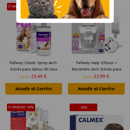
2ª UNIDAD -30%
2ª UNIDAD -30%
Feliway Classic Spray Anti-
Feliway Help Difusor +
Estrés para Gatos 50 Usos
Recambio Anti-Estrés para
23
.49 €
12
.99 €
Gatos
(DESDE)
(DESDE)
Añadir al Carrito
Añadir al Carrito
2ª UNIDAD -30%
-10%