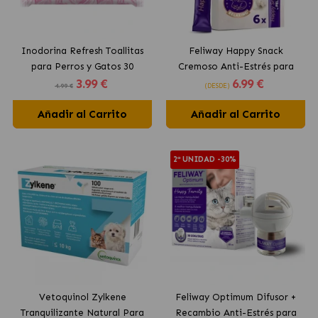
Inodorina Refresh Toallitas
Feliway Happy Snack
para Perros y Gatos 30
Cremoso Anti-Estrés para
3
.99 €
6
.99 €
Unidades
Gatos con Pollo
4.99 €
(DESDE)
Añadir al Carrito
Añadir al Carrito
2ª UNIDAD -30%
Vetoquinol Zylkene
Feliway Optimum Difusor +
Tranquilizante Natural Para
Recambio Anti-Estrés para