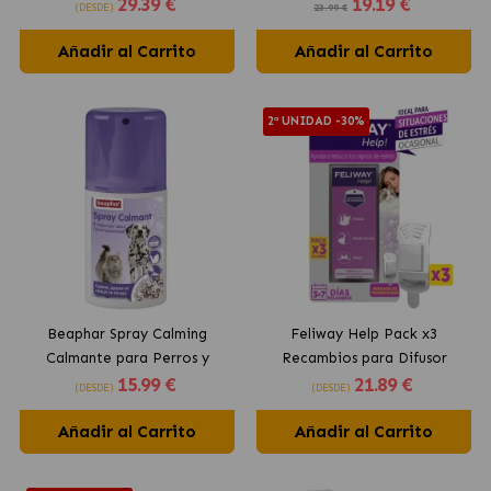
29
.39 €
19
.19 €
Perros
Colores Surtidos
(DESDE)
23.99 €
Añadir al Carrito
Añadir al Carrito
2ª UNIDAD -30%
Beaphar Spray Calming
Feliway Help Pack x3
Calmante para Perros y
Recambios para Difusor
15
.99 €
21
.89 €
Gatos 125 ml
Anti-Estrés para Gatos
(DESDE)
(DESDE)
Añadir al Carrito
Añadir al Carrito