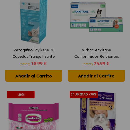
Vetoquinol Zylkene 30
Virbac Anxitane
Cápsulas Tranquilizante
Comprimidos Relajantes
18
.99 €
25
.99 €
Natural para Perros y Gatos
Naturales para perros y
(DESDE)
(DESDE)
gatos
Añadir al Carrito
Añadir al Carrito
2ª UNIDAD -30%
-20%