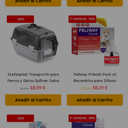
Añadir al Carrito
Añadir al Carrito
2ª UNIDAD -30%
-20%
Stefanplast Transportín para
Feliway Friends Pack x3
Perros y Gatos Gulliver Delux
Recambios para Difusor
18
.39 €
58
.29 €
Anti-Estrés para Gatos
22.99 €
(DESDE)
Añadir al Carrito
Añadir al Carrito
2ª UNIDAD -30%
-10%