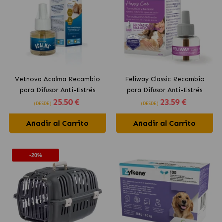
Vetnova Acalma Recambio
Feliway Classic Recambio
para Difusor Anti-Estrés
para Difusor Anti-Estrés
25
.50 €
23
.59 €
para Gatos
para Gatos
(DESDE)
(DESDE)
Añadir al Carrito
Añadir al Carrito
-20%