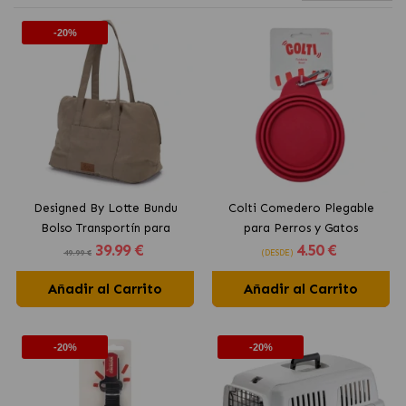
-20%
Designed By Lotte Bundu
Colti Comedero Plegable
Bolso Transportín para
para Perros y Gatos
39
.99 €
4
.50 €
Perros Color Beige
49.99 €
(DESDE)
Añadir al Carrito
Añadir al Carrito
-20%
-20%