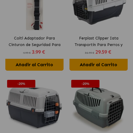
Colti Adaptador Para
Ferplast Clipper Iata
Cinturon de Seguridad Para
Transportín Para Perros y
3
.99 €
29
.59 €
Perros 40/70 cm
Gatos
4.99 €
36.99 €
Añadir al Carrito
Añadir al Carrito
-20%
-20%