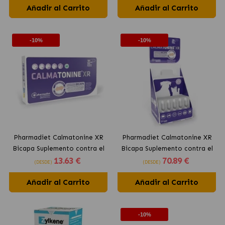
Añadir al Carrito
Añadir al Carrito
-10%
-10%
Pharmadiet Calmatonine XR
Pharmadiet Calmatonine XR
Bicapa Suplemento contra el
Bicapa Suplemento contra el
13
.63 €
70
.89 €
Estrés Para Perros y Gatos
Estrés para Perros y Gatos
(DESDE)
(DESDE)
Añadir al Carrito
Añadir al Carrito
-10%