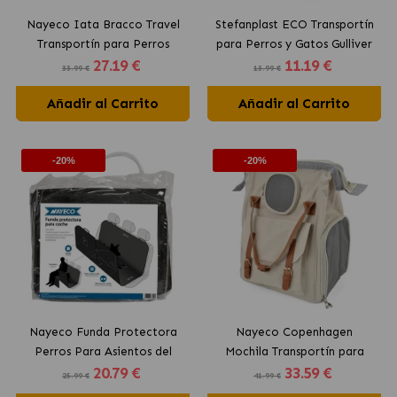
Nayeco Iata Bracco Travel
Stefanplast ECO Transportín
Transportín para Perros
para Perros y Gatos Gulliver
27
.19 €
11
.19 €
33.99 €
13.99 €
Añadir al Carrito
Añadir al Carrito
-20%
-20%
Nayeco Funda Protectora
Nayeco Copenhagen
Perros Para Asientos del
Mochila Transportín para
20
.79 €
33
.59 €
Coche
Perros
25.99 €
41.99 €