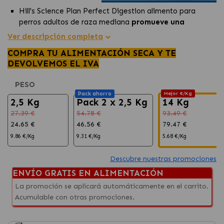
Hill's Science Plan Perfect Digestion alimento para
perros adultos de raza mediana
promueve una
digestión saludable.
Ver descripción completa
La fórmula incluye ActivBiome+ para
equilibrar el
COMPRA TU ALIMENTACIÓN SECA Y TE
microbioma y asegurar heces regulares y saludables.
DEVOLVEMOS EL IVA
Ofrece una
nutrición equilibrada
y delicioso sabor con
avena y cebada para el
bienestar de tu perro.
PESO
Pack ahorro
Mejor €/Kg
2,5 Kg
Pack 2 x 2,5 Kg
14 Kg
27.39 €
54.78 €
93.49 €
24.65 €
46.56 €
79.47 €
9.86 €/Kg
9.31 €/Kg
5.68 €/Kg
Descubre nuestras promociones
ENVÍO GRATIS EN ALIMENTACIÓN
La promoción se aplicará automáticamente en el carrito.
Acumulable con otras promociones.