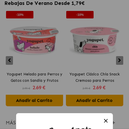
Rebajas De Verano Desde 1,79€
-10%
-10%
Yogupet Helado para Perros y
Yogupet Clásico Chía Snack
Gatos con Sandía y Frutos
Cremoso para Perros
2
.69 €
2
.69 €
Rojos
2.99 €
2.99 €
Añadir al Carrito
Añadir al Carrito
MÁS INFORMACIÓN