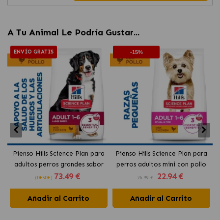
A Tu Animal Le Podría Gustar...
ENVÍO GRATIS
-15%
Pienso Hills Science Plan para
Pienso Hills Science Plan para
adultos perros grandes sabor
perros adultos mini con pollo
73
.49 €
22
.94 €
pollo
(DESDE)
26.99 €
Añadir al Carrito
Añadir al Carrito