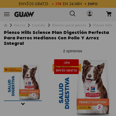
ENVÍOS GRATIS
> 39€
EN 24/48H
+ INFO
Perros
Comida
Piensos para perros
Pienso Hills 
Pienso Hills Science Plan Digestión Perfecta
Para Perros Medianos Con Pollo Y Arroz
Integral
-15%
ENVÍO GRATIS