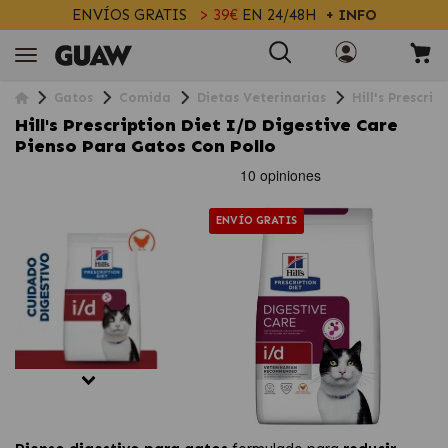
ENVÍOS GRATIS
> 39€
EN 24/48H
+ INFO
Gatos
Comida
Dietas Veterinarias
Hill's Prescri
Hill's Prescription Diet I/d Digestive Care
Pienso Para Gatos Con Pollo
ENVÍO GRATIS