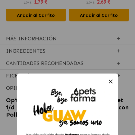
1
.79 €
2
.69 €
1.99 €
2.99 €
Añadir al Carrito
Añadir al Carrito
MÁS INFORMACIÓN
INGREDIENTES
CANTIDADES RECOMENDADAS
FICHA TÉCNICA
OPINIONES
Opiniones sobre
Hill's Prescription Diet
i/d Digestive Care Pienso para Gatos con
Pollo