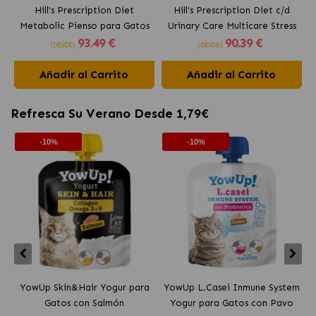
Hill's Prescription Diet
Hill's Prescription Diet c/d
Metabolic Pienso para Gatos
Urinary Care Multicare Stress
F
93
.49 €
90
.39 €
con Pollo
Pienso para Gatos con Pollo
(DESDE)
(DESDE)
Añadir al Carrito
Añadir al Carrito
Refresca Su Verano Desde 1,79€
-10%
-10%
YowUp Skin&Hair Yogur para
YowUp L.Casei Inmune System
Y
Gatos con Salmón
Yogur para Gatos con Pavo