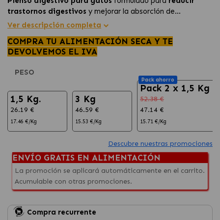
Pienso digestivo para gatos
formulado para
reducir
trastornos digestivos
y mejorar la absorción de
nutrientes.
Ver descripción completa
COMPRA TU ALIMENTACIÓN SECA Y TE
DEVOLVEMOS EL IVA
PESO
Pack ahorro
Pack 2 x 1,5 Kg
1,5 Kg.
3 Kg
52.38 €
26.19 €
46.59 €
47.14 €
17.46 €/Kg
15.53 €/Kg
15.71 €/Kg
Descubre nuestras promociones
ENVÍO GRATIS EN ALIMENTACIÓN
La promoción se aplicará automáticamente en el carrito.
Acumulable con otras promociones.
Compra recurrente