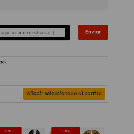
Enviar
pack
Añadir seleccionado al carrito
-10%
-10%
-10%