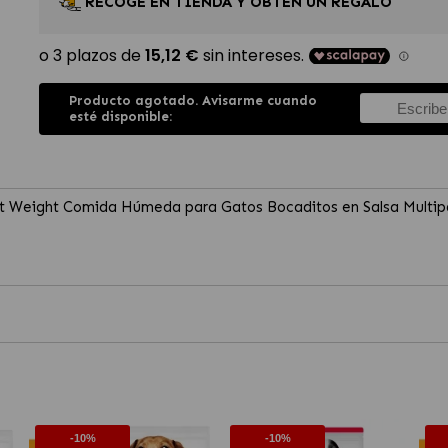
RECOGE EN TIENDA Y OBTÉN UN REGALO
Producto agotado. Avisarme cuando
esté disponible:
ect Weight Comida Húmeda para Gatos Bocaditos en Salsa Multi
-10%
-10%