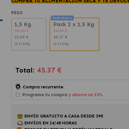
COMPRA TU ALIMENTACIÓN SECA Y TE DEVOL
PESO
Pack ahorro
1,5 Kg.
Pack 2 x 1,5 Kg
26.69 €
53.38 €
22.69 €
45.37 €
15.12 €/Kg
15.12 €/Kg
45.37 €
Total:
Compra recurrente
Programa tu compra
y ahorra un 15%
ENVÍO GRATUITO A CASA DESDE 39€
ENVÍOS EN 24/48 HORAS