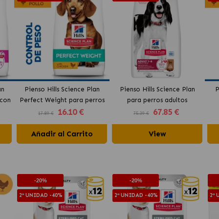
an
Pienso Hills Science Plan
Pienso Hills Science Plan
P
 con
Perfect Weight para perros
para perros adultos
16
.10 €
67
.85 €
mini con pollo
medianos con cordero y
17.89 €
75.39 €
arroz
Añadir al Carrito
View
-20%
-20%
2ª UNIDAD -40%
2ª UNIDAD -40%
2ª