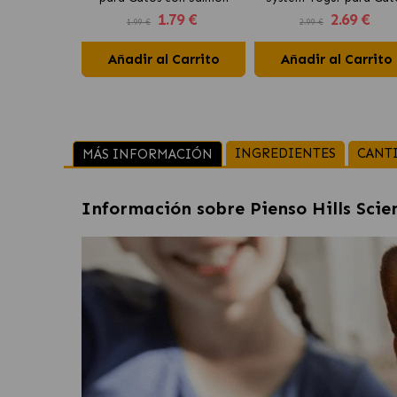
1
.79 €
2
.69 €
con Pavo
1.99 €
2.99 €
Añadir al Carrito
Añadir al Carrito
INGREDIENTES
CANT
MÁS INFORMACIÓN
Información sobre
Pienso Hills Sci