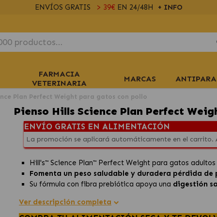
ENVÍOS GRATIS
> 39€
EN 24/48H
+ INFO
FARMACIA
MARCAS
ANTIPARA
VETERINARIA
ience Plan Perfect Weight para gatos con pollo
Pienso Hills Science Plan Perfect Weig
ENVÍO GRATIS EN ALIMENTACIÓN
La promoción se aplicará automáticamente en el carrito.
Hill's™ Science Plan™ Perfect Weight para gatos adultos
Fomenta un peso saludable y duradera pérdida de
Su fórmula con fibra prebiótica apoya una
digestión sa
Ver descripción completa