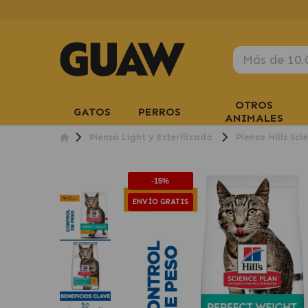
OTROS
GATOS
PERROS
ANIMALES
Pienso Light y Esterilizado
Pienso Hills Sc
-15%
ENVÍO GRATIS