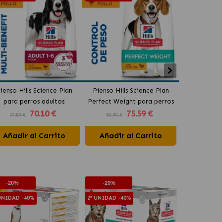
ienso Hills Science Plan
Pienso Hills Science Plan
Pienso Hil
para perros adultos
Perfect Weight para perros
Mature Lig
70
.10 €
75
.59 €
medianos con pollo
medianos
mayores med
77.89 €
83.99 €
86.89 €
Añadir al Carrito
Añadir al Carrito
Añadir 
2ª UNIDAD -4
-20%
-20%
 UNIDAD -40%
2ª UNIDAD -40%