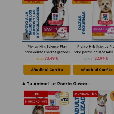
Pienso Hills Science Plan
Pienso Hills Science Pl
para adultos perros grandes
para perros adultos mini
73
.49 €
22
.94 €
sabor pollo
pollo
(DESDE)
26.99 €
Añadir al Carrito
Añadir al Carrito
A Tu Animal Le Podría Gustar...
2ª UNIDAD -40%
-20%
2ª UNIDAD -40%