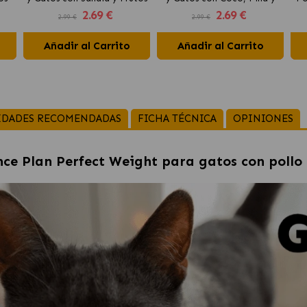
2
.69 €
2
.69 €
Rojos
Plátano
2.99 €
2.99 €
Añadir al Carrito
Añadir al Carrito
IDADES RECOMENDADAS
FICHA TÉCNICA
OPINIONES
ence Plan Perfect Weight para gatos con pollo