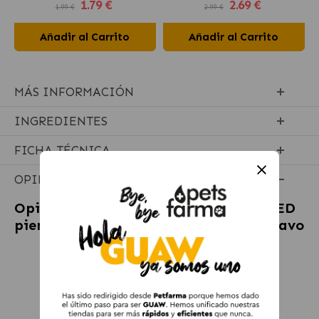
1
.79 €
2
.69 €
1.99 €
2.99 €
Añadir al Carrito
Añadir al Carrito
MÁS INFORMACIÓN
INGREDIENTES
FICHA TÉCNICA
OPINIONES
Opiniones sobre
PRO PLAN STERILISED
pienso para gatos esterilizados con Pavo