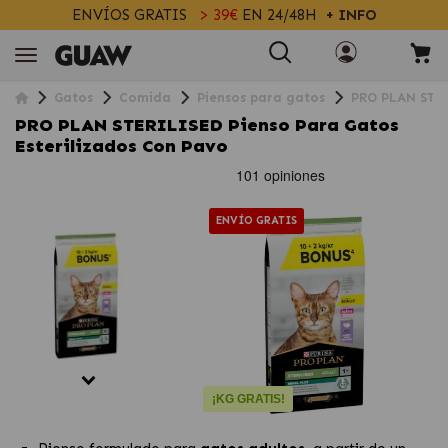
ENVÍOS GRATIS
> 39€
EN 24/48H
+ INFO
Gatos
Comida
Piensos para gatos
PRO PLAN STER
PRO PLAN STERILISED Pienso Para Gatos
Esterilizados Con Pavo
ENVÍO GRATIS
¡KG GRATIS!