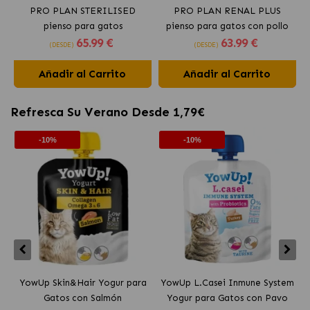
PRO PLAN STERILISED
PRO PLAN RENAL PLUS
pienso para gatos
pienso para gatos con pollo
65
.99 €
63
.99 €
esterilizados con salmón
(DESDE)
(DESDE)
Añadir al Carrito
Añadir al Carrito
Refresca Su Verano Desde 1,79€
-10%
-10%
YowUp Skin&Hair Yogur para
YowUp L.Casei Inmune System
Y
Gatos con Salmón
Yogur para Gatos con Pavo