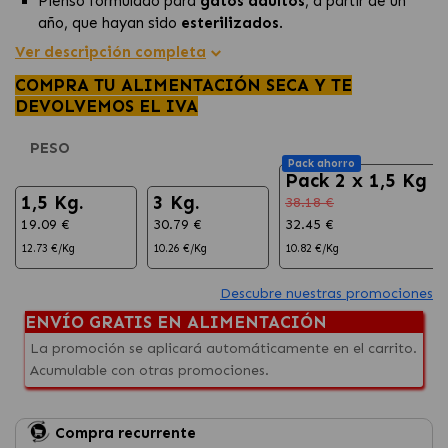
Pienso formulado para
gatos adultos
, a partir de un
año, que hayan sido
esterilizados
.
Alimento específicamente diseñado para
Ver descripción completa
abordar
problemas renales
derivados de la
COMPRA TU ALIMENTACIÓN SECA Y TE
esterilización ya que contiene una combinación de
DEVOLVEMOS EL IVA
nutrientes que ayudan a
mantener la función renal
en
óptimas condiciones
PESO
Contribuye a mantener un
peso corporal ideal
y
Pack ahorro
una
salud urinaria óptima.
Pack 2 x 1,5 Kg
1,5 Kg.
3 Kg.
38.18 €
19.09 €
30.79 €
32.45 €
12.73 €/Kg
10.26 €/Kg
10.82 €/Kg
Descubre nuestras promociones
ENVÍO GRATIS EN ALIMENTACIÓN
La promoción se aplicará automáticamente en el carrito.
Acumulable con otras promociones.
Compra recurrente