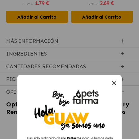
1
.79 €
2
.69 €
1.99 €
2.99 €
Añadir al Carrito
Añadir al Carrito
MÁS INFORMACIÓN
INGREDIENTES
CANTIDADES RECOMENDADAS
FICHA TÉCNICA
OPINIONES
Opiniones sobre
Royal Canin Veterinary
Renal Select Pienso para Gatos Adultos