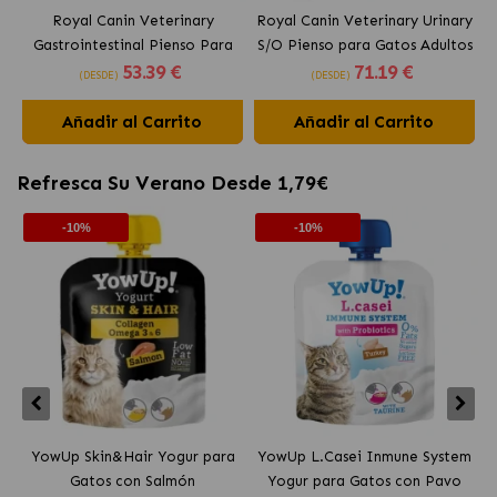
Royal Canin Veterinary
Royal Canin Veterinary Urinary
Gastrointestinal Pienso Para
S/O Pienso para Gatos Adultos
53
.39 €
71
.19 €
Gatos Adultos
(DESDE)
(DESDE)
Añadir al Carrito
Añadir al Carrito
Refresca Su Verano Desde 1,79€
-10%
-10%
YowUp Skin&Hair Yogur para
YowUp L.Casei Inmune System
Y
Gatos con Salmón
Yogur para Gatos con Pavo