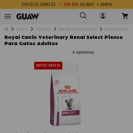
ENVÍOS GRATIS
> 39€
EN 24/48H
+ INFO
Gatos
Comida
Dietas Veterinarias
Royal Canin V
Royal Canin Veterinary Renal Select Pienso
Para Gatos Adultos
ENVÍO GRATIS