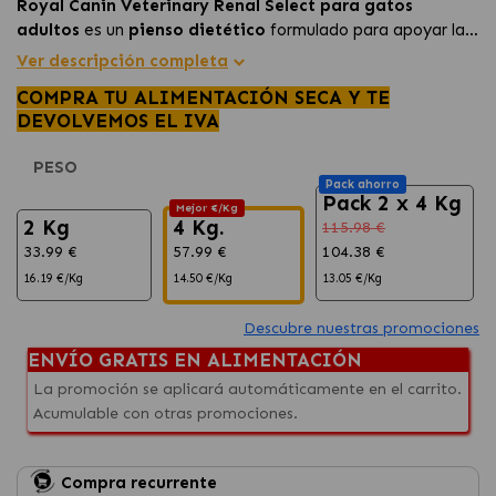
Royal Canin Veterinary Renal Select para gatos
adultos
es un
pienso dietético
formulado para apoyar la
función renal
en gatos con
insuficiencia renal
,
Ver descripción completa
combinando bajo contenido en fósforo,
proteínas de alta
COMPRA TU ALIMENTACIÓN SECA Y TE
calidad
y una croqueta muy
apetecible
.
DEVOLVEMOS EL IVA
PESO
Pack ahorro
Pack 2 x 4 Kg
Mejor €/Kg
2 Kg
4 Kg.
115.98 €
33.99 €
57.99 €
104.38 €
16.19 €/Kg
14.50 €/Kg
13.05 €/Kg
Descubre nuestras promociones
ENVÍO GRATIS EN ALIMENTACIÓN
La promoción se aplicará automáticamente en el carrito.
Acumulable con otras promociones.
Compra recurrente