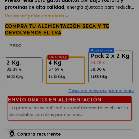
Pienso renal para gatos adultos
con
bajo fósforo y
proteínas de alta calidad
, energía ajustada para reducir
la ración y combatir la
falta de apetito
, ayudando a la
Ver descripción completa
función renal
y a prevenir la formación de
cálculos de
COMPRA TU ALIMENTACIÓN SECA Y TE
oxalato
.
DEVOLVEMOS EL IVA
PESO
Pack ahorro
Pack 2 x 2 Kg
Mejor €/Kg
2 Kg.
4 Kg.
64.78 €
32.39 €
57.59 €
58.30 €
16.20 €/Kg
14.40 €/Kg
14.58 €/Kg
Descubre nuestras promociones
ENVÍO GRATIS EN ALIMENTACIÓN
La promoción se aplicará automáticamente en el carrito.
Acumulable con otras promociones.
Compra recurrente