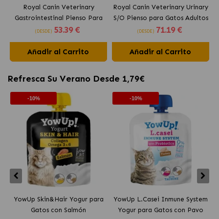
Royal Canin Veterinary
Royal Canin Veterinary Urinary
Gastrointestinal Pienso Para
S/O Pienso para Gatos Adultos
53
.39 €
71
.19 €
Gatos Adultos
(DESDE)
(DESDE)
Añadir al Carrito
Añadir al Carrito
Refresca Su Verano Desde 1,79€
-10%
-10%
YowUp Skin&Hair Yogur para
YowUp L.Casei Inmune System
Y
Gatos con Salmón
Yogur para Gatos con Pavo