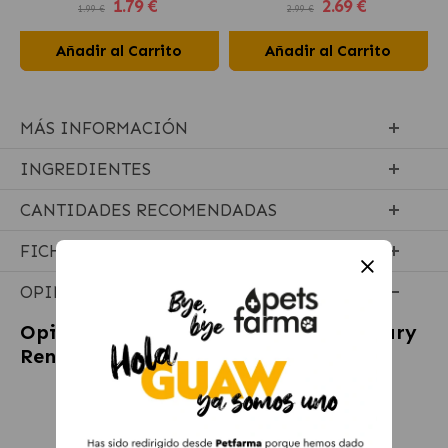
1
.79 €
2
.69 €
1.99 €
2.99 €
Añadir al Carrito
Añadir al Carrito
MÁS INFORMACIÓN
INGREDIENTES
CANTIDADES RECOMENDADAS
FICHA TÉCNICA
OPINIONES
Opiniones sobre
Royal Canin Veterinary
Renal Pienso para Gatos Adultos