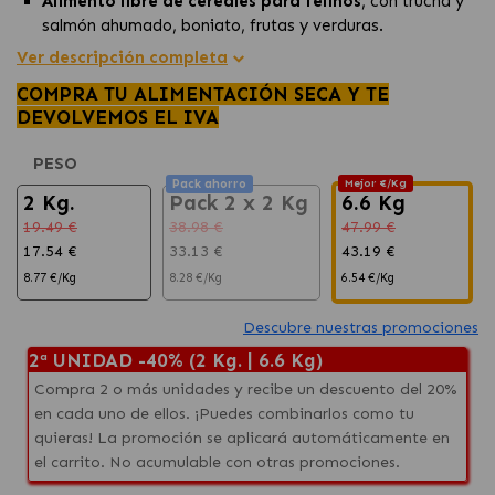
Alimento libre de cereales para felinos
, con trucha y
salmón ahumado, boniato, frutas y verduras.
Rica fuente de proteínas,
apta para gatos de todas
Ver descripción completa
las edades y razas, con un sabor excepcional.
COMPRA TU ALIMENTACIÓN SECA Y TE
Una elección saludable y sabrosa para tu gato,
DEVOLVEMOS EL IVA
promoviendo su bienestar en todas las etapas de vida.
PESO
Pack ahorro
Mejor €/Kg
2 Kg.
Pack 2 x 2 Kg
6.6 Kg
19.49 €
38.98 €
47.99 €
17.54 €
33.13 €
43.19 €
8.77 €/Kg
8.28 €/Kg
6.54 €/Kg
Descubre nuestras promociones
2ª UNIDAD -40% (2 Kg. | 6.6 Kg)
Compra 2 o más unidades y recibe un descuento del 20%
en cada uno de ellos. ¡Puedes combinarlos como tu
quieras! La promoción se aplicará automáticamente en
el carrito. No acumulable con otras promociones.