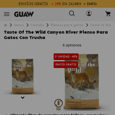
ENVÍOS GRATIS
> 39€
EN 24/48H
+ INFO
Gatos
Comida
Piensos para gatos
Taste of the W
Taste Of The Wild Canyon River Pienso Para
Gatos Con Trucha
2ª UNIDAD -40%
ENVÍO GRATIS