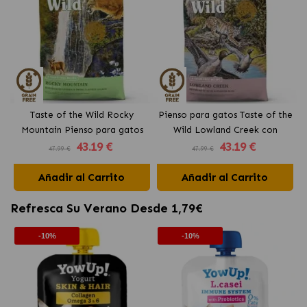
Taste of the Wild Rocky
Pienso para gatos Taste of the
Mountain Pienso para gatos
Wild Lowland Creek con
43
.19 €
43
.19 €
con venado
codorniz
47.99 €
47.99 €
Añadir al Carrito
Añadir al Carrito
Refresca Su Verano Desde 1,79€
-10%
-10%