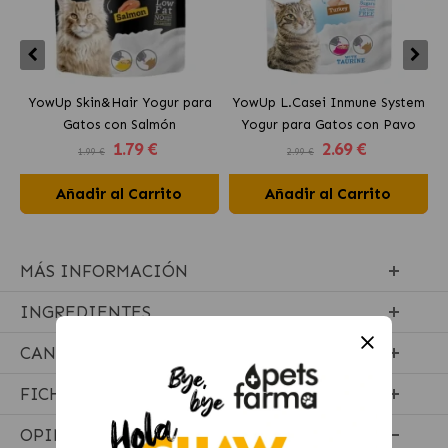
YowUp Skin&Hair Yogur para
YowUp L.Casei Inmune System
Y
Gatos con Salmón
Yogur para Gatos con Pavo
1
.79 €
2
.69 €
1.99 €
2.99 €
Añadir al Carrito
Añadir al Carrito
MÁS INFORMACIÓN
INGREDIENTES
CANTIDADES RECOMENDADAS
FICHA TÉCNICA
OPINIONES