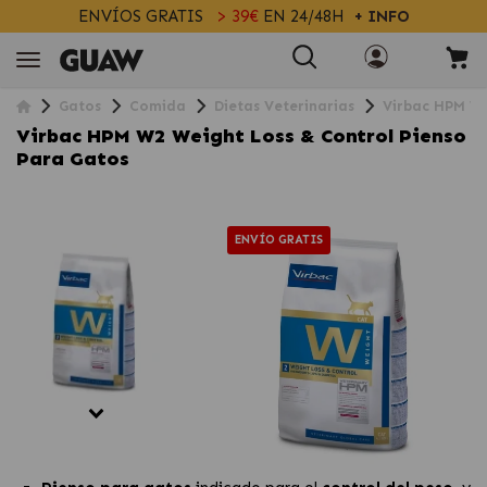
ENVÍOS GRATIS
> 39€
EN 24/48H
+ INFO
Gatos
Comida
Dietas Veterinarias
Virbac HPM W2
Virbac HPM W2 Weight Loss & Control Pienso
Para Gatos
ENVÍO GRATIS