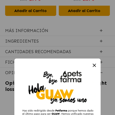
Añadir al Carrito
Añadir al Carrito
MÁS INFORMACIÓN
INGREDIENTES
CANTIDADES RECOMENDADAS
FICHA TÉCNICA
OPINIONES
Opiniones sobre
Virbac HPM W2 Weight
loss & Control pienso para gatos