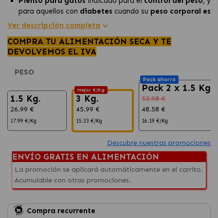
Pienso para gatos
indicado para el
control del peso
, y
para aquellos con
diabetes
cuando su
peso corporal es
normal.
Ver descripción completa
Destaca por
mantener
la
masa magra
durante la
COMPRA TU ALIMENTACIÓN SECA Y TE
pérdida de peso, respaldado por estudios de eficacia.
DEVOLVEMOS EL IVA
Contribuye a la
gestión de la diabetes
con su perfil
nutricional que
controla el aporte de glucosa y
PESO
azúcares.
Pack ahorro
Pack 2 x 1.5 Kg
Mejor €/Kg
1.5 Kg.
3 Kg.
53.98 €
26.99 €
45.99 €
48.58 €
17.99 €/Kg
15.33 €/Kg
16.19 €/Kg
Descubre nuestras promociones
ENVÍO GRATIS EN ALIMENTACIÓN
La promoción se aplicará automáticamente en el carrito.
Acumulable con otras promociones.
Compra recurrente