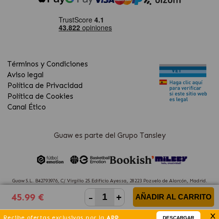
Términos y Condiciones
Aviso legal
Política de Privacidad
Política de Cookies
Canal Ético
Guaw es parte del Grupo Tansley
Guaw S.L. B42793976, C/ Virgilio 25 Edificio Ayessa, 28223 Pozuelo de Alarcón, Madrid.
(Spain)
-
+
45.99 €
AÑADIR AL CARRITO
x
Recibe ofertas exclusivas por la
APP
DESCARGAR