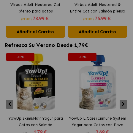
Virbac Adult Neutered Cat
Virbac Adult Neutered &
pienso para gatos
Entire Cat con Salmón pienso
73
.99 €
75
.99 €
esterilizados
para gatos
(DESDE)
(DESDE)
Añadir al Carrito
Añadir al Carrito
Refresca Su Verano Desde 1,79€
-10%
-10%
YowUp Skin&Hair Yogur para
YowUp L.Casei Inmune System
Y
Gatos con Salmón
Yogur para Gatos con Pavo
1
.79 €
2
.69 €
1.99 €
2.99 €