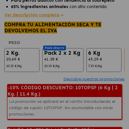
Para perros adultos con tendencia al sobrepeso
65% ingredientes animales
con alto contenido
proteico
Ver descripción completa
Súper alimento de presa entera:
Aves, pescado,
COMPRA TU ALIMENTACIÓN SECA Y TE
órganos, cartílagos y huesos: proporcionan los nutrientes
DEVOLVEMOS EL IVA
más naturales y nutritivos
Sabor apetecible:
Con hígado liofilizado para un sabor
PESO
más delicioso
Pack ahorro
2 Kg.
Pack 2 x 2 Kg
6 Kg
20.69 €
41.38 €
45.29 €
7
10.35 €/Kg
10.35 €/Kg
7.55 €/Kg
6
Descubre nuestras promociones
-10% CÓDIGO DESCUENTO: 10TOPSP (6 Kg | 2
Kg. | 11.4 Kg.)
La promoción se aplicará en el carrito introduciendo el
código de cupón: 10TOPSP. No acumulable con otras
promociones.