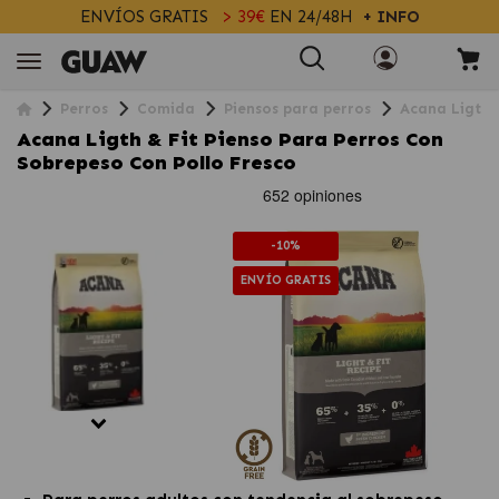
ENVÍOS GRATIS
> 39€
EN 24/48H
+ INFO
Perros
Comida
Piensos para perros
Acana Ligth &
Acana Ligth & Fit Pienso Para Perros Con
Sobrepeso Con Pollo Fresco
-10%
ENVÍO GRATIS