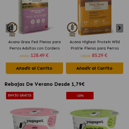
Acana Grass Fed Pienso para
Acana Highest Protein Wild
Perros Adultos con Cordero
Prairie Pienso para Perros
128
.49 €
85
.29 €
Adultos
(DESDE)
(DESDE)
Añadir al Carrito
Añadir al Carrito
Rebajas De Verano Desde 1,79€
ENVÍO GRATIS
-10%