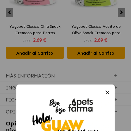
Yogupet Clásico Chía Snack
Yogupet Clásico Aceite de
Cremoso para Perros
Oliva Snack Cremoso para
2
.69 €
2
.69 €
Perros
2.99 €
2.99 €
Añadir al Carrito
Añadir al Carrito
MÁS INFORMACIÓN
INGREDIENTES
FICHA TÉCNICA
OPINIONES
Opiniones sobre
Acana Ligth & Fit
Pienso para perros con sobrepeso con