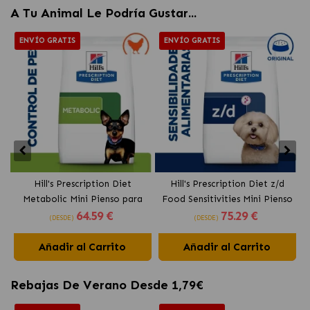
A Tu Animal Le Podría Gustar...
ENVÍO GRATIS
ENVÍO GRATIS
Hill's Prescription Diet
Hill's Prescription Diet z/d
Metabolic Mini Pienso para
Food Sensitivities Mini Pienso
64
.59 €
75
.29 €
Perros Pequeños con Pollo
para Perros Pequeños Original
(DESDE)
(DESDE)
Añadir al Carrito
Añadir al Carrito
Rebajas De Verano Desde 1,79€