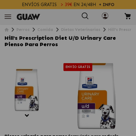
ENVÍOS GRATIS
> 39€
EN 24/48H
+ INFO
Perros
Comida
Dietas Veterinarias
Hill's Prescri
Hill's Prescription Diet U/d Urinary Care
Pienso Para Perros
ENVÍO GRATIS