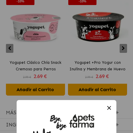
-10%
-10%
Yogupet Clásico Chía Snack
Yogupet +Pro Yogur con
Cremoso para Perros
Inulina y Membrana de Huevo
2
.69 €
2
.69 €
para Perros y Gatos
2.99 €
2.99 €
Añadir al Carrito
Añadir al Carrito
MÁS INFORMACIÓN
INGREDIENTES