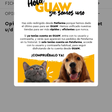
FICHA TÉCNICA
OPINIONES
Opiniones sobre
Hill's Prescription Diet
u/d Urinary Care Pienso para Perros