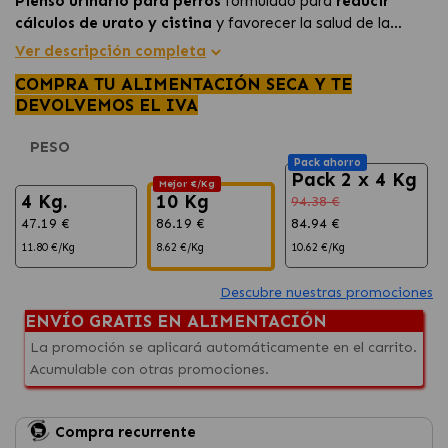
Pienso urinario para perros
formulado para
reducir
cálculos de urato y cistina
y favorecer la salud de la
vejiga.
Ver descripción completa
COMPRA TU ALIMENTACIÓN SECA Y TE
DEVOLVEMOS EL IVA
PESO
Pack ahorro
Pack 2 x 4 Kg
Mejor €/Kg
4 Kg.
10 Kg
94.38 €
47.19 €
86.19 €
84.94 €
11.80 €/Kg
8.62 €/Kg
10.62 €/Kg
Descubre nuestras promociones
ENVÍO GRATIS EN ALIMENTACIÓN
La promoción se aplicará automáticamente en el carrito.
Acumulable con otras promociones.
Compra recurrente