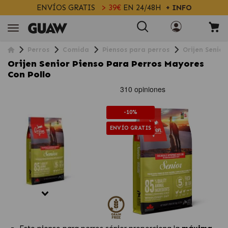
ENVÍOS GRATIS
> 39€
EN 24/48H
+ INFO
Perros
Comida
Piensos para perros
Orijen Senio
Orijen Senior Pienso Para Perros Mayores
Con Pollo
-10%
ENVÍO GRATIS