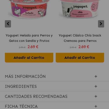
Yogupet Helado para Perros y
Yogupet Clásico Chía Snack
Gatos con Sandía y Frutos
Cremoso para Perros
2
.69 €
2
.69 €
Rojos
2.99 €
2.99 €
Añadir al Carrito
Añadir al Carrito
MÁS INFORMACIÓN
INGREDIENTES
CANTIDADES RECOMENDADAS
FICHA TÉCNICA