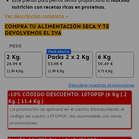
Este pienso para perros sénior proporciona la
máxima
nutrición con recetas ricas en proteínas.
Con un
85% de ingredientes de origen animal,
Ver descripción completa
favorece la masa muscular y el mantenimiento del peso.
COMPRA TU ALIMENTACIÓN SECA Y TE
Fabricado en Canadá con
ingredientes de calidad
de
DEVOLVEMOS EL IVA
todo el mundo, ORIJEN™ Senior es insuperable.
PESO
Pack ahorro
2 Kg.
Packs 2 x 2 Kg
6 Kg
26.99 €
53.98 €
59.49 €
11.89 €/Kg
11.89 €/Kg
8.75 €/Kg
Descubre nuestras promociones
-10% CÓDIGO DESCUENTO: 10TOPSP (6 Kg | 2
Kg. | 11.4 Kg.)
La promoción se aplicará en el carrito introduciendo el
código de cupón: 10TOPSP. No acumulable con otras
promociones.