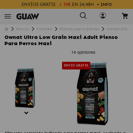
ENVÍOS GRATIS
> 39€
EN 24/48H
+ INFO
Perros
Comida
Piensos para perros
Ownat Ultra 
Ownat Ultra Low Grain Maxi Adult Pienso
Para Perros Maxi
ENVÍO GRATIS