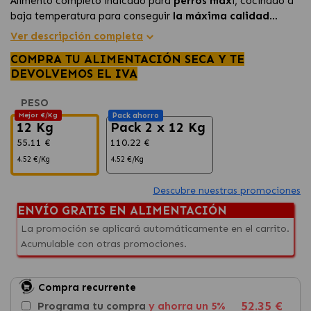
Alimento completo indicado para
perros max
i, cocinado a
baja temperatura para conseguir
la máxima calidad
nutricional y una digestibilidad excepcional.
Este pienso está formulado para satisfacer
las
Ver descripción completa
necesidades nutricionales de perros grandes que
COMPRA TU ALIMENTACIÓN SECA Y TE
pesan 26-28 kgs o más.
DEVOLVEMOS EL IVA
Sus croquetas de mayor tamaño fomentan u
na
masticación más prolongada y una ingestión más
PESO
pausada.
Mejor €/Kg
Pack ahorro
Contribuye a la salud y bienestar de los perros de
12 Kg
Pack 2 x 12 Kg
gran tamaño, optimizando su alimentación.
55.11 €
110.22 €
4.52 €/Kg
4.52 €/Kg
Descubre nuestras promociones
ENVÍO GRATIS EN ALIMENTACIÓN
La promoción se aplicará automáticamente en el carrito.
Acumulable con otras promociones.
Compra recurrente
52.35 €
Programa tu compra
y ahorra un 5%