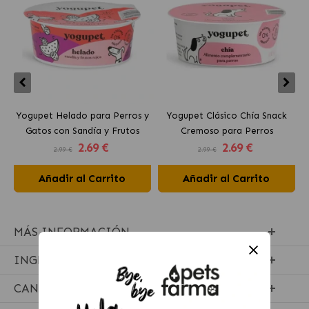
Yogupet Helado para Perros y
Yogupet Clásico Chía Snack
Gatos con Sandía y Frutos
Cremoso para Perros
2
.69 €
2
.69 €
Rojos
2.99 €
2.99 €
Añadir al Carrito
Añadir al Carrito
MÁS INFORMACIÓN
INGREDIENTES
CANTIDADES RECOMENDADAS