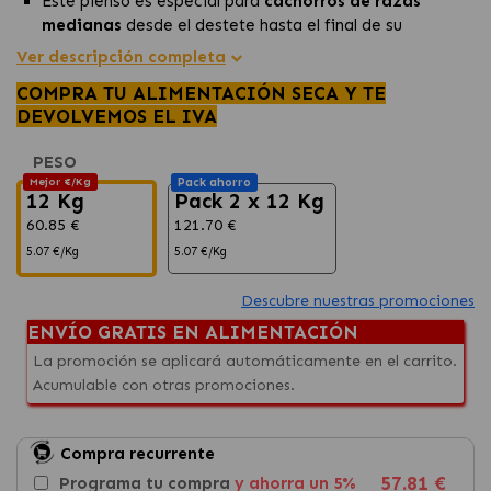
Este pienso es especial para
cachorros de razas
medianas
desde el destete hasta el final de su
crecimiento.
Ver descripción completa
Aporte energético elevado y proteínas
para
COMPRA TU ALIMENTACIÓN SECA Y TE
desarrollar musculatura y proporción de calcio y
DEVOLVEMOS EL IVA
fósforo para huesos.
Fórmula completa para cachorros,
asegurando su
PESO
crecimiento y desarrollo óptimos.
Mejor €/Kg
Pack ahorro
12 Kg
Pack 2 x 12 Kg
60.85 €
121.70 €
5.07 €/Kg
5.07 €/Kg
Descubre nuestras promociones
ENVÍO GRATIS EN ALIMENTACIÓN
La promoción se aplicará automáticamente en el carrito.
Acumulable con otras promociones.
Compra recurrente
57.81 €
Programa tu compra
y ahorra un 5%