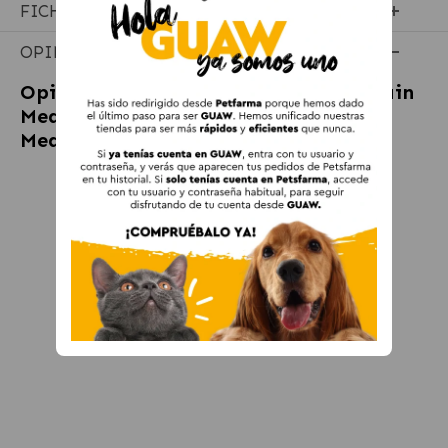
FICHA TÉCNICA
OPINIONES
Opiniones sobre
Ownat Ultra Low Grain
Medium Junior Pienso para Cachorros
Medianos