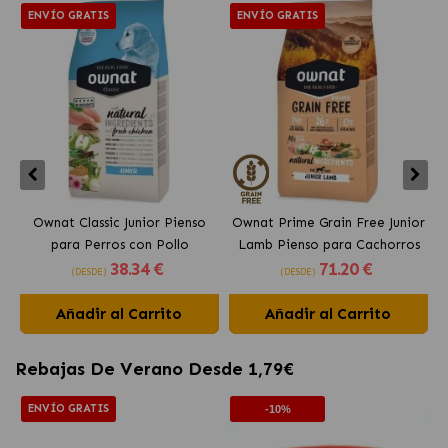
ENVÍO GRATIS
ENVÍO GRATIS
Ownat Classic Junior Pienso
Ownat Prime Grain Free Junior
para Perros con Pollo
Lamb Pienso para Cachorros
38
.34 €
71
.20 €
con Cordero
(DESDE)
(DESDE)
Añadir al Carrito
Añadir al Carrito
Rebajas De Verano Desde 1,79€
ENVÍO GRATIS
-10%