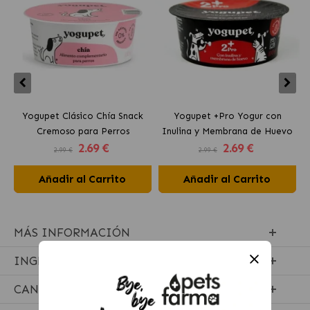
Yogupet Clásico Chía Snack
Yogupet +Pro Yogur con
Cremoso para Perros
Inulina y Membrana de Huevo
2
.69 €
2
.69 €
para Perros y Gatos
2.99 €
2.99 €
Añadir al Carrito
Añadir al Carrito
MÁS INFORMACIÓN
INGREDIENTES
CANTIDADES RECOMENDADAS