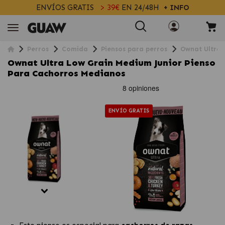
ENVÍOS GRATIS
> 39€
EN 24/48H
+ INFO
Perros
Comida
Piensos para perros
Ownat Ultra 
Ownat Ultra Low Grain Medium Junior Pienso
Para Cachorros Medianos
ENVÍO GRATIS