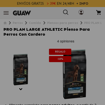
ENVÍOS GRATIS
> 39€
EN 24/48H
+ INFO
Perros
Comida
Piensos para perros
PRO PLAN LAR
PRO PLAN LARGE ATHLETIC Pienso Para
Perros Con Cordero
REGALO
-10%