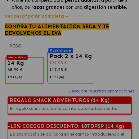
Alimento completo para
perros adultos
, a partir de 2
años, de
razas grandes
con una
digestión sensible.
Especialmente formulado para aquellos perros con una
Ver descripción completa
condición física atlética y una vida activa.
COMPRA TU ALIMENTACIÓN SECA Y TE
Altamente digestible
gracias a los ingredientes de la
DEVOLVEMOS EL IVA
receta, entre los que destacan el pollo y el arroz, que lo
ayudan a
mantenerse activo y saludable
.
PESO
Pack ahorro
Pack 2 x 14 Kg
Mejor €/Kg
14 Kg
137.98 €
68.99 €
117.28 €
4.93 €/Kg
4.19 €/Kg
Descubre nuestras promociones
REGALO SNACK ADVENTUROS (14 Kg)
El regalo se incluirá en tu carrito automáticamente.
-10% CÓDIGO DESCUENTO: 10TOPSP (14 Kg)
La promoción se aplicará en el carrito introduciendo el