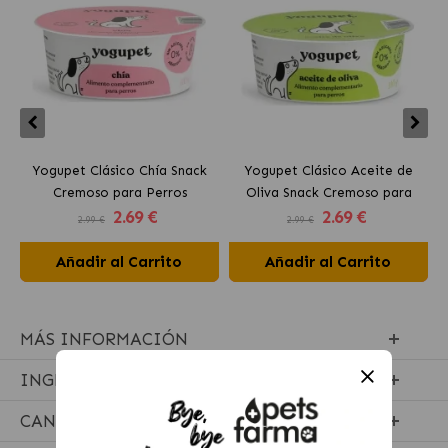
Yogupet Clásico Chía Snack
Yogupet Clásico Aceite de
Cremoso para Perros
Oliva Snack Cremoso para
2
.69 €
2
.69 €
Perros
2.99 €
2.99 €
Añadir al Carrito
Añadir al Carrito
MÁS INFORMACIÓN
INGREDIENTES
CANTIDADES RECOMENDADAS