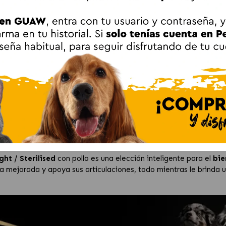
A PRO PLAN
Adult LIGHT/ STERILISE
lised
con
pollo
es un alimento completo especialmente diseñad
dos
. El pollo es el ingrediente principal, ofreciendo un
sabor deli
mpo.
ad saludable
y apoyar las
articulaciones
de tu perro, gracias a
para mantener a tu animal
ágil y activo
a medida que envejece. 
aria para mantenerse
saludable y lleno de energía.
ht / Sterilised
con pollo es una elección inteligente para el
bie
 mejorada y apoya sus articulaciones, todo mientras le brinda 