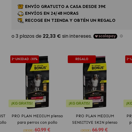
ENVÍO GRATUITO A CASA DESDE 39€
ENVÍOS EN 24/48 HORAS
RECOGE EN TIENDA Y OBTÉN UN REGALO
2ª UNIDAD -30%
REGALO
2ª
¡KG GRATIS!
¡KG GRATIS!
¡KG
UST
PRO PLAN MEDIUM pienso
PRO PLAN MEDIUM
PR
ollo
para perros con pollo
SENSITIVE SKIN pienso
p
60
.99 €
66
.99 €
Para Perros con salmón
(DESDE)
(DESDE)