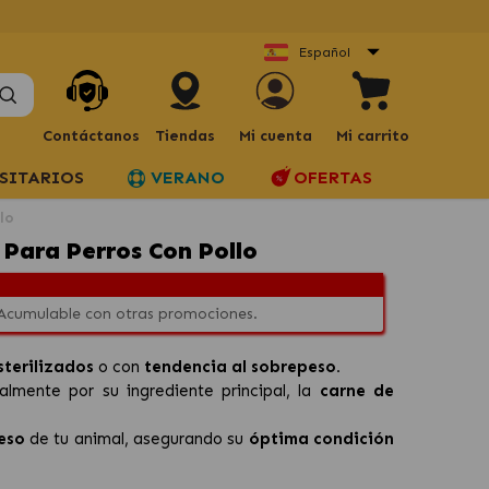
Español
Contáctanos
Tiendas
Mi cuenta
Mi carrito
SITARIOS
VERANO
OFERTAS
lo
ara Perros Con Pollo
 Acumulable con otras promociones.
sterilizados
o con
tendencia al sobrepeso.
lmente por su ingrediente principal, la
carne de
eso
de tu animal, asegurando su
óptima condición