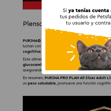
Pienso para perros PURIN
PURINA® PRO PLAN All Sizes Adult Light / Steri
luchan con el
sobrepeso
o que han sido
esteriliza
cognitiva
de tu animal en un corto periodo de tie
Este alimento es ideal para mantener una
movilid
glucosamina
. Estos componentes son esenciales 
asegurando que tu perro reciba la nutrición neces
En resumen,
PURINA PRO PLAN All Sizes Adult Lig
un
peso saludable,
promueve una función cognitiva