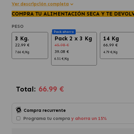
Ver descripción completa
COMPRA TU ALIMENTACIÓN SECA Y TE DEVOL
PESO
Pack ahorro
3 Kg.
Pack 2 x 3 Kg
14 Kg
22.99 €
45.98 €
66.99 €
39.08 €
7.66 €/Kg
4.79 €/Kg
6.51 €/Kg
66.99 €
Total:
Compra recurrente
Programa tu compra
y ahorra un 15%