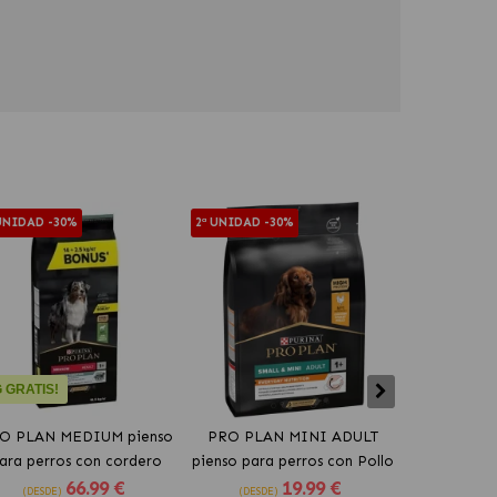
 UNIDAD -30%
2ª UNIDAD -30%
-10%
 GRATIS!
O PLAN MEDIUM pienso
PRO PLAN MINI ADULT
PRO PLAN S
ara perros con cordero
pienso para perros con Pollo
para perros 
66
.99 €
19
.99 €
(DESDE)
(DESDE)
(DESDE)