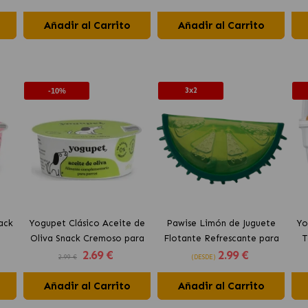
Añadir al Carrito
Añadir al Carrito
3x2
-10%
ack
Yogupet Clásico Aceite de
Pawise Limón de Juguete
Yo
Oliva Snack Cremoso para
Flotante Refrescante para
T
2
.69 €
2
.99 €
Perros
Perros 12 cm
2.99 €
(DESDE)
Añadir al Carrito
Añadir al Carrito