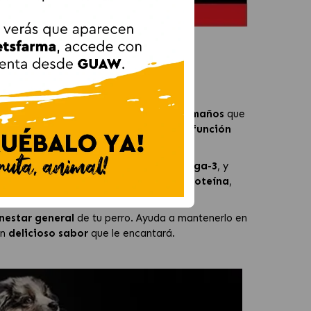
D Pollo.
o para
perros adultos
de
todos los tamaños
que
cioso
y, al mismo tiempo, mejorando la
función
l contenido de
EPA
, un
ácido graso omega-3
, y
Además, ofrece un alto contenido de
proteína
,
nestar general
de tu perro. Ayuda a mantenerlo en
un
delicioso sabor
que le encantará.