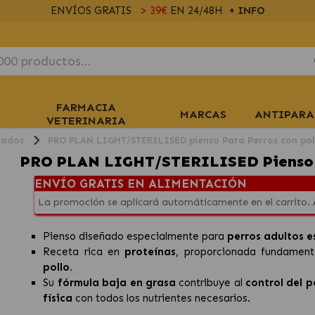
ENVÍOS GRATIS
> 39€
EN 24/48H
+ INFO
FARMACIA
MARCAS
ANTIPARA
VETERINARIA
izados
PRO PLAN LIGHT/STERILISED pienso Para Perros con pol
PRO PLAN LIGHT/STERILISED Pienso P
ENVÍO GRATIS EN ALIMENTACIÓN
La promoción se aplicará automáticamente en el carrito.
Pienso diseñado especialmente para
perros adultos e
Receta rica en
proteínas
, proporcionada fundamenta
pollo.
Su
fórmula baja en grasa
contribuye al
control del p
física
con todos los nutrientes necesarios.