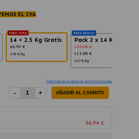
VEMOS EL IVA
Mejor €/Kg
Pack ahorro
14 + 2.5 Kg Gratis
Pack 2 x 14 Kg
66.99 €
133.98 €
113.88 €
4.06 €/Kg
4.07 €/Kg
Descubre nuestras promociones
-
+
AÑADIR AL CARRITO
56.94 €