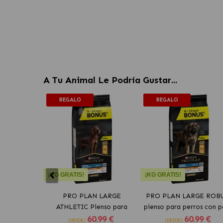
A Tu Animal Le Podría Gustar...
REGALO
REGALO
¡KG GRATIS!
¡KG GRATIS!
PRO PLAN LARGE
PRO PLAN LARGE ROB
ATHLETIC Pienso para
pienso para perros con p
60
.99 €
60
.99 €
perros con pollo
(DESDE)
(DESDE)