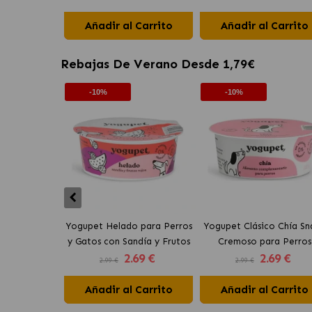
Añadir al Carrito
Añadir al Carrito
Rebajas De Verano Desde 1,79€
-10%
-10%
Yogupet Helado para Perros
Yogupet Clásico Chía Sn
y Gatos con Sandía y Frutos
Cremoso para Perros
2
.69 €
2
.69 €
Rojos
2.99 €
2.99 €
Añadir al Carrito
Añadir al Carrito