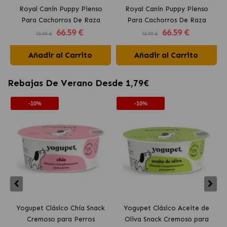
Royal Canin Puppy Pienso
Royal Canin Puppy Pienso
Para Cachorros De Raza
Para Cachorros De Raza
66
.59 €
66
.59 €
Labrador Retriever
Golden Retriever
73.99 €
73.99 €
Añadir al Carrito
Añadir al Carrito
Rebajas De Verano Desde 1,79€
-10%
-10%
Yogupet Clásico Chía Snack
Yogupet Clásico Aceite de
Cremoso para Perros
Oliva Snack Cremoso para