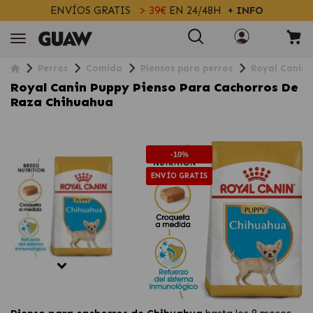
ENVÍOS GRATIS
> 39€
EN 24/48H
+ INFO
Perros
Comida
Piensos para perros
Royal Canin 
Royal Canin Puppy Pienso Para Cachorros De
Raza Chihuahua
-10%
ENVÍO GRATIS