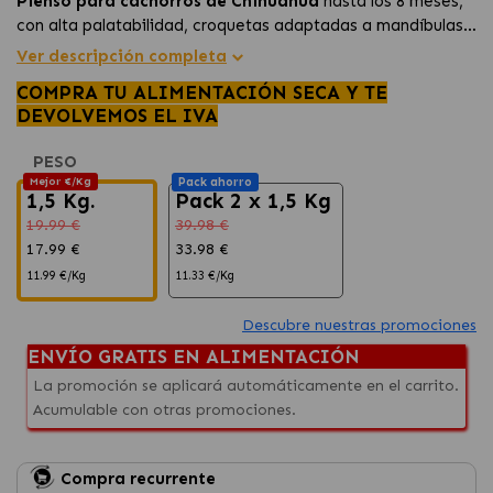
Pienso para cachorros de Chihuahua
hasta los 8 meses,
con alta palatabilidad, croquetas adaptadas a mandíbulas
pequeñas y nutrientes que ayudan a reforzar las defensas y
Ver descripción completa
favorecer una
digestión saludable
.
COMPRA TU ALIMENTACIÓN SECA Y TE
DEVOLVEMOS EL IVA
PESO
Mejor €/Kg
Pack ahorro
1,5 Kg.
Pack 2 x 1,5 Kg
19.99 €
39.98 €
17.99 €
33.98 €
11.99 €/Kg
11.33 €/Kg
Descubre nuestras promociones
ENVÍO GRATIS EN ALIMENTACIÓN
La promoción se aplicará automáticamente en el carrito.
Acumulable con otras promociones.
Compra recurrente