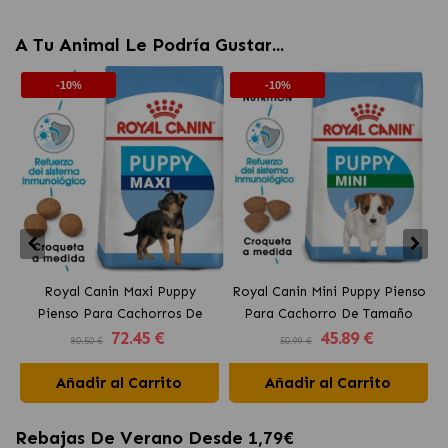
A Tu Animal Le Podría Gustar...
-10%
-10%
Royal Canin Maxi Puppy
Royal Canin Mini Puppy Pienso
Pienso Para Cachorros De
Para Cachorro De Tamaño
72
.45 €
45
.89 €
Razas Grandes
Pequeño
80.50 €
50.99 €
Añadir al Carrito
Añadir al Carrito
Rebajas De Verano Desde 1,79€