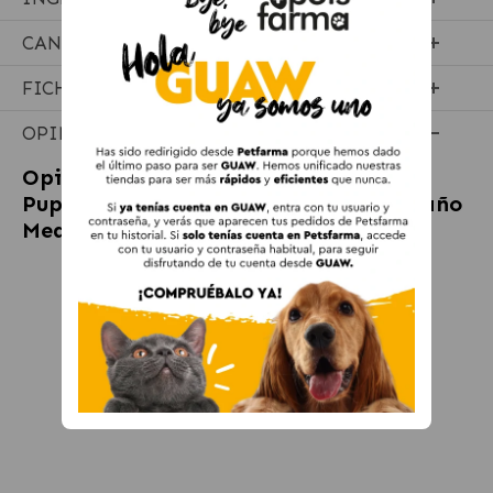
CANTIDADES RECOMENDADAS
FICHA TÉCNICA
OPINIONES
Opiniones sobre
Royal Canin Medium
Puppy Pienso Para Cachorro De Tamaño
Mediano