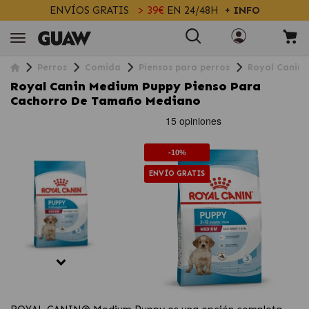
ENVÍOS GRATIS
> 39€
EN 24/48H
+ INFO
Perros
Comida
Piensos para perros
Royal Canin
Royal Canin Medium Puppy Pienso Para
Cachorro De Tamaño Mediano
-10%
ENVÍO GRATIS