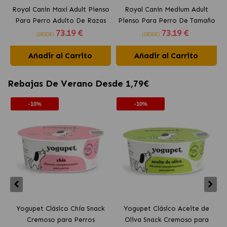
Royal Canin Maxi Adult Pienso
Royal Canin Medium Adult
Para Perro Adulto De Razas
Pienso Para Perro De Tamaño
73
.19 €
73
.19 €
Grandes
Mediano
(DESDE)
(DESDE)
Añadir al Carrito
Añadir al Carrito
Rebajas De Verano Desde 1,79€
-10%
-10%
Yogupet Clásico Chía Snack
Yogupet Clásico Aceite de
Cremoso para Perros
Oliva Snack Cremoso para