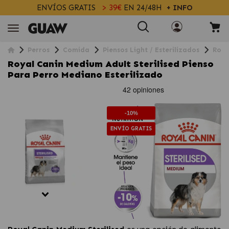
ENVÍOS GRATIS
> 39€
EN 24/48H
+ INFO
Perros
Comida
Piensos Light / Esterilizados
Roya
Royal Canin Medium Adult Sterilised Pienso
Para Perro Mediano Esterilizado
-10%
ENVÍO GRATIS