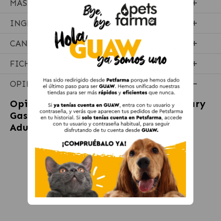
MÁS INFORMACIÓN
INGREDIENTES
CANTIDADES RECOMENDADAS
FICHA TÉCNICA
OPINIONES
Opiniones sobre
Royal Canin Veterinary
Gastrointestinal Pienso Para Perros
Adultos