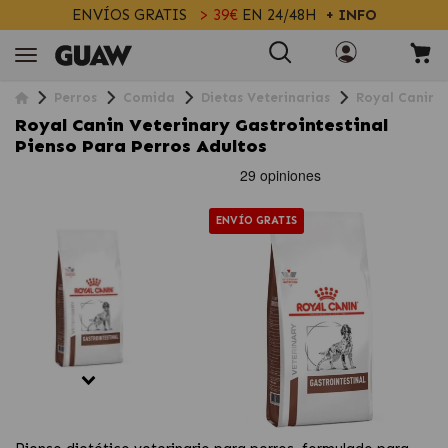
ENVÍOS GRATIS
> 39€
EN 24/48H
+ INFO
Perros
Comida
Dietas Veterinarias
Royal Canin V
Royal Canin Veterinary Gastrointestinal
Pienso Para Perros Adultos
ENVÍO GRATIS