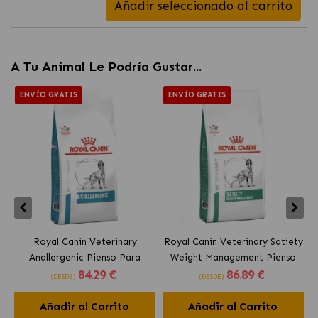
Añadir seleccionado al carrito
A Tu Animal Le Podría Gustar...
ENVÍO GRATIS
ENVÍO GRATIS
Royal Canin Veterinary
Royal Canin Veterinary Satiety
Anallergenic Pienso Para
Weight Management Pienso
84
.29 €
86
.89 €
Perros Adultos
Para Perros Adultos
(DESDE)
(DESDE)
Añadir al Carrito
Añadir al Carrito