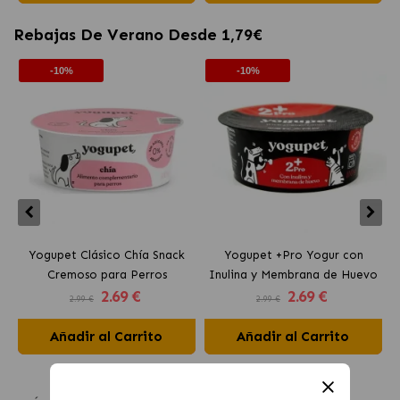
Rebajas De Verano Desde 1,79€
-10%
-10%
Yogupet Clásico Chía Snack
Yogupet +Pro Yogur con
Cremoso para Perros
Inulina y Membrana de Huevo
2
.69 €
2
.69 €
para Perros y Gatos
2.99 €
2.99 €
Añadir al Carrito
Añadir al Carrito