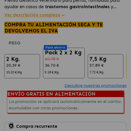
Pienso dietético veterinario para perros, formulado para
ayudar en casos de
trastornos gastrointestinales
y
situaciones de
absorción intestinal deficiente de rápida
Ver descripción completa
aparición
. Su fórmula altamente digestible, con alta
COMPRA TU ALIMENTACIÓN SECA Y TE
densidad energética y excelente palatabilidad, favorece la
DEVOLVEMOS EL IVA
recuperación y ayuda a que incluso los perros con
apetito
reducido
coman mejor.
PESO
Pack ahorro
Pack 2 x 2 Kg
2 Kg.
7,5 Kg
40.78 €
20.39 €
36.70 €
57.89 €
9
10.20 €/Kg
9.18 €/Kg
7.72 €/Kg
6
Descubre nuestras promociones
ENVÍO GRATIS EN ALIMENTACIÓN
La promoción se aplicará automáticamente en el carrito.
Acumulable con otras promociones.
Compra recurrente