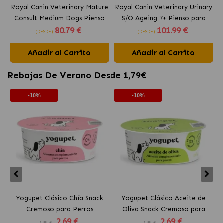
Royal Canin Veterinary Mature
Royal Canin Veterinary Urinary
Consult Medium Dogs Pienso
S/O Ageing 7+ Pienso para
80
.79 €
101
.99 €
para Perros Senior Medianos
Perros Senior
(DESDE)
(DESDE)
Añadir al Carrito
Añadir al Carrito
Rebajas De Verano Desde 1,79€
-10%
-10%
Yogupet Clásico Chía Snack
Yogupet Clásico Aceite de
Cremoso para Perros
Oliva Snack Cremoso para
2
.69 €
2
.69 €
Perros
2.99 €
2.99 €