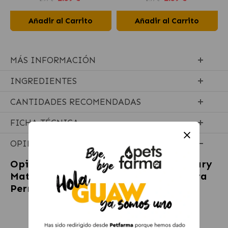
Añadir al Carrito
Añadir al Carrito
MÁS INFORMACIÓN
INGREDIENTES
CANTIDADES RECOMENDADAS
FICHA TÉCNICA
OPINIONES
Opiniones sobre
Royal Canin Veterinary
Mature Consult Small Dogs Pienso para
Perros Senior Pequeños