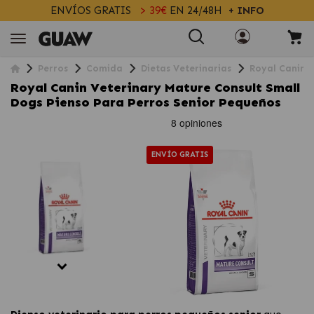
ENVÍOS GRATIS
> 39€
EN 24/48H
+ INFO
Perros
Comida
Dietas Veterinarias
Royal Canin V
Royal Canin Veterinary Mature Consult Small
Dogs Pienso Para Perros Senior Pequeños
ENVÍO GRATIS