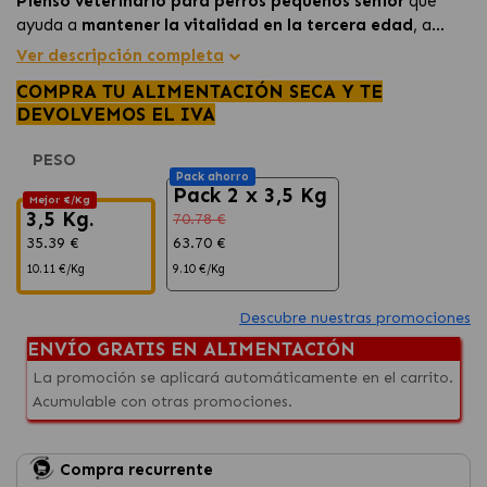
Pienso veterinario para perros pequeños senior
que
ayuda a
mantener la vitalidad en la tercera edad
, a
preservar la masa muscular
y a cuidar la
salud dental y
Ver descripción completa
urinaria
de tu perro.
COMPRA TU ALIMENTACIÓN SECA Y TE
DEVOLVEMOS EL IVA
PESO
Pack ahorro
Pack 2 x 3,5 Kg
Mejor €/Kg
3,5 Kg.
70.78 €
35.39 €
63.70 €
10.11 €/Kg
9.10 €/Kg
Descubre nuestras promociones
ENVÍO GRATIS EN ALIMENTACIÓN
La promoción se aplicará automáticamente en el carrito.
Acumulable con otras promociones.
Compra recurrente