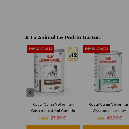
A Tu Animal Le Podría Gustar...
ENVÍO GRATIS
ENVÍO GRATIS
Royal Canin Veterinary
Royal Canin Veterinar
Gastrointestinal Comida
Glycobalance Low
27
.99 €
49
.79 €
Húmeda para Perros en
Carbohydrate Comid
(DESDE)
(DESDE)
Paté
Húmeda para Perros e