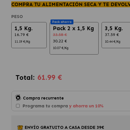
COMPRA TU ALIMENTACIÓN SECA Y TE DEVOL
PESO
Pack ahorro
1,5 Kg.
Pack 2 x 1,5 Kg
3,5 Kg.
16.79 €
33.58 €
37.59 €
30.22 €
11.19 €/Kg
10.44 €/Kg
10.07 €/Kg
61.99 €
Total:
Compra recurrente
Programa tu compra
y ahorra un 10%
ENVÍO GRATUITO A CASA DESDE 39€