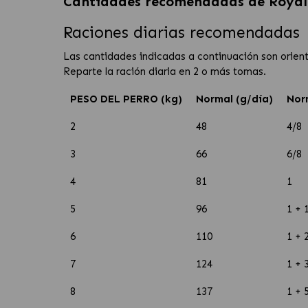
Cantidades recomendadas de
Royal
Raciones diarias recomendadas
Las cantidades indicadas a continuación son orient
Reparte la ración diaria en 2 o más tomas.
PESO DEL PERRO (kg)
Normal (g/día)
Nor
2
48
4/8
3
66
6/8
4
81
1
5
96
1 + 
6
110
1 + 
7
124
1 + 
8
137
1 + 