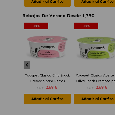
Paté
Añadir al Carrito
Añadir al Carrito
Rebajas De Verano Desde 1,79€
-10%
-10%
Yogupet Clásico Chía Snack
Yogupet Clásico Aceite
Cremoso para Perros
Oliva Snack Cremoso p
2
.69 €
2
.69 €
Perros
2.99 €
2.99 €
Añadir al Carrito
Añadir al Carrito