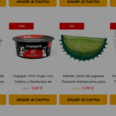
Añadir al Carrito
Añadir al Carrito
3x2
-10%
 de
Yogupet +Pro Yogur con
Pawise Limón de Juguete
Yo
ara
Inulina y Membrana de
Flotante Refrescante para
T
2
.69 €
2
.99 €
Huevo para Perros y Gatos
Perros 12 cm
2.99 €
(DESDE)
Añadir al Carrito
Añadir al Carrito