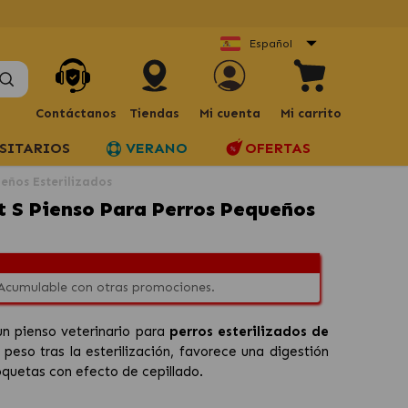
Español
Contáctanos
Tiendas
Mi cuenta
Mi carrito
SITARIOS
VERANO
OFERTAS
eños Esterilizados
t S Pienso Para Perros Pequeños
 Acumulable con otras promociones.
n pienso veterinario para
perros esterilizados de
l peso tras la esterilización, favorece una digestión
oquetas con efecto de cepillado.