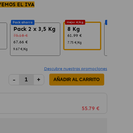
VEMOS EL IVA
Pack ahorro
Mejor €/Kg
Pack ahorro
Pack 2 x 3,5 Kg
8 Kg
Pack 2 x
75.18 €
61.99 €
123.98 €
67.66 €
111.58 €
7.75 €/Kg
9.67 €/Kg
6.97 €/Kg
Descubre nuestras promociones
-
+
AÑADIR AL CARRITO
55.79 €