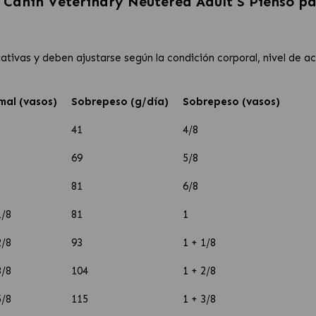
 Canin Veterinary Neutered Adult S Pienso pa
ativas y deben ajustarse según la condición corporal, nivel de a
mal (vasos)
Sobrepeso (g/día)
Sobrepeso (vasos)
41
4/8
69
5/8
81
6/8
1/8
81
1
2/8
93
1 + 1/8
3/8
104
1 + 2/8
5/8
115
1 + 3/8