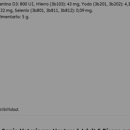
amina D3: 800 UI, Hierro (3b103): 43 mg, Yodo (3b201, 3b202): 4
132 mg, Selenio (3b801, 3b811, 3b812): 0,09 mg.
imentario: 5 g.
tibilidad.