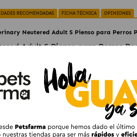
IDADES RECOMENDADAS
FICHA TÉCNICA
OPINIONES
rinary Neutered Adult S Pienso para Perros P
ered Adult S Pienso para Perros Pe
g
está especialmente formulado para
perros de razas pequeña
enden a ganar peso con facilidad, por lo que esta dieta ayuda a
de una mezcla específica de fibras favorecen la sensación de 
ible, enriquecida con
prebióticos seleccionados
, contribuye
n un efecto mecánico de cepillado sobre los dientes y conti
uye a
mantener un entorno urinario menos favorable a la f
red Adult Small Dog