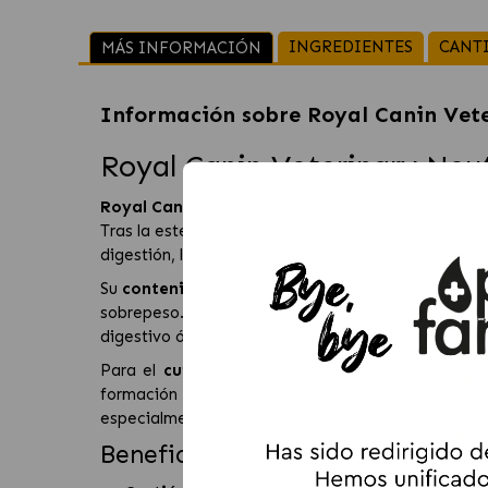
INGREDIENTES
CANT
MÁS INFORMACIÓN
Información sobre
Royal Canin Vete
Royal Canin Veterinary Neut
Royal Canin Vet Care Neutered Adult Small Do
Tras la esterilización, muchos perros pequeños ti
digestión, la salud oral y el sistema urinario.
Su
contenido calórico adaptado
y la presencia 
sobrepeso. Además, su fórmula altamente digest
digestivo óptimo.
Para el
cuidado dental
, las croquetas presenta
formación de sarro. Esta dieta también contrib
especialmente importante en perros pequeños.
Beneficios de Royal Canin Neute