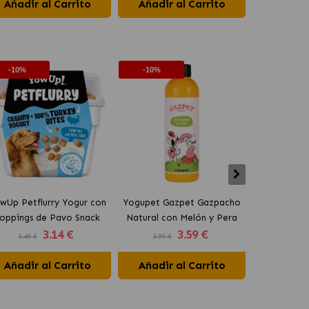
Añadir al Carrito
Añadir al Carrito
Añadir 
-10%
-10%
-10%
wUp Petflurry Yogur con
Yogupet Gazpet Gazpacho
Yogupet Ga
oppings de Pavo Snack
Natural con Melón y Pera
Natural con
3
.14 €
3
.59 €
para Perros
para Perros y Gatos
para Pe
3.49 €
3.99 €
3.99 €
Añadir al Carrito
Añadir al Carrito
Añadir 