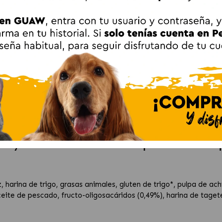
s adaptadas y mezcla de fibras que ayudan a controlar el peso y
stibles y prebióticos para una
salud intestinal
adecuada.
de cepillado y quelantes de calcio que ayudan a limitar la form
ario menos favorable a la formación de cristales.
veterinaria, especialmente en perros esterilizados con tendenci
l alimento anterior y aumentando poco a poco la proporción de 
 corporal y nivel de actividad
del perro, siguiendo la tabla de
n del animal.
nary Neutered Adult S Pienso para Perros Peq
, harina de trigo, grasas animales, gluten de trigo*, pulpa de ac
ceite de pescado, fructo-oligosacáridos (0,49%), harina de taget