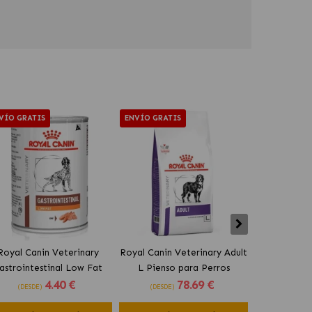
VÍO GRATIS
ENVÍO GRATIS
ENVÍO GRAT
Royal Canin Veterinary
Royal Canin Veterinary Adult
Royal Can
astrointestinal Low Fat
L Pienso para Perros
Urinary S
4
.40 €
78
.69 €
mida Húmeda Para Perro
Grandes
Perros Pe
(DESDE)
(DESDE)
(DESDE)