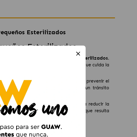
equeños Esterilizados
queños Esterilizados
s (menos de 10 kg) que han sido esterilizados
.
 mantener un
peso saludable
al tiempo que cuida la
saciedad entre las comidas, ayudando a prevenir el
 a una flora intestinal equilibrada y a un tránsito
enen
quelantes de calcio
que ayudan a reducir la
ormación de cristales y cálculos
, lo que resulta