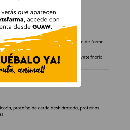
 aportan sensación de saciedad.
ación de sarro.
a al sobrepeso. Introduce el nuevo pienso de forma
Royal Canin Veterinary Neutered Adult S.
 racionamiento y las indicaciones de tu veterinario.
ueños Esterilizados
hicoria, proteína de cerdo deshidratada, proteínas
es.