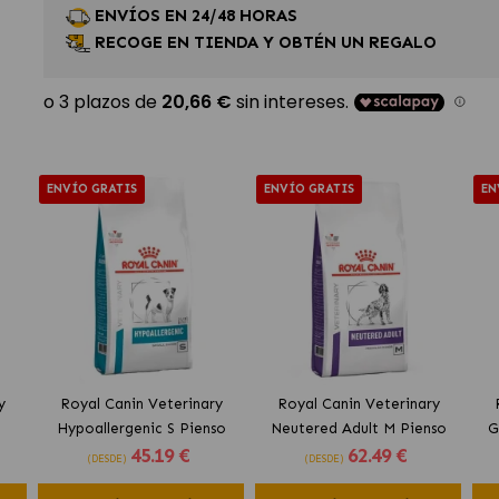
ENVÍOS EN 24/48 HORAS
RECOGE EN TIENDA Y OBTÉN UN REGALO
ENVÍO GRATIS
ENVÍO GRATIS
EN
y
Royal Canin Veterinary
Royal Canin Veterinary
Hypoallergenic S Pienso
Neutered Adult M Pienso
G
45
.19 €
62
.49 €
a
Hipoalergénico para Perros
para Perros Medianos
Co
(DESDE)
(DESDE)
n
Pequeños
Esterilizados