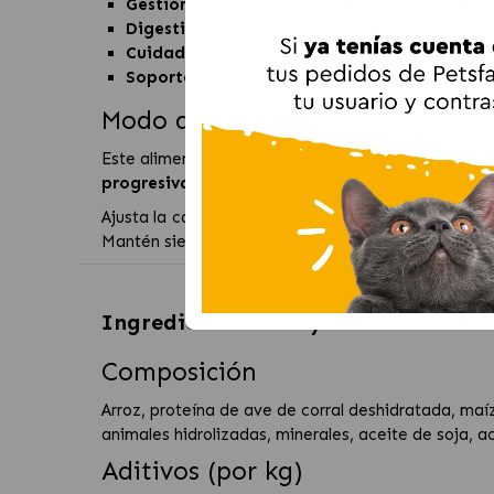
Gestión de peso efectiva:
fórmula con caloría
Digestión óptima:
ingredientes altamente dige
Cuidado dental integral:
croquetas con efecto 
Soporte urinario:
ayuda a crear un entorno urin
Modo de empleo
Este alimento debe utilizarse bajo recomendación 
progresiva durante 7–10 días
, mezclándolo con e
Ajusta la cantidad diaria según el
peso, condición
Mantén siempre
agua fresca y limpia
a disposició
Ingredientes de
Royal Canin Veteri
Composición
Arroz, proteína de ave de corral deshidratada, maíz
animales hidrolizadas, minerales, aceite de soja, a
Aditivos (por kg)