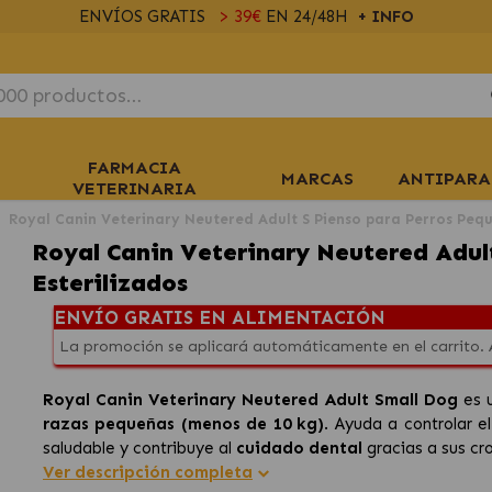
ENVÍOS GRATIS
> 39€
EN 24/48H
+ INFO
FARMACIA
MARCAS
ANTIPARA
VETERINARIA
Royal Canin Veterinary Neutered Adult S Pienso para Perros Pequ
Royal Canin Veterinary Neutered Adul
Esterilizados
ENVÍO GRATIS EN ALIMENTACIÓN
La promoción se aplicará automáticamente en el carrito.
Royal Canin Veterinary Neutered Adult Small Dog
es u
razas pequeñas (menos de 10 kg)
. Ayuda a controlar e
saludable y contribuye al
cuidado dental
gracias a sus cr
Ver descripción completa