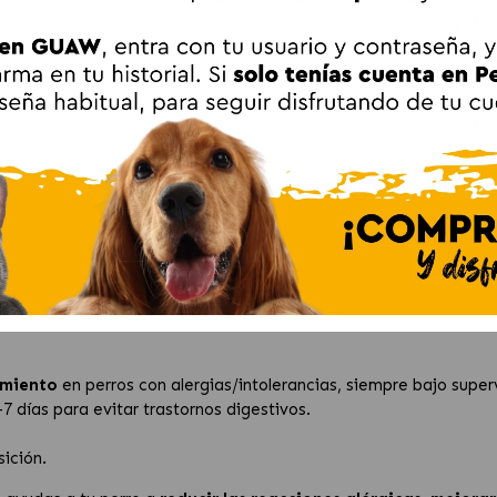
as alimentarias
.
ales
(polvo, pólenes, etc.).
en el intestino delgado.
cores recurrentes
.
mune
y soporte de la piel y el pelo.
en Management Plus COD-HY
zada y arroz para minimizar las reacciones adversas al alimento
ptima absorción de nutrientes en perros con intestino delicado.
nio y vitaminas A, E y B para una piel sana y un pelaje brillante.
ional orientado al soporte de las defensas naturales.
ga-3 ayudan a modular la respuesta inflamatoria en procesos alé
rros adultos, senior y cachorros
bajo recomendación veterinar
imiento
en perros con alergias/intolerancias, siempre bajo superv
 días para evitar trastornos digestivos.
sición.