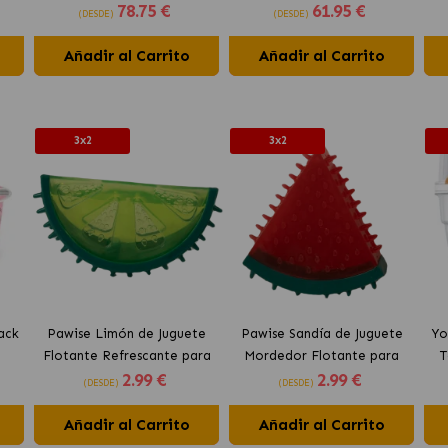
78
.75 €
61
.95 €
para Perros
Hipoalergénico para Perros
De
(DESDE)
(DESDE)
Añadir al Carrito
Añadir al Carrito
3x2
3x2
ack
Pawise Limón de Juguete
Pawise Sandía de Juguete
Yo
Flotante Refrescante para
Mordedor Flotante para
T
2
.99 €
2
.99 €
Perros 12 cm
Perros 10 cm
(DESDE)
(DESDE)
Añadir al Carrito
Añadir al Carrito