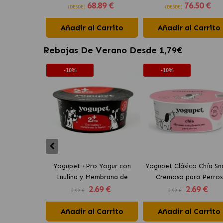
68
.89 €
76
.50 €
Hipoalergénico para Perros
para Perros
(DESDE)
(DESDE)
Añadir al Carrito
Añadir al Carrito
Rebajas De Verano Desde 1,79€
-10%
-10%
Yogupet +Pro Yogur con
Yogupet Clásico Chía Sn
Inulina y Membrana de
Cremoso para Perros
2
.69 €
2
.69 €
Huevo para Perros y Gatos
2.99 €
2.99 €
Añadir al Carrito
Añadir al Carrito