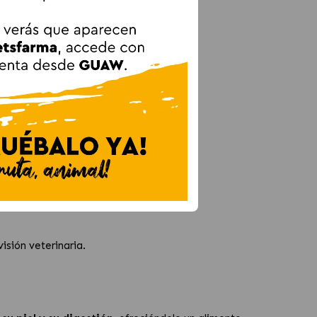
.
rgicos.
ia.
isión veterinaria.