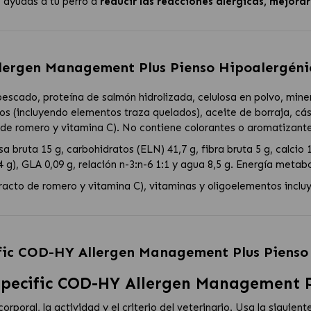
s
ayudas a tu perro a
reducir las reacciones alérgicas, mejorar 
lergen Management Plus Pienso Hipoalergéni
pescado, proteína de salmón hidrolizada, celulosa en polvo, mine
s (incluyendo elementos traza quelados), aceite de borraja, cás
 de romero y vitamina C). No contiene colorantes o aromatizantes
 bruta 15 g, carbohidratos (ELN) 41,7 g, fibra bruta 5 g, calcio 1,
g), GLA 0,09 g, relación n-3:n-6 1:1 y agua 8,5 g. Energía metabo
tracto de romero y vitamina C), vitaminas y oligoelementos inclu
fic COD-HY Allergen Management Plus Pienso
pecific COD-HY Allergen Management P
orporal, la actividad y el criterio del veterinario. Usa la siguien