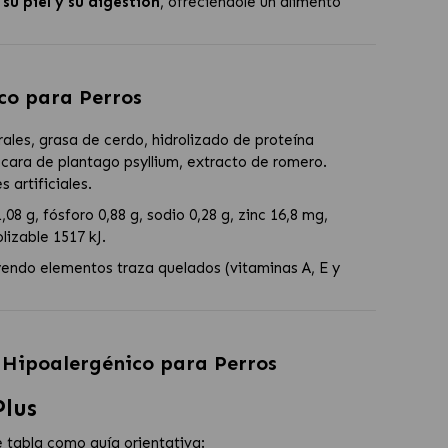
su piel y su digestión
, ofreciéndole un alimento
co para Perros
rales, grasa de cerdo, hidrolizado de proteína
cara de plantago psyllium, extracto de romero.
 artificiales.
08 g, fósforo 0,88 g, sodio 0,28 g, zinc 16,8 mg,
lizable 1517 kJ.
yendo elementos traza quelados (vitaminas A, E y
 Hipoalergénico para Perros
lus
te tabla como guía orientativa: