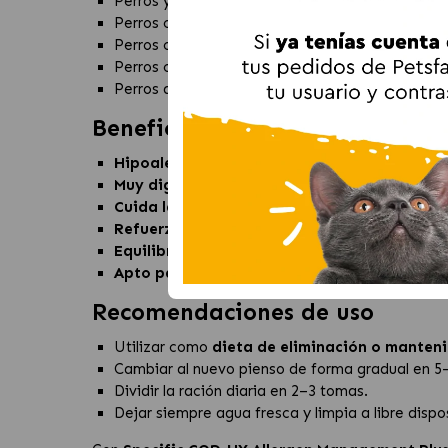
Perros y cachorros con
alergias o intoleranci
Perros con
sensibilidad a alérgenos ambient
Perros con
problemas digestivos
como diarrea 
Perros con
piel delicada, enrojecida o con pi
Perros que necesitan
refuerzo del sistema in
Beneficios de Specific Allerg
Hipoalergénico:
con proteína de salmón hidroli
Muy digestible:
formulado para favorecer una ó
Cuida la piel y el pelo:
EPA, DHA, GLA, zinc, sele
Refuerza el sistema inmunitario:
perfil nutric
Equilibrio inflamatorio:
los ácidos grasos ome
Apto para todas las edades:
indicado para
pe
Recomendaciones de uso
Utilizar como
dieta de eliminación o manten
Cambiar al nuevo pienso de forma gradual en 5–7
Dividir la ración diaria en 2–3 tomas.
Dejar siempre agua fresca y limpia a libre dispo