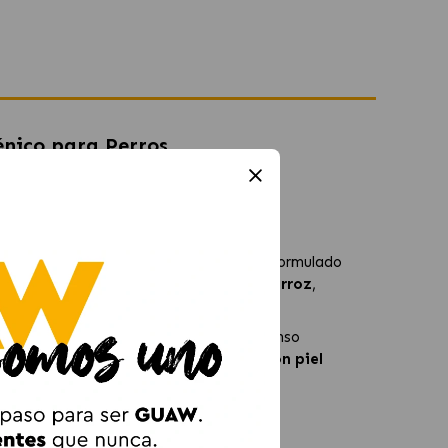
nico para Perros
énico para perros con
orros
de cualquier raza, especialmente formulado
 en
proteína de salmón hidrolizada y arroz
,
l alimento.
 y del grupo B, zinc y selenio
, este pienso
brada. Es una opción ideal para
perros con piel
OD-HY?