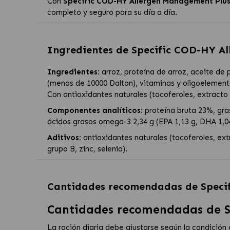
Con
Specific COD-HY Allergen Management Plu
completo y seguro para su día a día.
Ingredientes de
Specific COD-HY Al
Ingredientes:
arroz, proteína de arroz, aceite de 
(menos de 10000 Dalton), vitaminas y oligoelemento
Con antioxidantes naturales (tocoferoles, extracto
Componentes analíticos:
proteína bruta 23%, grasa
ácidos grasos omega-3 2,34 g (EPA 1,13 g, DHA 1,04 
Aditivos:
antioxidantes naturales (tocoferoles, ex
grupo B, zinc, selenio).
Cantidades recomendadas de
Speci
Cantidades recomendadas de S
La ración diaria debe ajustarse según la condición c