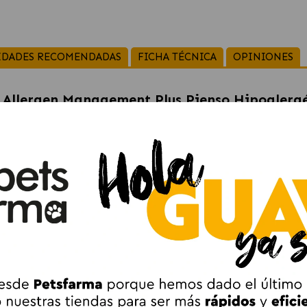
IDADES RECOMENDADAS
FICHA TÉCNICA
OPINIONES
 Allergen Management Plus Pienso Hipoalergé
Management Plus: pienso hipoalerg
un
pienso hipoalergénico para perros adultos, senior y cach
ntolerancias y sensibilidades ambientales
. Su receta se basa
enicidad que ayudan a reducir el riesgo de reacciones adversas a
poliinsaturados (EPA, DHA y GLA)
, así como en
vitaminas A, E
a calidad del pelaje y favorecer una respuesta inmunitaria equili
rrea del intestino delgado
.
o Specific Allergen Management Plus C