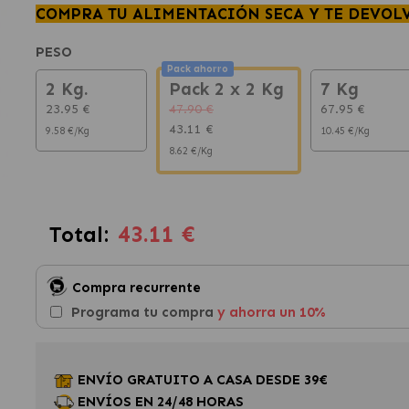
COMPRA TU ALIMENTACIÓN SECA Y TE DEVOL
PESO
Pack ahorro
2 Kg.
Pack 2 x 2 Kg
7 Kg
23.95 €
47.90 €
67.95 €
43.11 €
9.58 €/Kg
10.45 €/Kg
8.62 €/Kg
43.11 €
Total:
Compra recurrente
Programa tu compra
y ahorra un 10%
ENVÍO GRATUITO A CASA DESDE 39€
ENVÍOS EN 24/48 HORAS