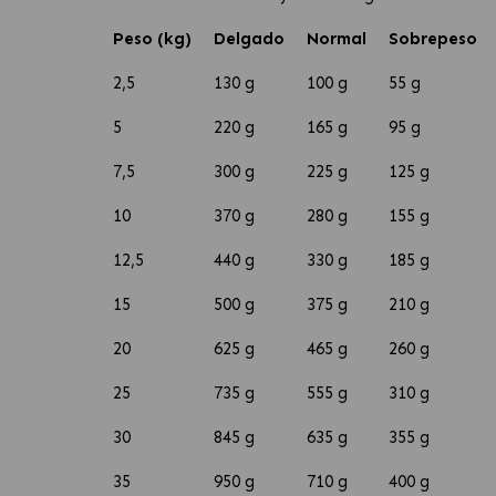
Peso (kg)
Delgado
Normal
Sobrepeso
2,5
130 g
100 g
55 g
5
220 g
165 g
95 g
7,5
300 g
225 g
125 g
10
370 g
280 g
155 g
12,5
440 g
330 g
185 g
15
500 g
375 g
210 g
20
625 g
465 g
260 g
25
735 g
555 g
310 g
30
845 g
635 g
355 g
35
950 g
710 g
400 g