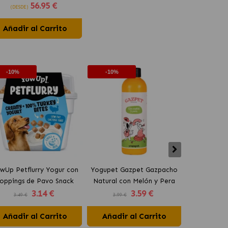
56
.95 €
rmatólogico para Perros
(DESDE)
Añadir al Carrito
-10%
-10%
-10%
wUp Petflurry Yogur con
Yogupet Gazpet Gazpacho
Yogupet Ga
oppings de Pavo Snack
Natural con Melón y Pera
Natural con
3
.14 €
3
.59 €
para Perros
para Perros y Gatos
para Pe
3.49 €
3.99 €
3.99 €
Añadir al Carrito
Añadir al Carrito
Añadir 