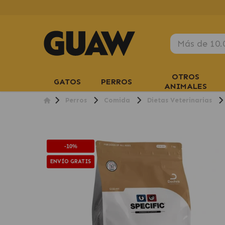
OTROS
GATOS
PERROS
ANIMALES
Perros
Comida
Dietas Veterinarias
-10%
ENVÍO GRATIS