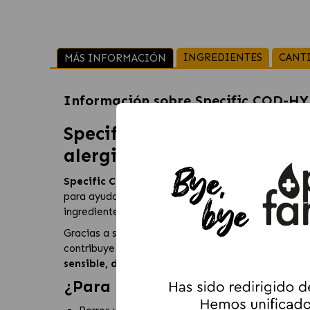
INGREDIENTES
CANT
MÁS INFORMACIÓN
Información sobre
Specific COD-HY
Specific COD-HY Allergen 
alergias e intolerancias
Specific COD-HY Allergen Management Plus
es 
para ayudar en casos de
alergias alimentarias, i
ingredientes altamente digestibles y de baja alerg
Gracias a su contenido elevado en
ácidos grasos 
contribuye a reforzar la barrera cutánea, mejorar l
sensible, dermatitis asociadas a alergias o dia
¿Para qué perros está indicad