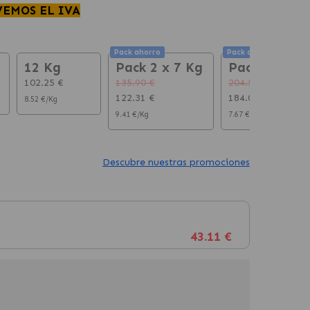
VEMOS EL IVA
Pack ahorro
Pack ahorro
12 Kg
Pack 2 x 7 Kg
Pack 2 x 12 
102.25 €
135.90 €
204.50 €
122.31 €
184.05 €
8.52 €/Kg
9.41 €/Kg
7.67 €/Kg
Descubre nuestras promociones
43.11 €