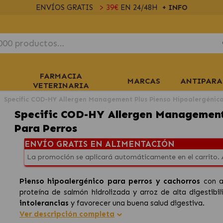
ENVÍOS GRATIS
> 39€
EN 24/48H
+ INFO
FARMACIA
MARCAS
ANTIPARA
VETERINARIA
Specific COD-HY Allergen Management Plus Pienso Hipoalergénico
Specific COD-HY Allergen Management
Para Perros
ENVÍO GRATIS EN ALIMENTACIÓN
La promoción se aplicará automáticamente en el carrito.
Pienso hipoalergénico para perros y cachorros
con al
proteína de salmón hidrolizada y arroz de alta digestibi
intolerancias
y favorecer una buena salud digestiva.
Ver descripción completa