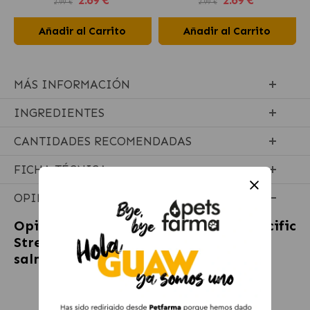
2.99 €
2.99 €
Añadir al Carrito
Añadir al Carrito
MÁS INFORMACIÓN
INGREDIENTES
CANTIDADES RECOMENDADAS
FICHA TÉCNICA
OPINIONES
Opiniones sobre
Taste of the Wild Pacific
Stream Pienso para cachorros con
salmón