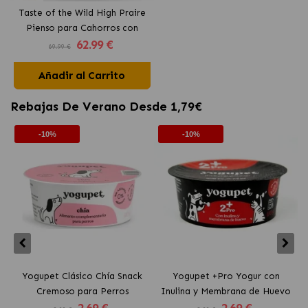
Taste of the Wild High Praire
Pienso para Cahorros con
62
.99 €
bisonte
69.99 €
Añadir al Carrito
Rebajas De Verano Desde 1,79€
-10%
-10%
Yogupet Clásico Chía Snack
Yogupet +Pro Yogur con
Cremoso para Perros
Inulina y Membrana de Huevo
2
.69 €
2
.69 €
para Perros y Gatos