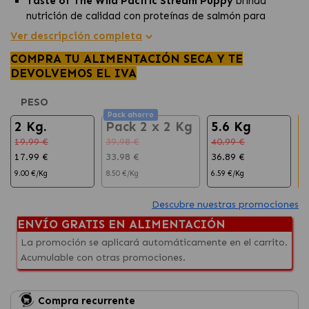
Taste of The Wild Pacific Stream Puppy
brinda
nutrición de calidad con proteínas de salmón para
cachorros en crecimiento.
Ver descripción completa
Esta
fórmula sin cereales y rica en antioxidantes
COMPRA TU ALIMENTACIÓN SECA Y TE
promueve un estilo de
vida saludable para tu cachorro.
DEVOLVEMOS EL IVA
El sabor único del salmón y la variedad de ingredientes
naturales hacen que sea
irresistible para los
PESO
cachorros.
Pack ahorro
2 Kg.
Pack 2 x 2 Kg
5.6 Kg
19.99 €
39.98 €
40.99 €
6
17.99 €
33.98 €
36.89 €
6
9.00 €/Kg
8.50 €/Kg
6.59 €/Kg
5
Descubre nuestras promociones
ENVÍO GRATIS EN ALIMENTACIÓN
La promoción se aplicará automáticamente en el carrito.
Acumulable con otras promociones.
Compra recurrente