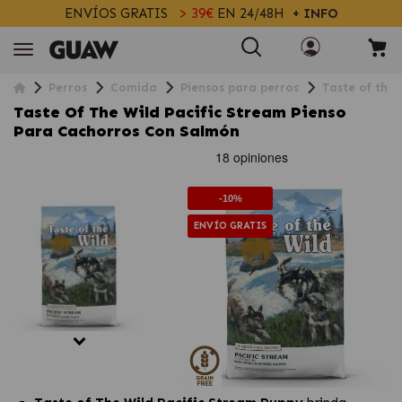
ENVÍOS GRATIS
> 39€
EN 24/48H
+ INFO
Perros
Comida
Piensos para perros
Taste of the
Taste Of The Wild Pacific Stream Pienso
Para Cachorros Con Salmón
-10%
ENVÍO GRATIS