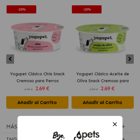
-10%
-10%
Yogupet Clásico Chía Snack
Yogupet Clásico Aceite de
Cremoso para Perros
Oliva Snack Cremoso para
2
.69 €
2
.69 €
Perros
2.99 €
2.99 €
Añadir al Carrito
Añadir al Carrito
MÁS INFORMACIÓN
INGREDIENTES