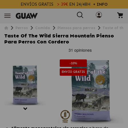
ENVÍOS GRATIS
> 39€
EN 24/48H
+ INFO
Perros
Comida
Piensos para perros
Taste of the
Taste Of The Wild Sierra Mountain Pienso
Para Perros Con Cordero
-10%
ENVÍO GRATIS