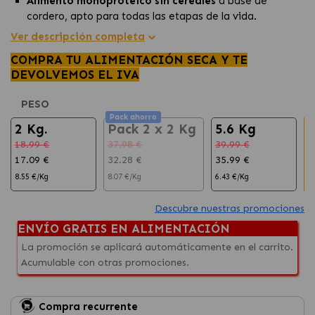
Alimento monoproteico sin cereales
a base de
cordero, apto para todas las etapas de la vida.
Enriquecido con taurina y antioxidantes naturales
Ver descripción completa
para una alimentación saludable y energética.
COMPRA TU ALIMENTACIÓN SECA Y TE
El cordero asado y las frutas ofrecen un
sabor único
DEVOLVEMOS EL IVA
que tu perro disfrutará plenamente.
PESO
Pack ahorro
2 Kg.
Pack 2 x 2 Kg
5.6 Kg
18.99 €
37.98 €
39.99 €
6
17.09 €
32.28 €
35.99 €
6
8.55 €/Kg
8.07 €/Kg
6.43 €/Kg
5
Descubre nuestras promociones
ENVÍO GRATIS EN ALIMENTACIÓN
La promoción se aplicará automáticamente en el carrito.
Acumulable con otras promociones.
Compra recurrente