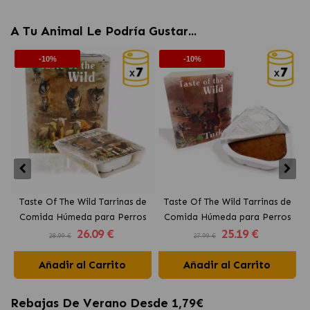
A Tu Animal Le Podría Gustar...
-10%
-10%
Taste Of The Wild Tarrinas de
Taste Of The Wild Tarrinas de
Comida Húmeda para Perros
Comida Húmeda para Perros
26
.09 €
25
.19 €
con Cordero y Pollo
con Pavo y Pato
28.99 €
27.99 €
Añadir al Carrito
Añadir al Carrito
Rebajas De Verano Desde 1,79€