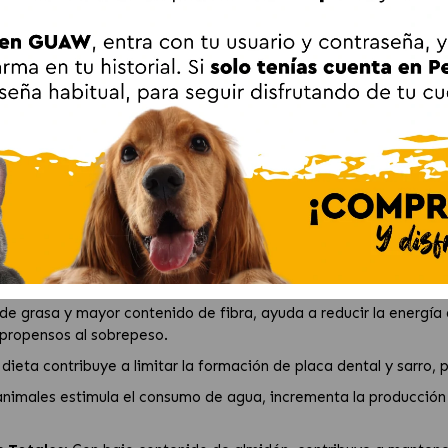
HPM Adult Neutered Small & Toy:
Toy
proporciona una
alimentación completa
diseñada para
per
s y miniatura a partir de los 10 meses.
bac
contiene un
34% de proteínas
, con un destacado
86%
prov
ered Small & Toy:
s esterilizados, la dieta ofrece una proporción elevada de pro
 contribuye a la saciedad, y la L-carnitina limita la acumulación
de grasa y mayor contenido de fibra, ayuda a reducir la energía d
 propensos al sobrepeso.
 dieta contribuye a limitar la formación de placa dental y sarro,
animales estimula el consumo de agua, incrementa la producción d