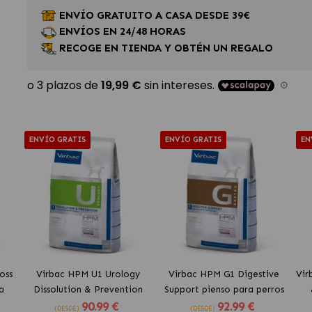
ENVÍO GRATUITO A CASA DESDE 39€
ENVÍOS EN 24/48 HORAS
RECOGE EN TIENDA Y OBTÉN UN REGALO
ENVÍO GRATIS
ENVÍO GRATIS
EN
oss
Virbac HPM U1 Urology
Virbac HPM G1 Digestive
Vir
a
Dissolution & Prevention
Support pienso para perros
90
.99 €
92
.99 €
pienso para perros
(DESDE)
(DESDE)