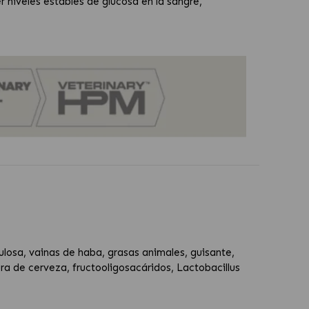
niveles estables de glucosa en la sangre,
ulosa, vainas de haba, grasas animales, guisante,
ura de cerveza, fructooligosacáridos, Lactobacillus