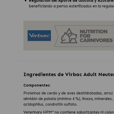
Regulación del Aporte de Glucosa y Azúcares
beneficiando a perros esterilizados en la regul
Ingredientes de
Virbac Adult Neute
Componentes:
Proteínas de cerdo y de aves deshidratadas, arroz 
almidón de patata (mínimo 4 %), linaza, minerales, 
acidophilus, condroitín sulfato.
Veterinary HPM™ no contiene saborizantes ni colora