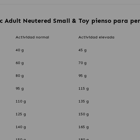
c Adult Neutered Small & Toy pienso para per
Actividad normal
Actividad elevada
40 g
45 g
60 g
70 g
80 g
95 g
95 g
115 g
110 g
135 g
125 g
150 g
140 g
165 g
150 g
180 g