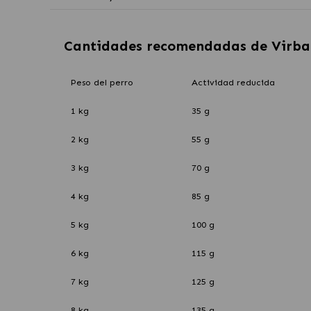
Cantidades recomendadas de
Virba
Peso del perro
Actividad reducida
1 kg
35 g
2 kg
55 g
3 kg
70 g
4 kg
85 g
5 kg
100 g
6 kg
115 g
7 kg
125 g
8 kg
135 g