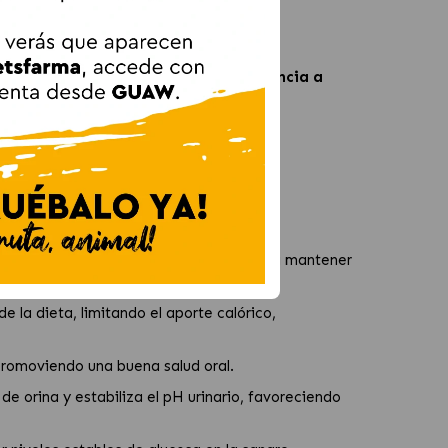
ros adultos esterilizados
o con
tendencia a
eniente de
origen animal.
teínas y baja en hidratos de carbono para mantener
 de tejido graso.
e la dieta, limitando el aporte calórico,
 promoviendo una buena salud oral.
e orina y estabiliza el pH urinario, favoreciendo