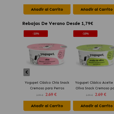
Añadir al Carrito
Añadir al Carrito
Rebajas De Verano Desde 1,79€
-10%
-10%
Yogupet Clásico Chía Snack
Yogupet Clásico Aceite
Cremoso para Perros
Oliva Snack Cremoso p
2
.69 €
2
.69 €
Perros
2.99 €
2.99 €
Añadir al Carrito
Añadir al Carrito