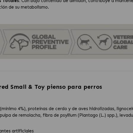
 Totales:
Con bajo contenido de almidón, contribuye a mantener 
ación de su metabolismo.
red Small & Toy pienso para perros
(mínimo 4%), proteínas de cerdo y de aves hidrolizadas, lignocel
pulpa de remolacha, fibra de psyllium (Plantago (L.) spp.), levad
ntes artificiales