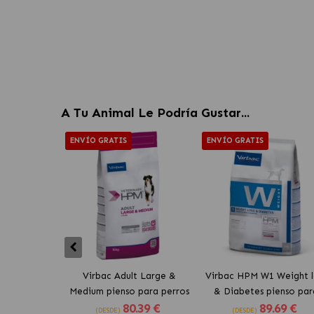
A Tu Animal Le Podría Gustar...
ENVÍO GRATIS
ENVÍO GRATIS
Virbac Adult Large &
Virbac HPM W1 Weight l
Medium pienso para perros
& Diabetes pienso par
80
.39 €
89
.69 €
perros
(DESDE)
(DESDE)