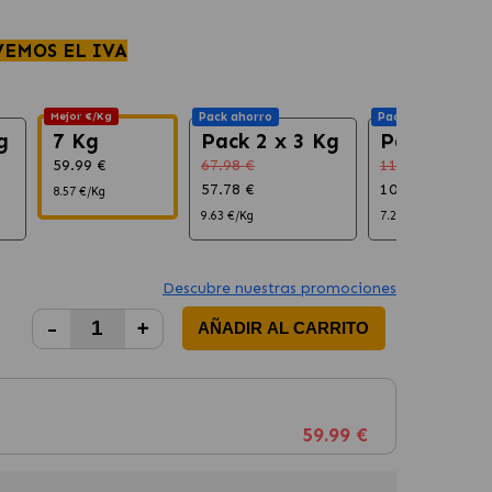
VEMOS EL IVA
Mejor €/Kg
Pack ahorro
Pack ahorro
g
7 Kg
Pack 2 x 3 Kg
Pack 2 x 7
59.99 €
67.98 €
119.98 €
57.78 €
101.98 €
8.57 €/Kg
9.63 €/Kg
7.28 €/Kg
Descubre nuestras promociones
-
+
AÑADIR AL CARRITO
59.99 €