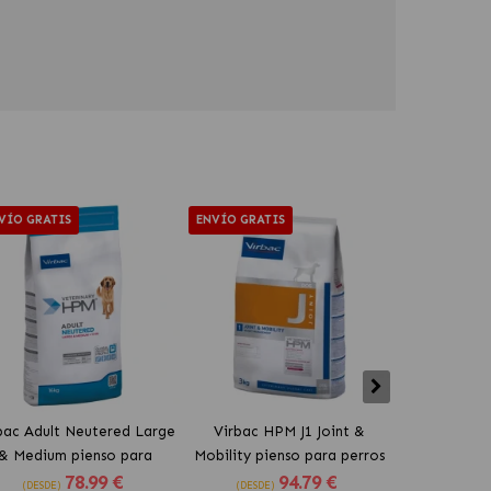
VÍO GRATIS
ENVÍO GRATIS
ENVÍO GRAT
bac Adult Neutered Large
Virbac HPM J1 Joint &
Virbac H
& Medium pienso para
Mobility pienso para perros
Support pie
78
.99 €
94
.79 €
perros
(DESDE)
(DESDE)
(DESDE)