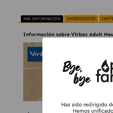
INGREDIENTES
CANT
MÁS INFORMACIÓN
Información sobre
Virbac Adult Neu