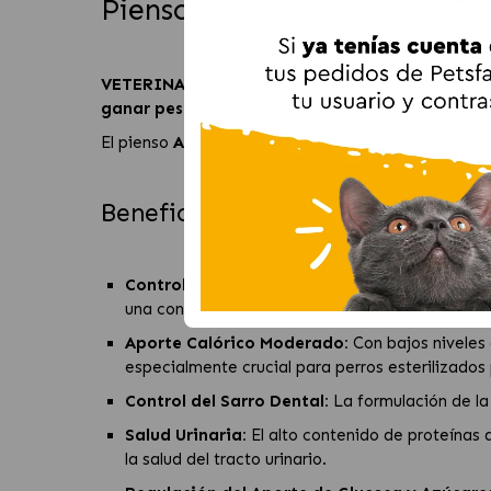
Pienso para perros Virbac 
VETERINARY HPM Adult Neutered Dog Small & 
ganar peso
, específicamente para
razas pequeña
El pienso
Adult Neutered Dog Small & Toy
de
Vir
Beneficios de Vibrac Adult Neut
Control del Peso Corporal
:
Diseñado para perro
una condición corporal óptima. La fibra adicional
Aporte Calórico Moderado:
Con bajos niveles 
especialmente crucial para perros esterilizados
Control del Sarro Dental:
La formulación de la
Salud Urinaria:
El alto contenido de proteínas 
la salud del tracto urinario.