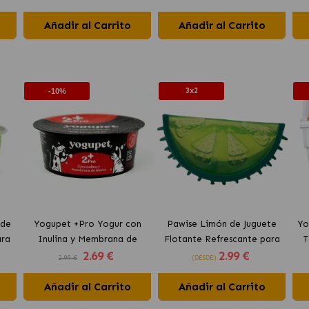
Añadir al Carrito
Añadir al Carrito
3x2
-10%
 de
Yogupet +Pro Yogur con
Pawise Limón de Juguete
Yo
ara
Inulina y Membrana de
Flotante Refrescante para
T
2
.69 €
2
.99 €
Huevo para Perros y Gatos
Perros 12 cm
2.99 €
(DESDE)
Añadir al Carrito
Añadir al Carrito