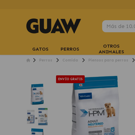
OTROS
GATOS
PERROS
ANIMALES
Perros
Comida
Piensos para perros
ENVÍO GRATIS