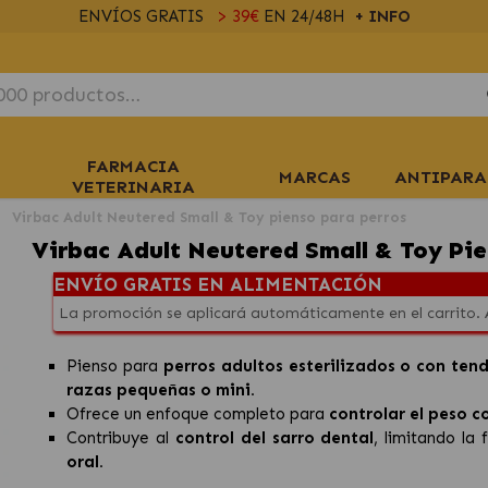
ENVÍOS GRATIS
> 39€
EN 24/48H
+ INFO
FARMACIA
MARCAS
ANTIPARA
VETERINARIA
Virbac Adult Neutered Small & Toy pienso para perros
Virbac Adult Neutered Small & Toy Pie
ENVÍO GRATIS EN ALIMENTACIÓN
La promoción se aplicará automáticamente en el carrito.
Pienso para
perros adultos esterilizados o con ten
razas pequeñas o mini.
Ofrece un enfoque completo para
controlar el peso c
Contribuye al
control del sarro dental
, limitando la
oral.