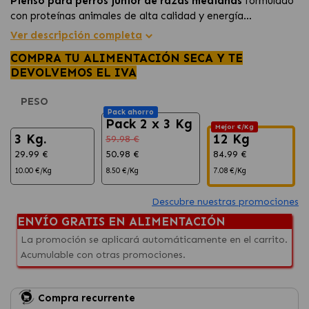
Pienso para perros junior de razas medianas
formulado
con proteínas animales de alta calidad y energía
equilibrada para favorecer el
crecimiento saludable, la
Ver descripción completa
digestión óptima y el mantenimiento de huesos,
COMPRA TU ALIMENTACIÓN SECA Y TE
articulaciones y masa muscular
.
DEVOLVEMOS EL IVA
PESO
Pack ahorro
Pack 2 x 3 Kg
Mejor €/Kg
3 Kg.
12 Kg
59.98 €
29.99 €
50.98 €
84.99 €
10.00 €/Kg
8.50 €/Kg
7.08 €/Kg
Descubre nuestras promociones
ENVÍO GRATIS EN ALIMENTACIÓN
La promoción se aplicará automáticamente en el carrito.
Acumulable con otras promociones.
Compra recurrente