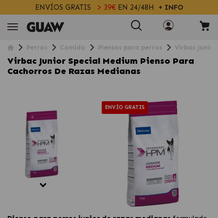
ENVÍOS GRATIS
> 39€
EN 24/48H
+ INFO
Perros
Comida
Piensos para perros
Virbac Junio
Virbac Junior Special Medium Pienso Para
Cachorros De Razas Medianas
ENVÍO GRATIS