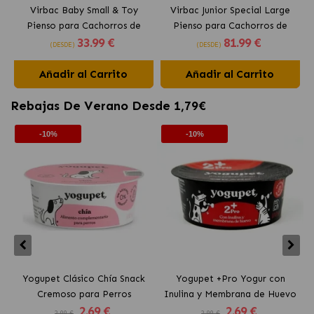
Virbac Baby Small & Toy
Virbac Junior Special Large
Pienso para Cachorros de
Pienso para Cachorros de
33
.99 €
81
.99 €
Raza Pequeña
Razas Grandes
(DESDE)
(DESDE)
Añadir al Carrito
Añadir al Carrito
Rebajas De Verano Desde 1,79€
-10%
-10%
Yogupet Clásico Chía Snack
Yogupet +Pro Yogur con
Cremoso para Perros
Inulina y Membrana de Huevo
2
.69 €
2
.69 €
para Perros y Gatos
2.99 €
2.99 €