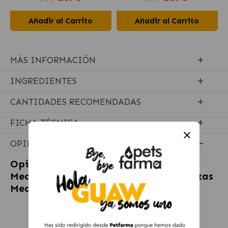
Añadir al Carrito
Añadir al Carrito
MÁS INFORMACIÓN
INGREDIENTES
CANTIDADES RECOMENDADAS
FICHA TÉCNICA
OPINIONES
Opiniones sobre
Virbac Junior Special
Medium Pienso para Cachorros de Razas
Medianas