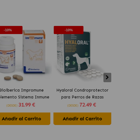
-10%
-10%
-10%
Bioiberica Impromune
Hyaloral Condroprotector
Pharmadie
plemento Sistema Inmune
para Perros de Razas
Condroprot
31
.99 €
72
.49 €
para Perros y Gatos
Grandes Pharmadiet
para Pe
(DESDE)
(DESDE)
(DESDE)
Comprimidos
Añadir al Carrito
Añadir al Carrito
Añadir 