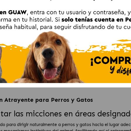
¡KG GRATIS!
PRO PLAN STERILISED
Acana Wild Prairie Pienso
O
ra
pienso para gatos
para gatos adultos con Pollo
65
.99 €
50
.89 €
do
esterilizados con salmón
y Pavo
(DESDE)
(DESDE)
Añadir al Carrito
Añadir al Carrito
IDADES RECOMENDADAS
FICHA TÉCNICA
OPINIONES
n Atrayente para Perros y Gatos
ar las micciones en áreas designad
o para dirigir naturalmente a perros y gatos hacia el lugar ade
os mecanismos instintivos del animal, facilitando así el entrena