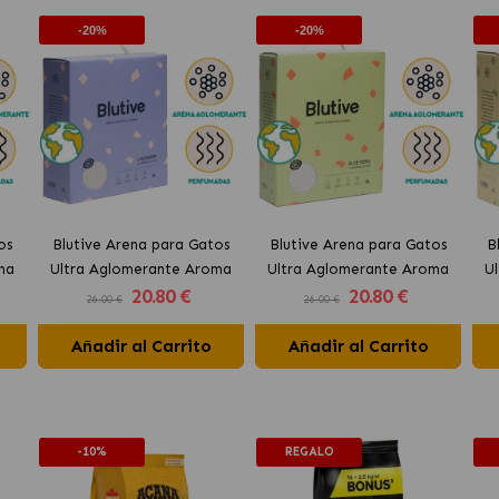
-20%
-20%
os
Blutive Arena para Gatos
Blutive Arena para Gatos
B
ma
Ultra Aglomerante Aroma
Ultra Aglomerante Aroma
U
20
.80 €
20
.80 €
Lavanda
Aloe Vera
26.00 €
26.00 €
Añadir al Carrito
Añadir al Carrito
-10%
REGALO