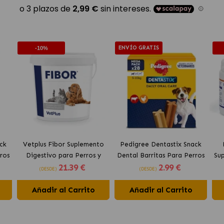
ENVÍO GRATIS
-10%
ck
Vetplus Fibor Suplemento
Pedigree Dentastix Snack
ros
Digestivo para Perros y
Dental Barritas Para Perros
Su
21
.39 €
2
.99 €
Gatos
Pequeños 5-10 kg
(DESDE)
(DESDE)
Añadir al Carrito
Añadir al Carrito