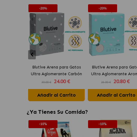
-20%
-20%
Blutive Arena para Gatos
Blutive Arena para Gat
Ultra Aglomerante Carbón
Ultra Aglomerante Aro
24
.00 €
20
.80 €
Activo
Fresh
30.00 €
26.00 €
Añadir al Carrito
Añadir al Carrito
¿Ya Tienes Su Comida?
-10%
-10%