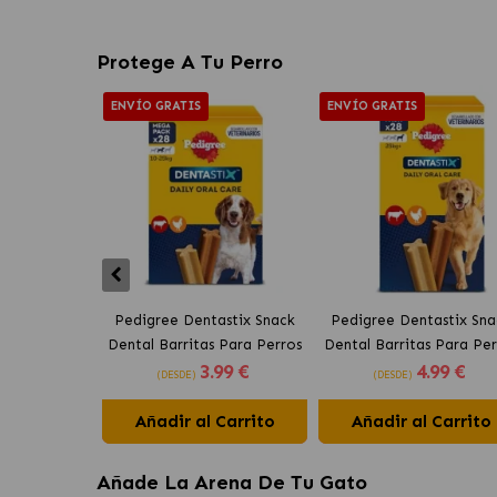
Protege A Tu Perro
ENVÍO GRATIS
ENVÍO GRATIS
Pedigree Dentastix Snack
Pedigree Dentastix Sna
Dental Barritas Para Perros
Dental Barritas Para Per
3
.99 €
4
.99 €
Medianos 10-25 kg
Grandes +25 kg
(DESDE)
(DESDE)
Añadir al Carrito
Añadir al Carrito
Añade La Arena De Tu Gato