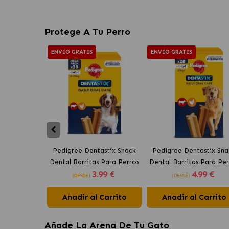
Protege A Tu Perro
ENVÍO GRATIS
ENVÍO GRATIS
Pedigree Dentastix Snack
Pedigree Dentastix Sna
Dental Barritas Para Perros
Dental Barritas Para Per
3
.99 €
4
.99 €
Medianos 10-25 kg
Grandes +25 kg
(DESDE)
(DESDE)
Añadir al Carrito
Añadir al Carrito
Añade La Arena De Tu Gato