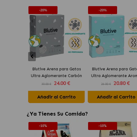
-20%
-20%
Blutive Arena para Gatos
Blutive Arena para Gat
Ultra Aglomerante Carbón
Ultra Aglomerante Aro
24
.00 €
20
.80 €
Activo
Fresh
30.00 €
26.00 €
Añadir al Carrito
Añadir al Carrito
¿Ya Tienes Su Comida?
-10%
-10%