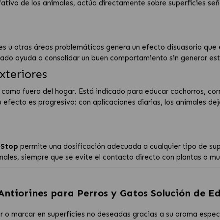
lfativo de los animales, actúa directamente sobre superficies se
 u otras áreas problemáticas genera un efecto disuasorio que en
do ayuda a consolidar un buen comportamiento sin generar estrés
xteriores
o como fuera del hogar. Está indicado para educar cachorros, corr
 efecto es progresivo: con aplicaciones diarias, los animales d
a
‑Stop
permite una dosificación adecuada a cualquier tipo de sup
imales, siempre que se evite el contacto directo con plantas o m
Antiorines para Perros y Gatos Solución de E
ar o marcar en superficies no deseadas gracias a su aroma especí