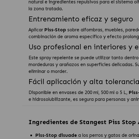
natural e ingredientes repulsivos para el sistema o
la zona tratada.
Entrenamiento eficaz y seguro
Aplicar
Piss‑Stop
sobre alfombras, muebles, paredes
combinación de aroma específico y efecto prolonga
Uso profesional en interiores y e
Este spray repelen­te se puede utilizar tanto dentr
mordeduras y arañazos en superficies delicadas. Su
eliminar o morder.
Fácil aplicación y alta toleranci
Disponible en envases de 200 ml, 500 ml o 5 L,
Piss
e hidrosolubilizante, es segura para personas y an
Ingredientes de
Stangest Piss Stop 
Piss‑Stop disuade
a los perros y gatos de orin