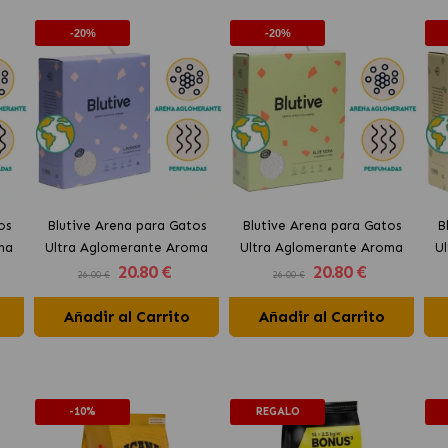
-20%
-20%
os
Blutive Arena para Gatos
Blutive Arena para Gatos
B
ma
Ultra Aglomerante Aroma
Ultra Aglomerante Aroma
U
20
.80 €
20
.80 €
Lavanda
Aloe Vera
26.00 €
26.00 €
Añadir al Carrito
Añadir al Carrito
-10%
REGALO