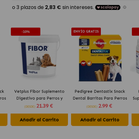
ENVÍO GRATIS
-10%
ck
Vetplus Fibor Suplemento
Pedigree Dentastix Snack
ros
Digestivo para Perros y
Dental Barritas Para Perros
Su
21
.39 €
2
.99 €
Gatos
Pequeños 5-10 kg
(DESDE)
(DESDE)
Añadir al Carrito
Añadir al Carrito