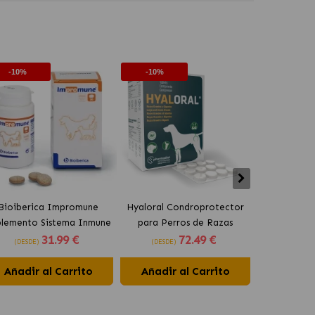
-10%
-10%
-10%
Bioiberica Impromune
Hyaloral Condroprotector
Pharmadie
plemento Sistema Inmune
para Perros de Razas
Condroprot
31
.99 €
72
.49 €
para Perros y Gatos
Grandes Pharmadiet
para Pe
(DESDE)
(DESDE)
(DESDE)
Comprimidos
Añadir al Carrito
Añadir al Carrito
Añadir 