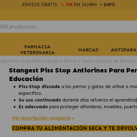
ENVÍOS GRATIS
> 39€
EN 24/48H
+ INFO
FARMACIA
MARCAS
ANTIPARA
VETERINARIA
ngest Piss Stop Antiorines para Perros y Gatos Solución de Educaci
Stangest Piss Stop Antiorines Para Pe
Educación
Piss‑Stop disuade
a los perros y gatos de orinar o m
específico.
Su uso continuado
durante días refuerza el aprendizaj
Es adecuado
para proteger alfombras, muebles, puerta
Ver descripción completa
COMPRA TU ALIMENTACIÓN SECA Y TE DEVOL