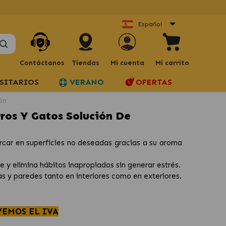
Español
Contáctanos
Tiendas
Mi cuenta
Mi carrito
SITARIOS
VERANO
OFERTAS
ón
rros Y Gatos Solución De
arcar en superficies no deseadas gracias a su aroma
e y elimina hábitos inapropiados sin generar estrés.
s y paredes tanto en interiores como en exteriores.
VEMOS EL IVA