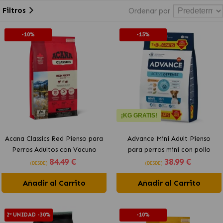
Filtros
Ordenar por
-10%
-15%
¡KG GRATIS!
Acana Classics Red Pienso para
Advance Mini Adult Pienso
Perros Adultos con Vacuno
para perros mini con pollo
84
.49 €
38
.99 €
(DESDE)
(DESDE)
Añadir al Carrito
Añadir al Carrito
2ª UNIDAD -30%
-10%