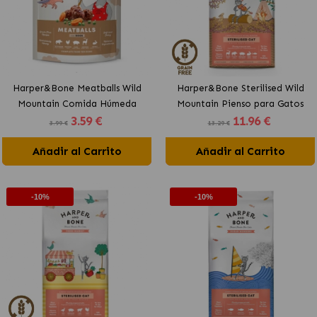
Harper&Bone Meatballs Wild
Harper&Bone Sterilised Wild
Mountain Comida Húmeda
Mountain Pienso para Gatos
3
.59 €
11
.96 €
para Perros
Esterilizados con Cerdo y Pavo
3.99 €
13.29 €
Añadir al Carrito
Añadir al Carrito
-10%
-10%