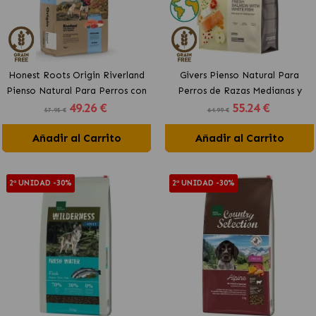
Honest Roots Origin Riverland
Givers Pienso Natural Para
Pienso Natural Para Perros con
Perros de Razas Medianas y
49
.26 €
55
.24 €
Salmón y Vacuno
Grandes con Salmón
57.95 €
64.99 €
Añadir al Carrito
Añadir al Carrito
2ª UNIDAD -30%
2ª UNIDAD -30%