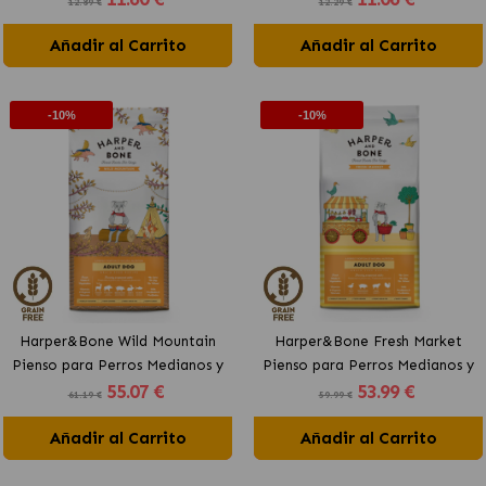
12.89 €
12.29 €
Pavo y Pato
Añadir al Carrito
Añadir al Carrito
-10%
-10%
Harper&Bone Wild Mountain
Harper&Bone Fresh Market
Pienso para Perros Medianos y
Pienso para Perros Medianos y
55
.07 €
53
.99 €
Grandes con Pavo, Pollo y
Grandes con Pavo, Pollo y
61.19 €
59.99 €
Pato
Pato
Añadir al Carrito
Añadir al Carrito