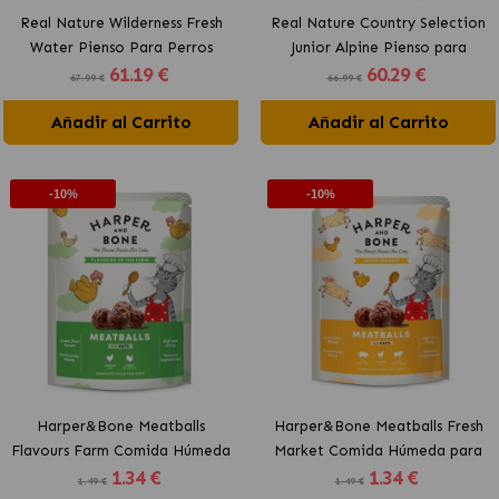
Real Nature Wilderness Fresh
Real Nature Country Selection
Water Pienso Para Perros
Junior Alpine Pienso para
61
.19 €
60
.29 €
Adultos con Pescado
Cachorros con Pavo
67.99 €
66.99 €
Añadir al Carrito
Añadir al Carrito
-10%
-10%
Harper&Bone Meatballs
Harper&Bone Meatballs Fresh
Flavours Farm Comida Húmeda
Market Comida Húmeda para
1
.34 €
1
.34 €
para Gatos
Gatos
1.49 €
1.49 €