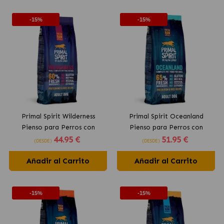
-15%
-15%
Primal Spirit Wilderness
Primal Spirit Oceanland
Pienso para Perros con
Pienso para Perros con
44
.95 €
51
.95 €
Cerdo, Pollo y Pescado
Pescado Fresco y Pollo
(DESDE)
(DESDE)
Añadir al Carrito
Añadir al Carrito
-15%
-15%