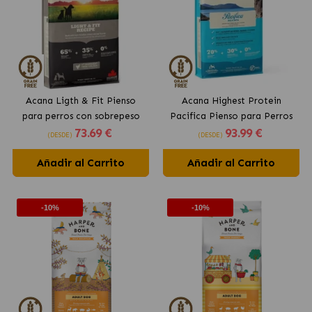
Acana Ligth & Fit Pienso
Acana Highest Protein
para perros con sobrepeso
Pacifica Pienso para Perros
73
.69 €
93
.99 €
con pollo fresco
Adultos con Pescado
(DESDE)
(DESDE)
Añadir al Carrito
Añadir al Carrito
-10%
-10%