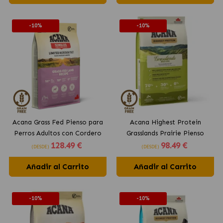
-10%
-10%
Acana Grass Fed Pienso para
Acana Highest Protein
Perros Adultos con Cordero
Grasslands Prairie Pienso
128
.49 €
98
.49 €
para Perros Adultos con
(DESDE)
(DESDE)
Cordero
Añadir al Carrito
Añadir al Carrito
-10%
-10%