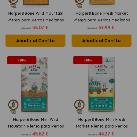
Harper&Bone Wild Mountain
Harper&Bone Fresh Market
Pienso para Perros Medianos
Pienso para Perros Medianos
55
.07 €
53
.99 €
y Grandes con Pavo, Pollo y
y Grandes con Pavo, Pollo y
61.19 €
59.99 €
Pato
Pato
Añadir al Carrito
Añadir al Carrito
-10%
-10%
Harper&Bone Mini Wild
Harper&Bone Mini Fresh
Mountain Pienso para Perros
Market Pienso para Perros
45
.62 €
44
.27 €
Pequeños con Cerdo Ibérico
Pequeños con Pavo, Pollo y
50.69 €
49.19 €