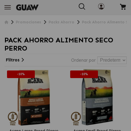
Promociones
Packs Ahorro
Pack Ahorro Alimento Se
PACK AHORRO ALIMENTO SECO
PERRO
Filtros
Ordenar por
-10%
-10%
Acana Large Breed Pienso
Acana Small Breed Pienso