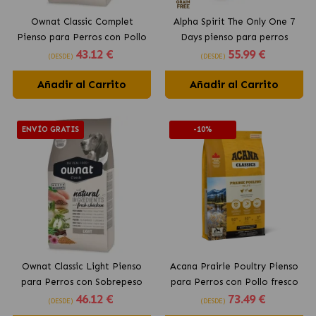
Ownat Classic Complet
Alpha Spirit The Only One 7
Pienso para Perros con Pollo
Days pienso para perros
43
.12 €
55
.99 €
(DESDE)
(DESDE)
Añadir al Carrito
Añadir al Carrito
ENVÍO GRATIS
-10%
Ownat Classic Light Pienso
Acana Prairie Poultry Pienso
para Perros con Sobrepeso
para Perros con Pollo fresco
46
.12 €
73
.49 €
(DESDE)
(DESDE)