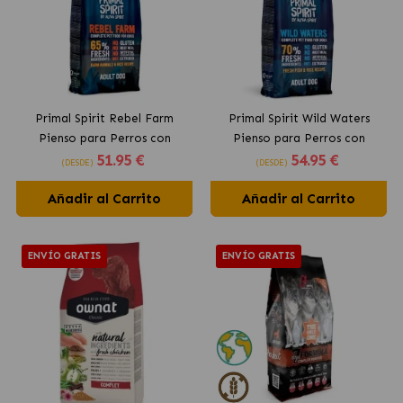
Primal Spirit Rebel Farm
Primal Spirit Wild Waters
Pienso para Perros con
Pienso para Perros con
51
.95 €
54
.95 €
Pescado y Pollo
Pescado y Pollo
(DESDE)
(DESDE)
Añadir al Carrito
Añadir al Carrito
ENVÍO GRATIS
ENVÍO GRATIS