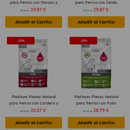
para Perros con Vacuno y
para Perros con Cerdo
29
.87 €
29
.87 €
Patata
Ibérico y Vegetales
33.19 €
33.19 €
Añadir al Carrito
Añadir al Carrito
-10%
-10%
Platinum Pienso Natural
Platinum Pienso Natural
para Perros con Cordero y
para Perros con Pollo
32
.57 €
28
.79 €
Arroz
36.19 €
31.99 €
Añadir al Carrito
Añadir al Carrito