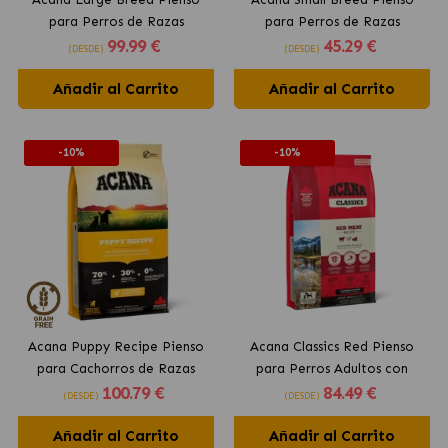
para Perros de Razas
para Perros de Razas
99
.99 €
45
.29 €
Grandes con Pollo
Pequeñas con Pollo
(DESDE)
(DESDE)
Añadir al Carrito
Añadir al Carrito
-10%
-10%
Acana Puppy Recipe Pienso
Acana Classics Red Pienso
para Cachorros de Razas
para Perros Adultos con
100
.79 €
84
.49 €
Medianas
Vacuno
(DESDE)
(DESDE)
Añadir al Carrito
Añadir al Carrito