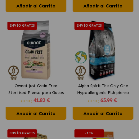
Añadir al Carrito
Añadir al Carrito
ENVÍO GRATIS
ENVÍO GRATIS
Ownat Just Grain Free
Alpha Spirit The Only One
Sterilised Pienso para Gatos
Hypoallergenic Fish pienso
41
.82 €
65
.99 €
Esterilizados
para perros
(DESDE)
(DESDE)
Añadir al Carrito
Añadir al Carrito
ENVÍO GRATIS
-15%