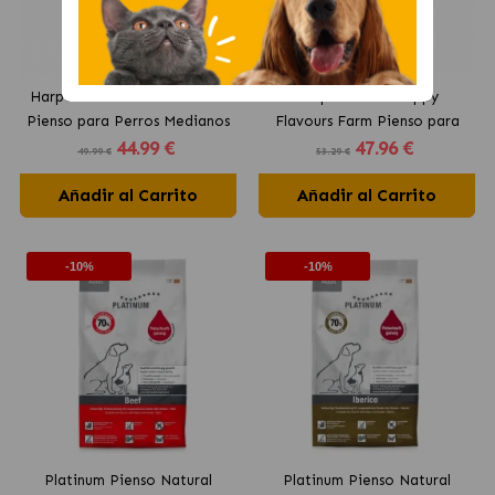
Harper&Bone Flavours Farm
Harper&Bone Puppy
Pienso para Perros Medianos
Flavours Farm Pienso para
44
.99 €
47
.96 €
y Grandes con Pollo y Pavo
Cachorros con Pavo, Pollo y
49.99 €
53.29 €
Pato
Añadir al Carrito
Añadir al Carrito
-10%
-10%
Platinum Pienso Natural
Platinum Pienso Natural