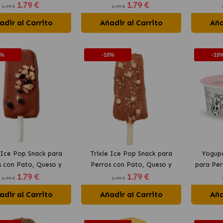
1
.79 €
1
.79 €
Helado
Helado
1.99 €
1.99 €
adir al Carrito
Añadir al Carrito
Aña
0%
-10%
-10
 Ice Pop Snack para
Trixie Ice Pop Snack para
Yogup
s con Pato, Queso y
Perros con Pato, Queso y
para Per
1
.79 €
1
.79 €
Boniato
Sésamo
An
1.99 €
1.99 €
adir al Carrito
Añadir al Carrito
Aña