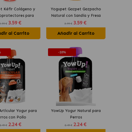
t Kéfir Colágeno y
Yogupet Gazpet Gazpacho
oprotectores para
Natural con Sandía y Fresa
3
.59 €
3
.59 €
 y Gatos con Pera y
para Perros y Gatos
3.99 €
3.99 €
Zanahoria
dir al Carrito
Añadir al Carrito
%
-10%
rticular Yogur para
YowUp Yogur Natural para
rros con Pollo
Perros
2
.24 €
2
.24 €
2.49 €
2.49 €