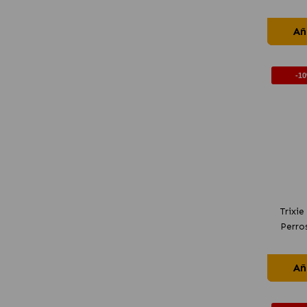
Añ
-1
Trixie
Perro
Añ