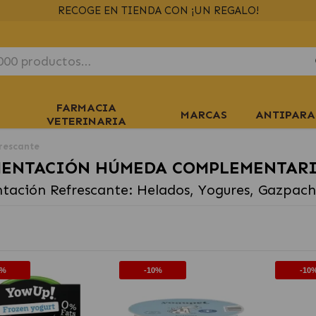
ENVÍOS GRATIS
> 39€
EN 24/48H
+ INFO
FARMACIA
MARCAS
ANTIPARA
VETERINARIA
rescante
MENTACIÓN HÚMEDA COMPLEMENTAR
tación Refrescante: Helados, Yogures, Gazpacho
0%
-10%
-10