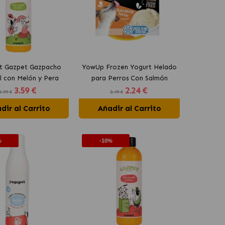
t Gazpet Gazpacho
YowUp Frozen Yogurt Helado
l con Melón y Pera
para Perros Con Salmón
3
.59 €
2
.24 €
a Perros y Gatos
3.99 €
2.49 €
dir al Carrito
Añadir al Carrito
%
-10%