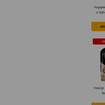
Yogupe
y Gat
Añ
-1
YowUp 
G