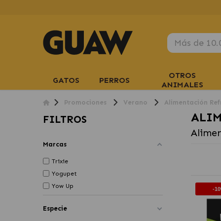
OTROS
GATOS
PERROS
ANIMALES
Promociones
Verano
Alimentación Ref
ALI
FILTROS
Alimen
Marcas
Trixie
Yogupet
Yow Up
-1
Especie