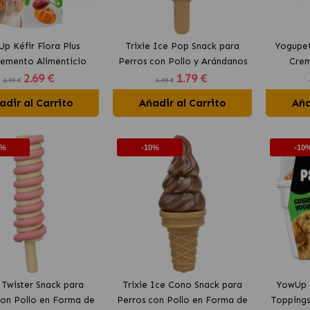
p Kéfir Flora Plus
Trixie Ice Pop Snack para
Yogupet
emento Alimenticio
Perros con Pollo y Arándanos
Crem
2
.69 €
1
.79 €
 Perros con Pato y
2.99 €
1.99 €
Calabaza
adir al Carrito
Añadir al Carrito
Aña
0%
-10%
-10
e Twister Snack para
Trixie Ice Cono Snack para
YowUp P
con Pollo en Forma de
Perros con Pollo en Forma de
Toppings