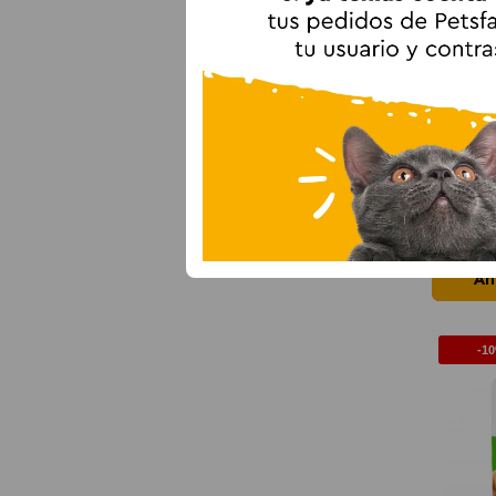
Yogupe
y Gatos
Añ
-1