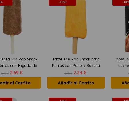
0%
-10%
-10
 Denta Fun Pop Snack
Trixie Ice Pop Snack para
YowUp 
erros con Hígado de
Perros con Pollo y Banana
Leche
2
.69 €
2
.24 €
Pollo
2.99 €
2.49 €
adir al Carrito
Añadir al Carrito
Aña
0%
-10%
-10