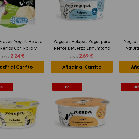
rozen Yogurt Helado
Yogupet Helppet Yogur para
Yogupe
Perros Con Pollo y
Perros Refuerzo Inmunitario
Natura
2
.24 €
2
.69 €
Manzana
par
2.49 €
2.99 €
adir al Carrito
Añadir al Carrito
Aña
0%
-10%
-10