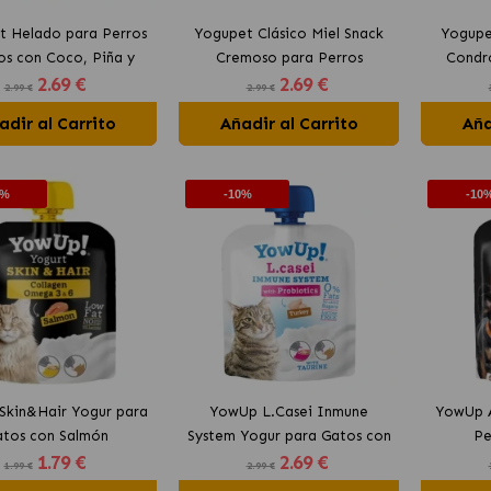
t Helado para Perros
Yogupet Clásico Miel Snack
Yogupe
os con Coco, Piña y
Cremoso para Perros
Condr
2
.69 €
2
.69 €
Plátano
Perros
2.99 €
2.99 €
adir al Carrito
Añadir al Carrito
Aña
0%
-10%
-10
Skin&Hair Yogur para
YowUp L.Casei Inmune
YowUp A
atos con Salmón
System Yogur para Gatos con
Pe
1
.79 €
2
.69 €
Pavo
1.99 €
2.99 €