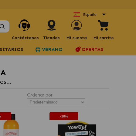
Español
Contáctanos
Tiendas
Mi cuenta
Mi carrito
SITARIOS
VERANO
OFERTAS
IA
s...
Ordenar por
%
-10%