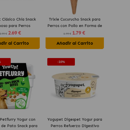
 Clásico Chía Snack
Trixie Cucurucho Snack para
oso para Perros
Perros con Pollo en Forma de
2
.69 €
1
.79 €
Helado
2.99 €
1.99 €
dir al Carrito
Añadir al Carrito
%
-10%
etflurry Yogur con
Yogupet Digespet Yogur para
 de Pato Snack para
Perros Refuerzo Digestivo