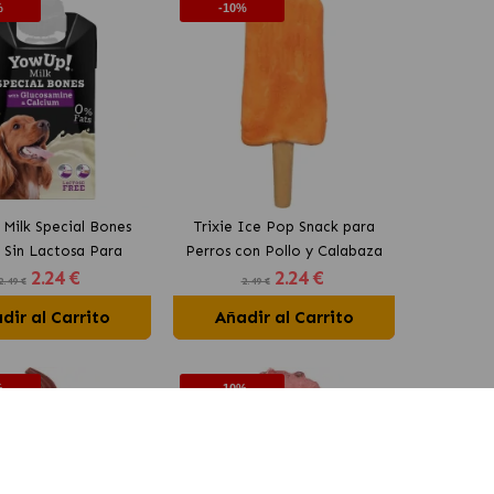
%
-10%
Milk Special Bones
Trixie Ice Pop Snack para
 Sin Lactosa Para
Perros con Pollo y Calabaza
2
.24 €
2
.24 €
Perros
2.49 €
2.49 €
dir al Carrito
Añadir al Carrito
%
-10%