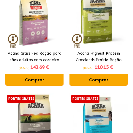
Acana Grass Fed Ração para
Acana Highest Protein
cães adultos com cordeiro
Grasslands Prairie Ração
143
.69 €
110
.15 €
para cães adultos com
(DESDE)
(DESDE)
cordeiro
Comprar
Comprar
PORTES GRÁTIS
PORTES GRÁTIS