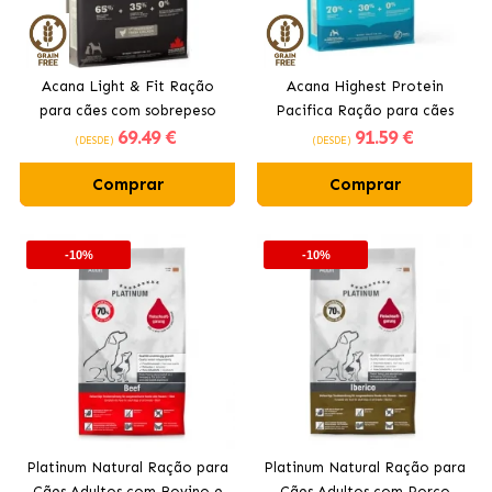
Acana Light & Fit Ração
Acana Highest Protein
para cães com sobrepeso
Pacifica Ração para cães
69
.49 €
91
.59 €
com frango fresco
adultos com peixe
(DESDE)
(DESDE)
Comprar
Comprar
-10%
-10%
Platinum Natural Ração para
Platinum Natural Ração para
Cães Adultos com Bovino e
Cães Adultos com Porco