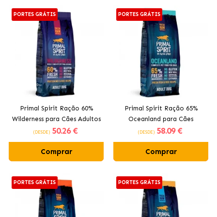
PORTES GRÁTIS
PORTES GRÁTIS
Primal Spirit Ração 60%
Primal Spirit Ração 65%
Wilderness para Cães Adultos
Oceanland para Cães
50
.26 €
58
.09 €
com Porco, Frango e Peixe
Adultos com Peixe e Frango
(DESDE)
(DESDE)
Comprar
Comprar
PORTES GRÁTIS
PORTES GRÁTIS