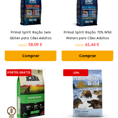
Primal Spirit Ração Sem
Primal Spirit Ração 70% Wild
Glúten para Cães Adultos
Waters para Cães Adultos
58
.09 €
61
.44 €
com 65% de Ingredientes
com Peixe e Frango
(DESDE)
(DESDE)
Frescos
Comprar
Comprar
PORTES GRÁTIS
-10%