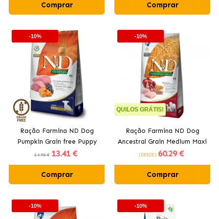
Comprar
Comprar
-10%
-10%
QUILOS GRÁTIS!
Ração Farmina ND Dog
Ração Farmina ND Dog
Pumpkin Grain free Puppy
Ancestral Grain Medium Maxi
13
.41 €
60
.29 €
Mini para cães com cordeiro
para cães com frango
14.90 €
(DESDE)
Comprar
Comprar
-10%
-10%