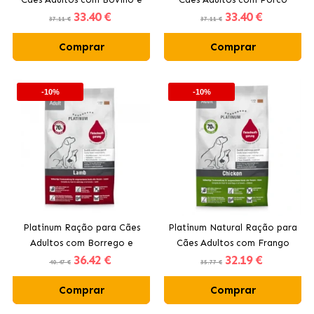
33
.40 €
33
.40 €
Batata
Ibérico e Vegetais
37.11 €
37.11 €
Comprar
Comprar
-10%
-10%
Platinum Ração para Cães
Platinum Natural Ração para
Adultos com Borrego e
Cães Adultos com Frango
36
.42 €
32
.19 €
Arroz
40.47 €
35.77 €
Comprar
Comprar