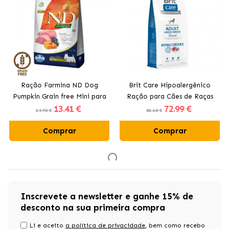
Ração Farmina ND Dog
Brit Care Hipoalergênico
Pumpkin Grain free Mini para
Ração para Cães de Raças
13
.41 €
72
.99 €
cães com cordeiro
Grandes com Cordeiro
14.90 €
81.10 €
Comprar
Comprar
Inscrevete a newsletter e ganhe 15% de
desconto na sua primeira compra
Li e aceito
a política de privacidade
, bem como recebo