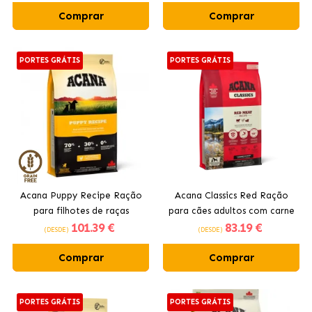
Comprar
Comprar
PORTES GRÁTIS
PORTES GRÁTIS
Acana Puppy Recipe Ração
Acana Classics Red Ração
para filhotes de raças
para cães adultos com carne
101
.39 €
83
.19 €
médias
bovina
(DESDE)
(DESDE)
Comprar
Comprar
PORTES GRÁTIS
PORTES GRÁTIS