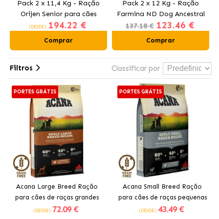
Pack 2 x 11,4 Kg - Ração
Pack 2 x 12 Kg - Ração
Orijen Senior para cães
Farmina ND Dog Ancestral
194.22 €
123.46 €
idosos com frango
Grain Medium Maxi para
137.18 €
(DESDE)
cães com cordeiro
Comprar
Comprar
Filtros
Classificar por
PORTES GRÁTIS
PORTES GRÁTIS
Acana Large Breed Ração
Acana Small Breed Ração
para cães de raças grandes
para cães de raças pequenas
72
.09 €
43
.49 €
com frango
com frango
(DESDE)
(DESDE)