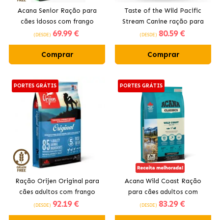
Acana Senior Ração para
Taste of the Wild Pacific
cães idosos com frango
Stream Canine ração para
69
.99 €
80
.59 €
fresco
cães
(DESDE)
(DESDE)
Comprar
Comprar
PORTES GRÁTIS
PORTES GRÁTIS
Ração Orijen Original para
Acana Wild Coast Ração
cães adultos com frango
para cães adultos com
92
.19 €
83
.29 €
salmão
(DESDE)
(DESDE)