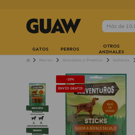
OTROS
GATOS
PERROS
ANIMALES
Perros
Golosinas y Premios
Galletas
-10%
ENVÍO GRATIS