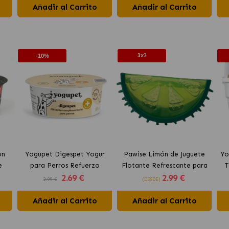
Añadir al Carrito
Añadir al Carrito
3x2
-10%
on
Yogupet Digespet Yogur
Pawise Limón de Juguete
Yo
e
para Perros Refuerzo
Flotante Refrescante para
T
2
.69 €
2
.99 €
tos
Digestivo
Perros 12 cm
2.99 €
(DESDE)
Añadir al Carrito
Añadir al Carrito