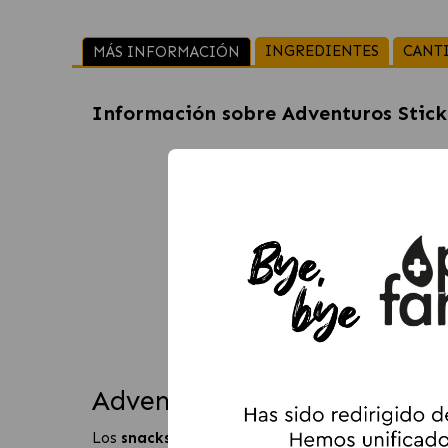
INGREDIENTES
CANT
MÁS INFORMACIÓN
Información sobre
Adventuros Stick
Adventuros Stick Treat Búfal
Los
snacks Purina Adventuros Stick Treat con 