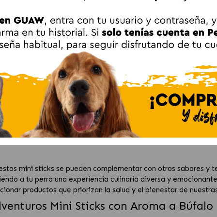
grasas, estos deliciosos snacks están diseñados para satisfacer 
le
hacen que cada bocado sea una auténtica delicia que tu animal
o aroma a búfalo
llena el aire, creando una experiencia irresis
uave
proporciona una sensación de masticación que encantará a tu
ompactos, lo que les permite disfrutar del snack en su totalida
ras
lquier ocasión: ya sea en casa, durante paseos al aire libre o 
or intenso
es perfecto para aquellos perros con un espíritu ave
 estos mini sticks se pueden complementar con otros sabores y t
ciendo a tu perro una experiencia culinaria diversa y emocionant
cionar productos que priorizan la salud y el bienestar de nuestra
dventuros Mini Sticks con Aroma a Búfalo