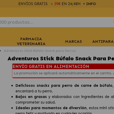
ENVÍOS GRATIS
> 39€
EN 24/48H
+ INFO
FARMACIA
MARCAS
ANTIPARA
VETERINARIA
Adventuros Stick Búfalo Snack para Perros
Adventuros Stick Búfalo Snack Para Pe
ENVÍO GRATIS EN ALIMENTACIÓN
La promoción se aplicará automáticamente en el carrito.
Deliciosos snacks para perro de carne de búfalo
encantará a tu perro.
Bajos en grasas
y elaborados con ingredientes de al
comprometer su salud.
Ideales para momentos de diversión
, estos mini s
perro feliz y motivado en cualquier ocasión.