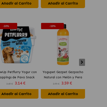
Añadir al Carrito
Añadir al Carrito
-10%
-10%
-10%
wUp Petflurry Yogur con
Yogupet Gazpet Gazpacho
Yogupet Ga
oppings de Pavo Snack
Natural con Melón y Pera
Natural con
3
.14 €
3
.59 €
para Perros
para Perros y Gatos
para Pe
3.49 €
3.99 €
3.99 €
Añadir al Carrito
Añadir al Carrito
Añadir 