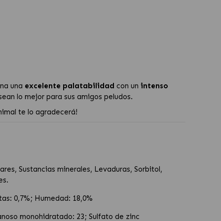
ina una
excelente palatabilidad
con un
intenso
esean lo mejor para sus amigos peludos.
animal te lo agradecerá!
res, Sustancias minerales, Levaduras, Sorbitol,
es.
rutas: 0,7%; Humedad: 18,0%
nganoso monohidratado: 23; Sulfato de zinc