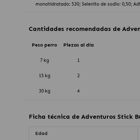
monohidratado: 530; Selenito de sodio: 0,50; Ad
Cantidades recomendadas de
Adven
Peso perro
Piezas al día
7 kg
1
15 kg
2
30 kg
4
Ficha técnica de
Adventuros Stick B
Edad