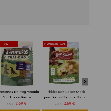
3x2
2ª UNIDAD -50%
-10%
venturos Training Venado
Friskies Bon Bacon Snack
Adventuros
Snack para Perros
para Perros Tiras de Bacon
Snack 
2
.69 €
2
.69 €
2.99 €
2.99 €
4.99 €