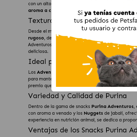
con un alto contenido de carne y un bajo nivel de 
aroma a carne de búfalo
y su
textura masticab
Textura y Sabor que Encantan
Desde el momento en que abres la bolsa, el
intens
rugoso
, de un color marrón oscuro, y un
interior s
Adventuros, estos mini sticks son más robustos y c
deliciosa.
Ideal para Momentos de Aventu
Los
Adventuros Stick Treat
son perfectos para cua
para mantener a tu perro feliz y motivado, y su
sab
premio que les hará sentir especiales y apreciados.
Variedad y Calidad de Purina
Dentro de la gama de snacks
Purina Adventuros
,
con aroma a venado y los
Nuggets
de jabalí, ofre
experiencia en nutrición animal, se dedica a propor
Ventajas de los Snacks Purina A