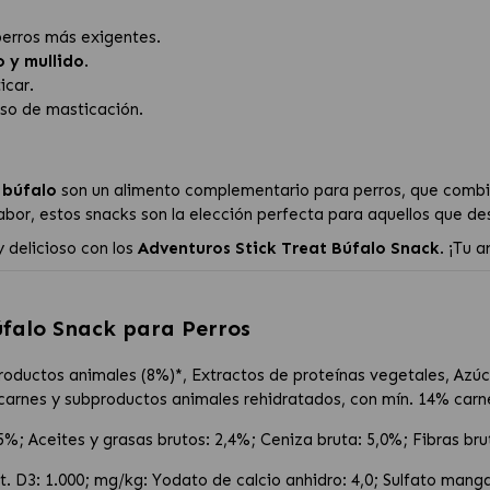
perros más exigentes.
o y mullido
.
icar.
eso de masticación.
 búfalo
son un alimento complementario para perros, que comb
abor, estos snacks son la elección perfecta para aquellos que d
 delicioso con los
Adventuros Stick Treat Búfalo Snack
. ¡Tu 
úfalo Snack para Perros
roductos animales (8%)*, Extractos de proteínas vegetales, Azúca
 carnes y subproductos animales rehidratados, con mín. 14% carn
5%; Aceites y grasas brutos: 2,4%; Ceniza bruta: 5,0%; Fibras b
 Vit. D3: 1.000; mg/kg: Yodato de calcio anhidro: 4,0; Sulfato ma