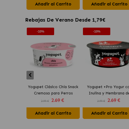
Añadir al Carrito
Añadir al Carrito
Rebajas De Verano Desde 1,79€
-10%
-10%
Yogupet Clásico Chía Snack
Yogupet +Pro Yogur c
Cremoso para Perros
Inulina y Membrana d
2
.69 €
2
.69 €
Huevo para Perros y Ga
2.99 €
2.99 €
Añadir al Carrito
Añadir al Carrito