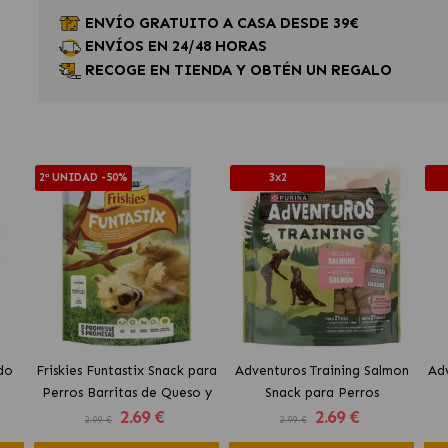
ENVÍO GRATUITO A CASA DESDE 39€
ENVÍOS EN 24/48 HORAS
RECOGE EN TIENDA Y OBTÉN UN REGALO
2ª UNIDAD -50%
3x2
do
Friskies Funtastix Snack para
Adventuros Training Salmon
Ad
Perros Barritas de Queso y
Snack para Perros
2
.69 €
2
.69 €
Bacon
2.99 €
2.99 €