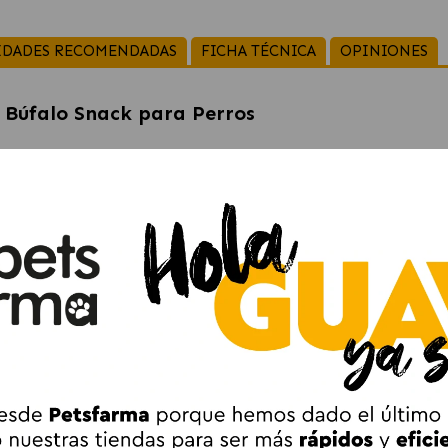
IDADES RECOMENDADAS
FICHA TÉCNICA
OPINIONES
 Búfalo Snack para Perros
o Snack para Perros: Un Placer Irres
aroma a búfalo
son el complemento perfecto para consentir a tu