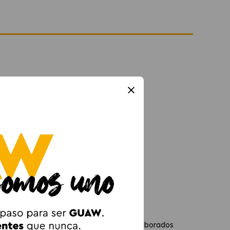
istible
 perro en cualquier momento del día. Elaborados