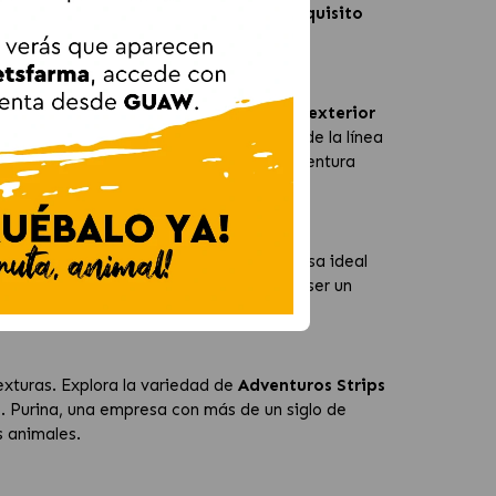
hasta los paladares más exigentes. Su
exquisito
 no podrá resistir.
tible para tu perro. La combinación de su
exterior
 animal. A diferencia de otros snacks de la línea
d, haciendo que cada mordisco sea una aventura
en escapadas familiares. Son la recompensa ideal
nturero. Cada snack está diseñado para ser un
exturas. Explora la variedad de
Adventuros Strips
e. Purina, una empresa con más de un siglo de
s animales.