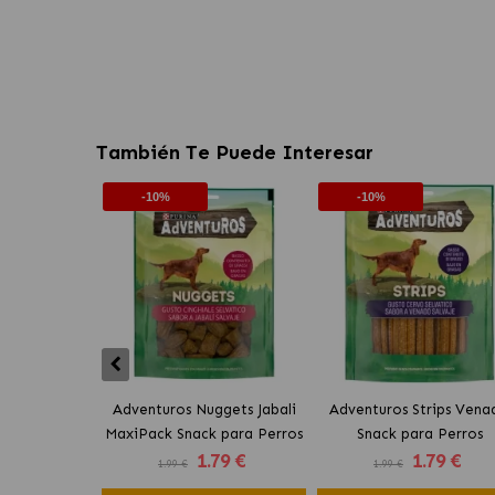
También Te Puede Interesar
-10%
-10%
Adventuros Nuggets Jabali
Adventuros Strips Vena
MaxiPack Snack para Perros
Snack para Perros
1
.79 €
1
.79 €
1.99 €
1.99 €