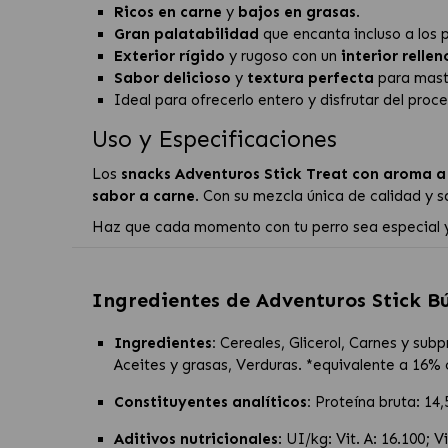
Ricos en carne
y
bajos en grasas
.
Gran palatabilidad
que encanta incluso a los 
Exterior rígido
y rugoso con un
interior rellen
Sabor delicioso
y
textura perfecta
para mast
Ideal para ofrecerlo entero y disfrutar del proc
Uso y Especificaciones
Los
snacks Adventuros Stick Treat con aroma a
sabor a carne
. Con su mezcla única de calidad y s
Haz que cada momento con tu perro sea especial y
Ingredientes de
Adventuros Stick B
Ingredientes:
Cereales, Glicerol, Carnes y subp
Aceites y grasas, Verduras. *equivalente a 16%
Constituyentes analíticos:
Proteína bruta: 14,
Aditivos nutricionales
: UI/kg: Vit. A: 16.100;