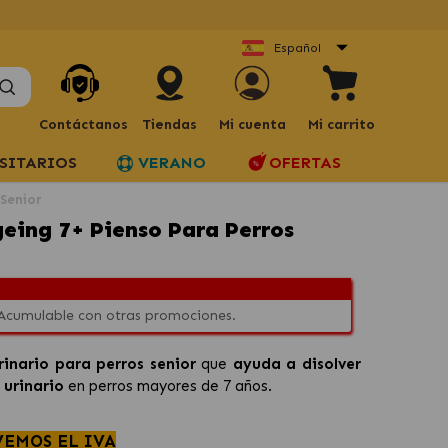
Español
Contáctanos
Tiendas
Mi cuenta
Mi carrito
SITARIOS
VERANO
OFERTAS
 Senior
eing 7+ Pienso Para Perros
 Acumulable con otras promociones.
rinario para perros senior
que
ayuda a disolver
 urinario
en perros mayores de 7 años.
VEMOS EL IVA