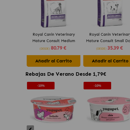
Royal Canin Veterinary
Royal Canin Veterinar
Mature Consult Medium
Mature Consult Small D
80
.79 €
35
.39 €
Dogs Pienso para Perros
Pienso para Perros Sen
(DESDE)
(DESDE)
Senior Medianos
Pequeños
Añadir al Carrito
Añadir al Carrito
Rebajas De Verano Desde 1,79€
-10%
-10%