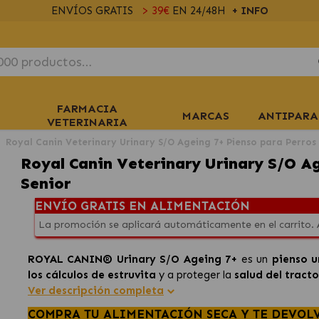
ENVÍOS GRATIS
> 39€
EN 24/48H
+ INFO
FARMACIA
MARCAS
ANTIPARA
VETERINARIA
Royal Canin Veterinary Urinary S/O Ageing 7+ Pienso para Perros
Royal Canin Veterinary Urinary S/O Ag
Senior
ENVÍO GRATIS EN ALIMENTACIÓN
La promoción se aplicará automáticamente en el carrito.
ROYAL CANIN® Urinary S/O Ageing 7+
es un
pienso u
los cálculos de estruvita
y a proteger la
salud del tracto
Ver descripción completa
COMPRA TU ALIMENTACIÓN SECA Y TE DEVOL