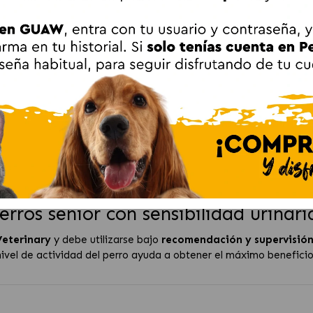
a
proteínas de alta calidad en cantidades adaptadas
a las 
recargar el organismo.
 fácilmente en el día a día del perro mayor, ofreciendo una croq
o
recomendado por el veterinario.
inary S/O Ageing 7+
para ayudar a disolver los cálculos de fosfato inorgánico (estruv
ar la formación de nuevos cálculos y cristales gracias a la acidif
e
proteínas de calidad y energía adecuadas
para perros mayo
y equilibrada que, además de la salud urinaria, ayuda a preserv
erros senior con sensibilidad urinari
Veterinary
y debe utilizarse bajo
recomendación y supervisión 
l nivel de actividad del perro ayuda a obtener el máximo benefici