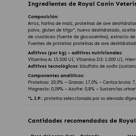
Ingredientes de
Royal Canin Veteri
Composición:
Arroz, harina de maíz, proteínas de ave deshidratad
polvo, gluten de trigo*, huevo deshidratado, aceit
de crustáceo (fuente de glucosamina), extracto de R
Fuentes de proteína: proteínas de ave deshidratada
Aditivos (por kg) – aditivos nutricionales:
Vitamina A: 15.500 UI, Vitamina D3: 1.000 UI, Hierr
Aditivos tecnológicos:
bisulfato de sodio (sustanc
Componentes analíticos:
Proteínas: 20,0% – Grasas: 17,0% – Ceniza bruta: 7,
Magnesio: 0,09% – Azufre: 0,8% – Sustancias urinari
*L.I.P.:
proteína seleccionada por su elevada digest
Cantidades recomendadas de
Royal