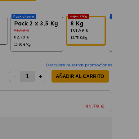
Pack ahorro
Mejor €/Kg
Pack ahorro
Pack 2 x 3,5 Kg
8 Kg
Pack 2 x
91.98 €
101.99 €
203.98 €
82.78 €
183.58 €
12.75 €/Kg
13.80 €/Kg
11.47 €/Kg
Descubre nuestras promociones
-
+
AÑADIR AL CARRITO
91.79 €