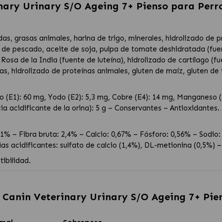
nary Urinary S/O Ageing 7+ Pienso para Perro
as, grasas animales, harina de trigo, minerales, hidrolizado de p
e de pescado, aceite de soja, pulpa de tomate deshidratada (fuen
osa de la India (fuente de luteína), hidrolizado de cartílago (fu
s, hidrolizado de proteínas animales, gluten de maíz, gluten de 
o (E1): 60 mg, Yodo (E2): 5,3 mg, Cobre (E4): 14 mg, Manganeso (E
ia acidificante de la orina): 5 g – Conservantes – Antioxidantes.
1% – Fibra bruta: 2,4% – Calcio: 0,67% – Fósforo: 0,56% – Sodio:
as acidificantes: sulfato de calcio (1,4%), DL-metionina (0,5%) 
ibilidad.
 Canin Veterinary Urinary S/O Ageing 7+ Pien