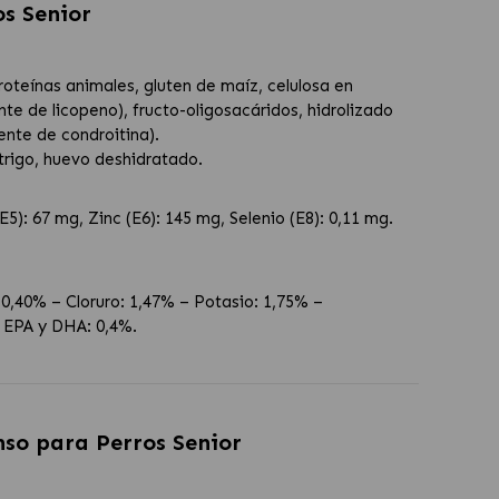
s Senior
roteínas animales, gluten de maíz, celulosa en
te de licopeno), fructo-oligosacáridos, hidrolizado
ente de condroitina).
trigo, huevo deshidratado.
5): 67 mg, Zinc (E6): 145 mg, Selenio (E8): 0,11 mg.
 0,40% – Cloruro: 1,47% – Potasio: 1,75% –
– EPA y DHA: 0,4%.
so para Perros Senior