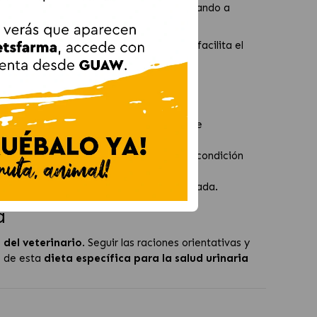
necesidades de los perros mayores, ayudando a
ueta sabrosa y de fácil aceptación que facilita el
ita) presentes en el tracto urinario.
icación de la orina y al aporte ajustado de
res de 7 años, ayudando a mantener su condición
ar la
vitalidad
del perro de edad avanzada.
a
del veterinario
. Seguir las raciones orientativas y
o de esta
dieta específica para la salud urinaria