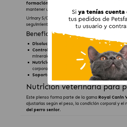
formación de nuevos cálculos
. Además, incorpor
mantener un estado nutricional equilibrado sin sob
Urinary S/O Ageing 7+ está pensado para integrarse
seguimiento del
tratamiento nutricional urinari
Beneficios de ROYAL CANIN® Ur
Disolución de cálculos de estruvita:
formulado 
Control de la salud urinaria:
contribuye a limit
minerales.
Nutrición adaptada al perro senior:
contien
corporal.
Soporte global del bienestar:
receta completa 
Nutrición veterinaria para p
Este pienso forma parte de la gama
Royal Canin 
ajustarlas según el peso, la condición corporal y e
del perro senior
.