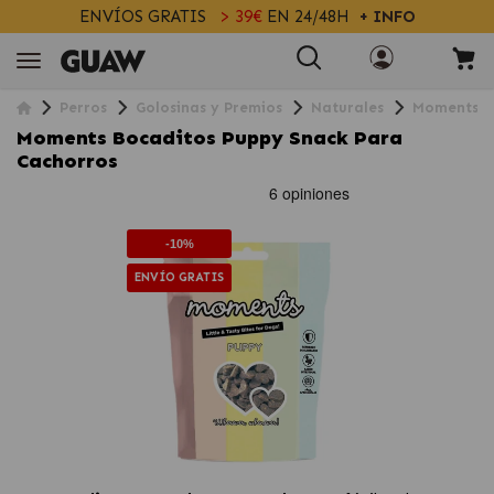
ENVÍOS GRATIS
> 39€
EN 24/48H
+ INFO
Perros
Golosinas y Premios
Naturales
Moments B
Moments Bocaditos Puppy Snack Para
Cachorros
-10%
ENVÍO GRATIS