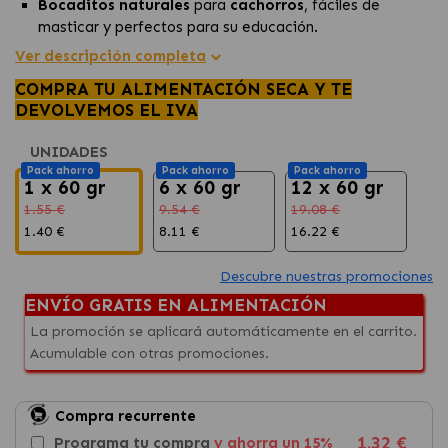
Bocaditos naturales
para
cachorros
, fáciles de
masticar y perfectos para su educación.
Sin cereales ni granos
, ideales para cachorros con
Ver descripción completa
sensibilidad alimentaria o problemas digestivos.
COMPRA TU ALIMENTACIÓN SECA Y TE
Apoya el desarrollo dental
, la salud intestinal y el
DEVOLVEMOS EL IVA
sistema inmunitario de tu cachorro.
UNIDADES
Pack ahorro
Pack ahorro
Pack ahorro
1 x 60 gr
6 x 60 gr
12 x 60 gr
1.55 €
9.54 €
19.08 €
1.40 €
8.11 €
16.22 €
Descubre nuestras promociones
ENVÍO GRATIS EN ALIMENTACIÓN
La promoción se aplicará automáticamente en el carrito.
Acumulable con otras promociones.
Compra recurrente
1.32 €
Programa tu compra
y ahorra un 15%