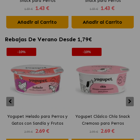
Snack para Perros
Snack para Perros
1
.43 €
1
.43 €
1.59 €
1.59 €
Añadir al Carrito
Añadir al Carrito
Rebajas De Verano Desde 1,79€
-10%
-10%
Yogupet Helado para Perros y
Yogupet Clásico Chía Snack
Gatos con Sandía y Frutos
Cremoso para Perros
2
.69 €
2
.69 €
Rojos
2.99 €
2.99 €