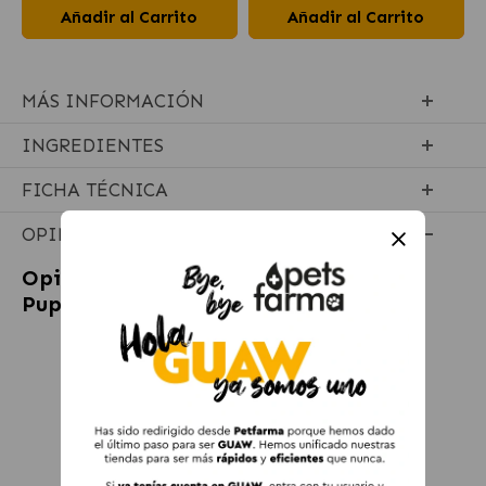
Añadir al Carrito
Añadir al Carrito
MÁS INFORMACIÓN
INGREDIENTES
FICHA TÉCNICA
OPINIONES
Opiniones sobre
Moments Bocaditos
Puppy Snack para Cachorros