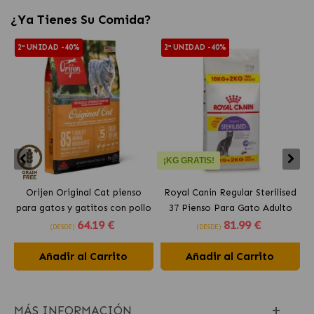
¿Ya Tienes Su Comida?
2ª UNIDAD -40%
2ª UNIDAD -40%
¡KG GRATIS!
Orijen Original Cat pienso
Royal Canin Regular Sterilised
para gatos y gatitos con pollo
37 Pienso Para Gato Adulto
64
.19 €
81
.99 €
Esterilizado
(DESDE)
(DESDE)
Añadir al Carrito
Añadir al Carrito
MÁS INFORMACIÓN