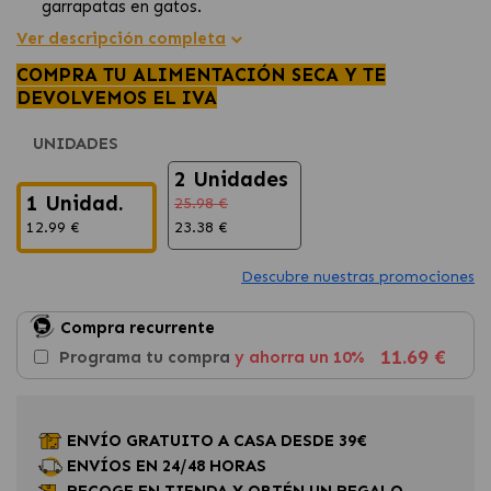
garrapatas en gatos.
Acción prolongada
para mantener al peludo protegido
Ver descripción completa
durante varias semanas.
COMPRA TU ALIMENTACIÓN SECA Y TE
Resistente al agua
y cómodo, fácil de ajustar y
DEVOLVEMOS EL IVA
colocar.
UNIDADES
2 Unidades
1 Unidad.
25.98 €
12.99 €
23.38 €
Descubre nuestras promociones
Compra recurrente
11.69 €
Programa tu compra
y ahorra un 10%
ENVÍO GRATUITO A CASA DESDE 39€
ENVÍOS EN 24/48 HORAS