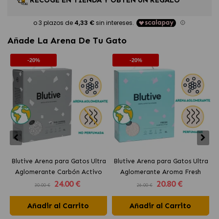
RECOGE EN TIENDA Y OBTÉN UN REGALO
Añade La Arena De Tu Gato
-20%
-20%
Blutive Arena para Gatos Ultra
Blutive Arena para Gatos Ultra
B
Aglomerante Carbón Activo
Aglomerante Aroma Fresh
24
.00 €
20
.80 €
30.00 €
26.00 €
Añadir al Carrito
Añadir al Carrito