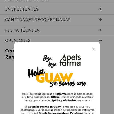
INGREDIENTES
CANTIDADES RECOMENDADAS
FICHA TÉCNICA
OPINIONES
Opiniones sobre
Stanvet Life Collar
Repelente Para Gatos