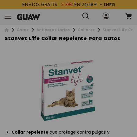
ENVÍOS GRATIS
> 39€
EN 24/48H
+ INFO
Gatos
Antiparasitarios
Collares
Stanvet Life Col
Stanvet Life Collar Repelente Para Gatos
Collar repelente
que protege contra pulgas y