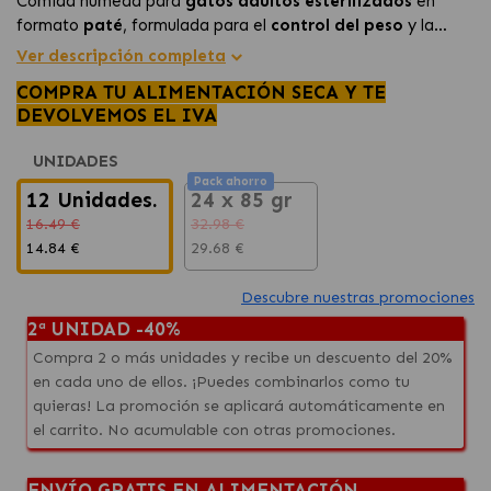
Comida húmeda para
gatos adultos esterilizados
en
formato
paté
, formulada para el
control del peso
y la
salud urinaria
. Con alta palatabilidad y perfil nutricional
Ver descripción completa
adaptado tras la esterilización.
COMPRA TU ALIMENTACIÓN SECA Y TE
DEVOLVEMOS EL IVA
UNIDADES
Pack ahorro
12 Unidades.
24 x 85 gr
16.49 €
32.98 €
14.84 €
29.68 €
Descubre nuestras promociones
2ª UNIDAD -40%
Compra 2 o más unidades y recibe un descuento del 20%
en cada uno de ellos. ¡Puedes combinarlos como tu
quieras! La promoción se aplicará automáticamente en
el carrito. No acumulable con otras promociones.
ENVÍO GRATIS EN ALIMENTACIÓN