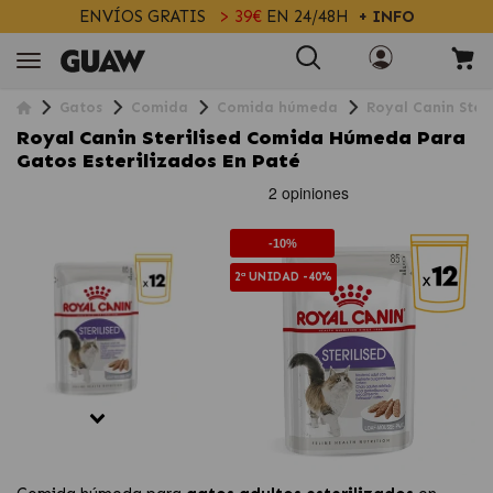
ENVÍOS GRATIS
> 39€
EN 24/48H
+ INFO
Gatos
Comida
Comida húmeda
Royal Canin Ster
Royal Canin Sterilised Comida Húmeda Para
Gatos Esterilizados En Paté
-10%
2ª UNIDAD -40%