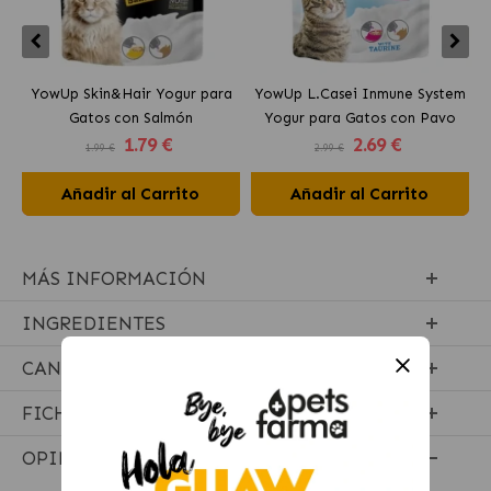
YowUp Skin&Hair Yogur para
YowUp L.Casei Inmune System
Y
Gatos con Salmón
Yogur para Gatos con Pavo
1
.79 €
2
.69 €
1.99 €
2.99 €
Añadir al Carrito
Añadir al Carrito
MÁS INFORMACIÓN
INGREDIENTES
CANTIDADES RECOMENDADAS
FICHA TÉCNICA
OPINIONES