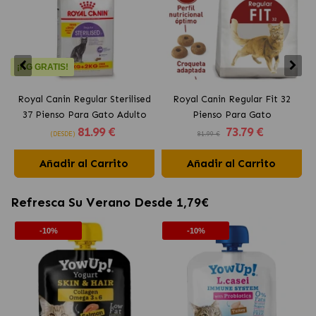
¡KG GRATIS!
Royal Canin Regular Sterilised
Royal Canin Regular Fit 32
37 Pienso Para Gato Adulto
Pienso Para Gato
81
.99 €
73
.79 €
Esterilizado
(DESDE)
81.99 €
Añadir al Carrito
Añadir al Carrito
Refresca Su Verano Desde 1,79€
-10%
-10%