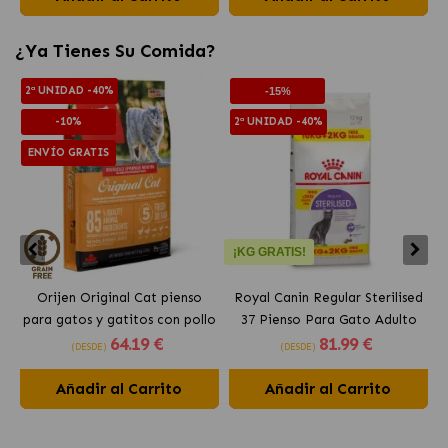
¿Ya Tienes Su Comida?
2ª UNIDAD -40%
-15%
-10%
2ª UNIDAD -40%
ENVÍO GRATIS
¡KG GRATIS!
Orijen Original Cat pienso
Royal Canin Regular Sterilised
para gatos y gatitos con pollo
37 Pienso Para Gato Adulto
64
.19 €
81
.99 €
Esterilizado
(DESDE)
(DESDE)
Añadir al Carrito
Añadir al Carrito