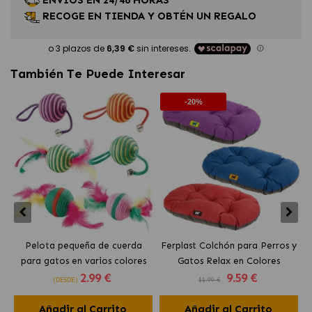
ENVÍOS EN 24/48 HORAS
RECOGE EN TIENDA Y OBTÉN UN REGALO
También Te Puede Interesar
-20%
Pelota pequeña de cuerda
Ferplast Colchón para Perros y
para gatos en varios colores
Gatos Relax en Colores
2
.99 €
9
.59 €
Ferplast
Surtidos
(DESDE)
11.99 €
Añadir al Carrito
Añadir al Carrito