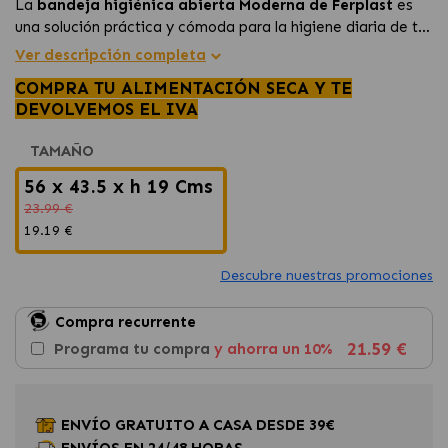
La
bandeja higiénica abierta Moderna de Ferplast
es
una solución práctica y cómoda para la higiene diaria de tu
gato. Fabricada en plástico resistente, ofrece un acceso
Ver descripción completa
fácil y amplio para que tu mascota pueda utilizarla con
COMPRA TU ALIMENTACIÓN SECA Y TE
total comodidad.
DEVOLVEMOS EL IVA
TAMAÑO
56 x 43.5 x h 19 Cms
23.99 €
19.19 €
Descubre nuestras promociones
Compra recurrente
21.59 €
Programa tu compra
y ahorra un 10%
ENVÍO GRATUITO A CASA DESDE 39€