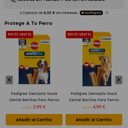
Protege A Tu Perro
ENVÍO GRATIS
ENVÍO GRATIS
Pedigree Dentastix Snack
Pedigree Dentastix Snack
Dental Barritas Para Perros
Dental Barritas Para Perros
3
.99 €
4
.99 €
Medianos 10-25 kg
Grandes +25 kg
(DESDE)
(DESDE)
Añadir al Carrito
Añadir al Carrito