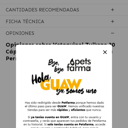
CANTIDADES RECOMENDADAS
FICHA TÉCNICA
OPINIONES
Opiniones sobre
Vetoquinol Zylkene 30
Cápsulas Tranquilizante Natural para
Perros y Gatos