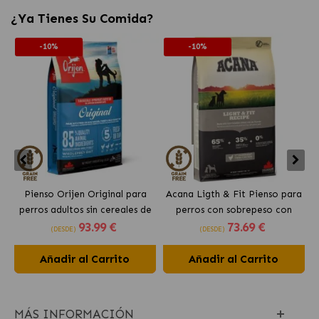
¿Ya Tienes Su Comida?
-10%
-10%
Pienso Orijen Original para
Acana Ligth & Fit Pienso para
perros adultos sin cereales de
perros con sobrepeso con
93
.99 €
73
.69 €
pollo
pollo fresco
(DESDE)
(DESDE)
Añadir al Carrito
Añadir al Carrito
MÁS INFORMACIÓN