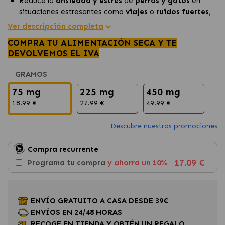
Reduce la
ansiedad y estrés
de
perros y gatos
en
situaciones estresantes como
viajes
o
ruidos fuertes
,
proporcionando un alivio natural.
Ver descripción completa
Suplemento nutricional anti-estrés
sin efectos
COMPRA TU ALIMENTACIÓN SECA Y TE
secundarios, ideal para animales nerviosas o miedosas,
DEVOLVEMOS EL IVA
manteniendo su bienestar sin somnolencia.
Fórmula
segura y natural
que ayuda a
perros
y
gatos
GRAMOS
a adaptarse a cambios en su entorno o situaciones de
miedo con facilidad.
75 mg
225 mg
450 mg
18.99 €
27.99 €
49.99 €
Descubre nuestras promociones
Compra recurrente
17.09 €
Programa tu compra
y ahorra un 10%
ENVÍO GRATUITO A CASA DESDE 39€
ENVÍOS EN 24/48 HORAS
RECOGE EN TIENDA Y OBTÉN UN REGALO