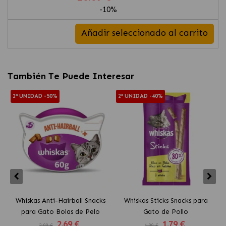
-10%
Añadir seleccionado al carrito
También Te Puede Interesar
2ª UNIDAD -50%
2ª UNIDAD -40%
Whiskas Anti-Hairball Snacks
Whiskas Sticks Snacks para
para Gato Bolas de Pelo
Gato de Pollo
2
.69 €
1
.79 €
2.99 €
1.99 €