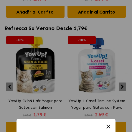
Añadir al Carrito
Añadir al Carrito
Refresca Su Verano Desde 1,79€
-10%
-10%
YowUp Skin&Hair Yogur para
YowUp L.Casei Inmune System
Y
Gatos con Salmón
Yogur para Gatos con Pavo
1
.79 €
2
.69 €
1.99 €
2.99 €
Añadir al Carrito
Añadir al Carrito