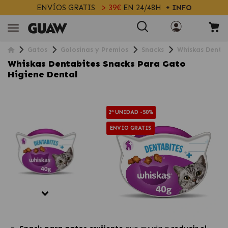
ENVÍOS GRATIS
> 39€
EN 24/48H
+ INFO
Gatos
Golosinas y Premios
Snacks
Whiskas Dentab
Whiskas Dentabites Snacks Para Gato
Higiene Dental
2ª UNIDAD -50%
ENVÍO GRATIS