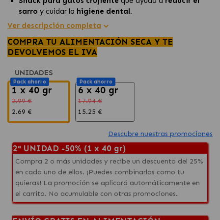
Snack para gatos crujiente
que ayuda a
reducir el
sarro
y cuidar la
higiene dental.
Sabor irresistible
que hará disfrutar a tu felino
Ver descripción completa
mientras cuida de su salud bucal.
COMPRA TU ALIMENTACIÓN SECA Y TE
Fórmula equilibrada y práctica,
ideal para premiar a
DEVOLVEMOS EL IVA
tu gato mientras mantiene sus
dientes limpios.
UNIDADES
Pack ahorro
Pack ahorro
1 x 40 gr
6 x 40 gr
2.99 €
17.94 €
2.69 €
15.25 €
Descubre nuestras promociones
2ª UNIDAD -50% (1 x 40 gr)
Compra 2 o más unidades y recibe un descuento del 25%
en cada uno de ellos. ¡Puedes combinarlos como tu
quieras! La promoción se aplicará automáticamente en
el carrito. No acumulable con otras promociones.