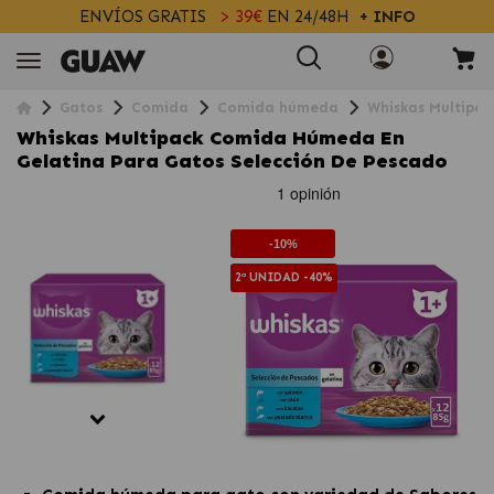
ENVÍOS GRATIS
> 39€
EN 24/48H
+ INFO
Gatos
Comida
Comida húmeda
Whiskas Multipa
Whiskas Multipack Comida Húmeda En
Gelatina Para Gatos Selección De Pescado
-10%
2ª UNIDAD -40%