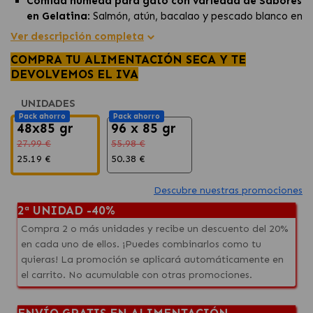
Comida húmeda para gato con variedad de Sabores
en Gelatina
: Salmón, atún, bacalao y pescado blanco en
un solo multipack.
Ver descripción completa
Nutrición Completa para Gatos Adultos
: Ingredientes
COMPRA TU ALIMENTACIÓN SECA Y TE
de alta calidad que cubren el 100% de sus necesidades.
DEVOLVEMOS EL IVA
Promueve Salud y Vitalidad
: Enriquecido con
proteínas, zinc y vitamina C para una musculatura fuerte
UNIDADES
y un pelaje sano.
Pack ahorro
Pack ahorro
48x85 gr
96 x 85 gr
27.99 €
55.98 €
25.19 €
50.38 €
Descubre nuestras promociones
2ª UNIDAD -40%
Compra 2 o más unidades y recibe un descuento del 20%
en cada uno de ellos. ¡Puedes combinarlos como tu
quieras! La promoción se aplicará automáticamente en
el carrito. No acumulable con otras promociones.
ENVÍO GRATIS EN ALIMENTACIÓN