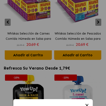
Whiskas Selección de Carnes
Whiskas Selección de Pescados
Comida Húmeda en Salsa para
Comida Húmeda en Salsa para
20
.69 €
20
.69 €
Gatos MEGAPACK 38+10 Gratis
Gatos MEGAPACK 38+10 Gratis
22.99 €
22.99 €
Añadir al Carrito
Añadir al Carrito
Refresca Su Verano Desde 1,79€
-10%
-10%